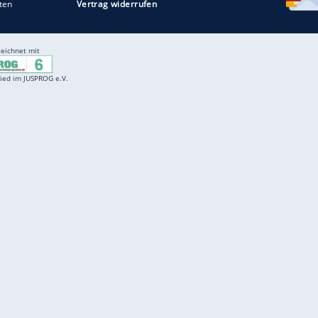
Entertainment
F
Cartoons
Spiele
D
Einbürgerungstest
Videos
f
Führerscheintest
Wissens-Quiz
f
Promi-Quiz
Witze
f
K
freenet
Kundenservice
Gender-Hinweis