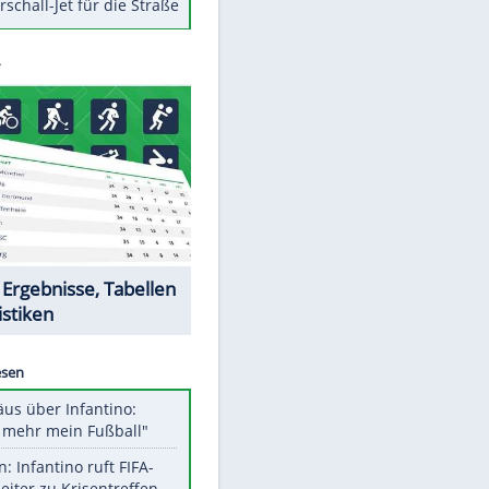
Berger im Wandel der Zeit
Todsünden im Restaurant
Die teuersten Neuzugänge der
BVB-Geschichte
Die gruseligsten Ort der Welt
Daten zwischen Windows und
Android austauschen
Ein Hyperschall-Jet für die Straße
Datencenter