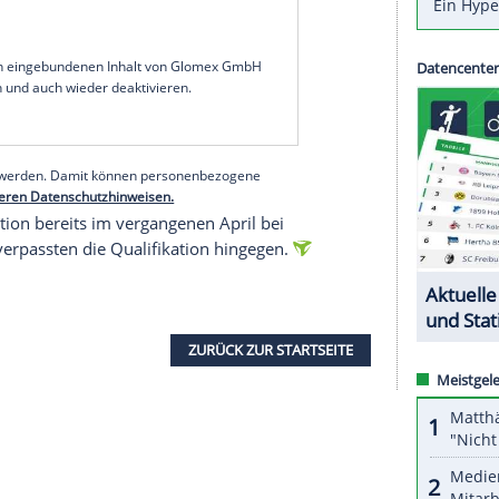
m Kampf um ein Ticket für die Winterspiele in
r siegten die Deutschen im ersten Spiel im
6:4. Die Vorrunde läuft noch bis Mittwoch, am
eam im der zweiten Partie auf die Türkei.
n Startplätze für die Winterspiele muss das
destens Zweiter werden. In den entscheidenden
ruppensieger um das erste Olympia-Ticket, der
Gewinner des Duells der Gruppenzweiten an.
serer Redaktion eingebundenen Inhalt von Glomex GmbH
nzeigen lassen und auch wieder deaktivieren.