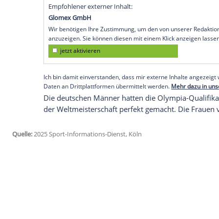
in die Olympia-Qualifikation hingelegt. I
Mailand und Cortina d'Ampezzo im Februa
kanadischen Kelowna gegen Lettland mit 
Sonntag (19.00 MEZ) trifft das deutsche T
Für eine Chance auf einen der zwei letzte
deutsche Duo in Vorrundengruppe A min
Play-offs spielen dann erst die beiden G
Verlierer tritt anschließend gegen den 
Empfohlener externer Inhalt:
Glomex GmbH
Wir benötigen Ihre Zustimmung, um den von un
anzuzeigen. Sie können diesen mit einem Klick a
jetzt aktivieren