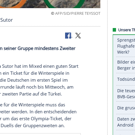
©
AFP/SID/PIERRE T
Schöll und Sutor
iachance in seiner Gruppe mindestens Zweiter
 und Joshua Sutor hat im Mixed einen guten Start