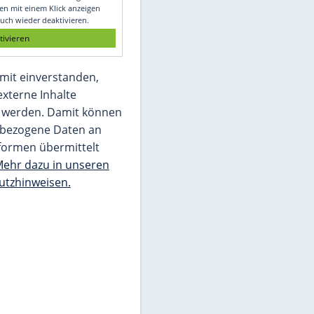
Glomex GmbH
Wir benötigen Ihre Zustimmung, um den
von unserer Redaktion eingebundenen
Inhalt von Glomex GmbH anzuzeigen. Sie
können diesen mit einem Klick anzeigen
lassen und auch wieder deaktivieren.
jetzt aktivieren
Ich bin damit einverstanden,
dass mir externe Inhalte
angezeigt werden. Damit können
personenbezogene Daten an
Drittplattformen übermittelt
werden.
Mehr dazu in unseren
Datenschutzhinweisen.