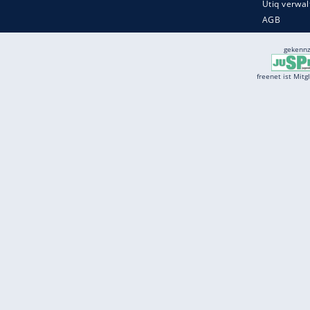
Services
Börse
Jobbörse
Spritpreis aktuell
Wetter
Ferientermine
Partnersuche
Online Angebote
freenet Mobilfunk
freenet Video