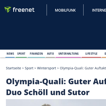
MOBILFUNK
NEWS
SPORT
FINANZEN
AUTO
UNTERHALTUNG
L
Startseite
>
Sport
>
Wintersport
>
Olympia-Quali: Gu
Olympia-Quali: Guter