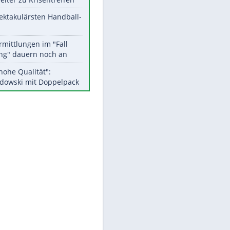
Aktuelle Ergebnisse, Tabellen
und Statistiken
EITE
Meistgelesen
Matthäus über Infantino:
"Nicht mehr mein Fußball"
Medien: Infantino ruft FIFA-
Mitarbeiter zu Krisentreffen
Die spektakulärsten Handball-
Bilder