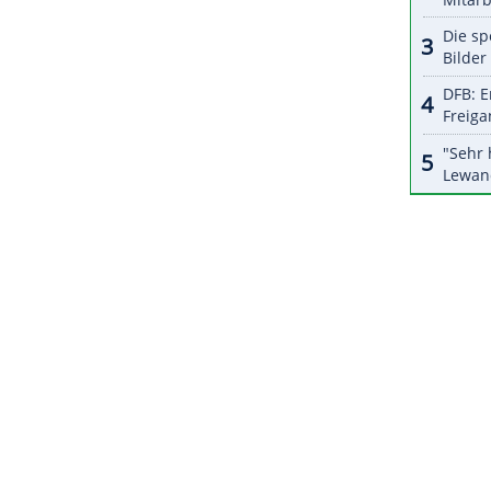
halte angezeigt werden. Damit können personenbezogene
r dazu in unseren Datenschutzhinweisen.
-Qualifikation bereits im vergangenen April bei
ie Frauen verpassten die Qualifikation hingegen.
ZURÜCK ZUR STARTS