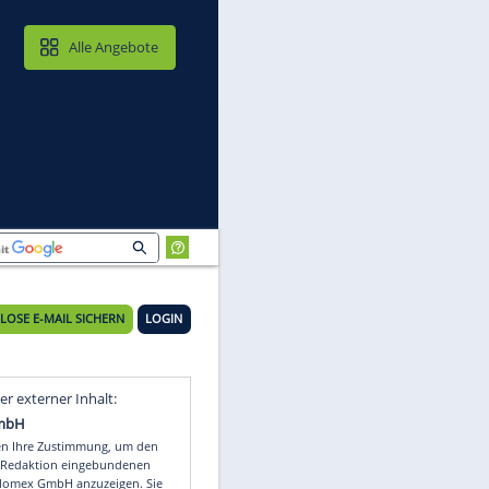
MAIL & CLOUD
Alle Angebote
KOSTENLOSE E-MAIL SICHERN
LOGIN
Video
Empfohlener externer Inhalt: