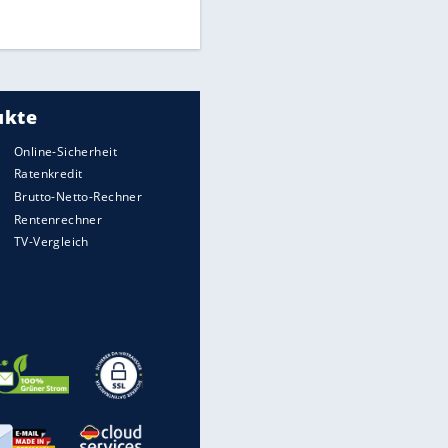
DFB: Ermittlungen im "Fall
Freigang" dauern noch an
"Sehr hohe Qualität":
Lewandowski mit Doppelpack