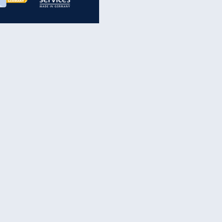
inanzen & Produkte
iscounter-Angebote
Online-Sicherheit
reenet Cloud
Ratenkredit
reenet Mail
Brutto-Netto-Rechner
reenet Webhosting
Rentenrechner
fz-Versicherung
TV-Vergleich