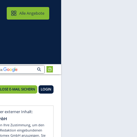
MAIL & CLOUD
Alle Angebote
KOSTENLOSE E-MAIL SICHERN
LOGIN
Video
Empfohlener externer Inhalt: