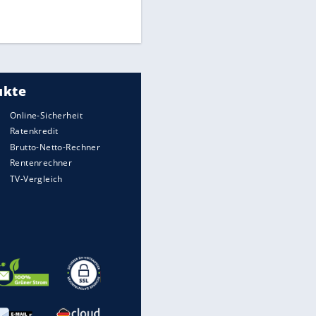
Times: Infantino bietet WM-
Finale für Unterstützung
Medien: Infantino ruft FIFA-
Mitarbeiter zu Krisentreffen