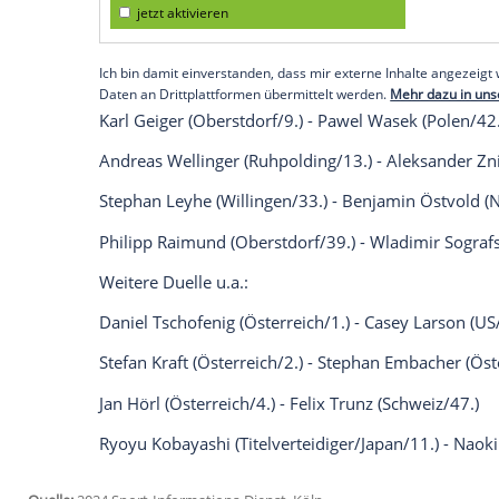
In den 25 K.o.-Duellen des ersten Durchga
fünf besten Verlierer für den zweiten Du
Paarungen mit deutscher Beteiligung (in
Pius Paschke (Kiefersfelden/6.) -
Adrian Ti
Empfohlener externer Inhalt:
Glomex GmbH
Wir benötigen Ihre Zustimmung, um den von un
anzuzeigen. Sie können diesen mit einem Klick a
jetzt aktivieren
Ich bin damit einverstanden, dass mir externe In
Daten an Drittplattformen übermittelt werden.
Meh
Karl Geiger (Oberstdorf/9.) - Pawel Wasek