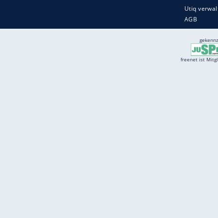
Services
Börse
Jobbörse
Spritpreis aktuell
Wetter
Ferientermine
Partnersuche
Online Angebote
freenet Mobilfunk
freenet Video