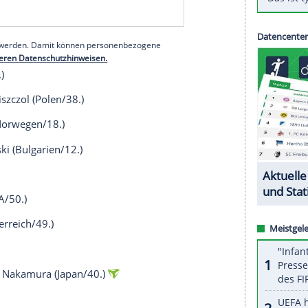
ngs, in denen sich die jeweiligen Sieger und die
rchgang qualifizieren, kommt es zu folgenden
Klammern
die Position in der Qualifikation):
ttel
(Aue/45.)
serer Redaktion eingebundenen Inhalt von Glomex GmbH
nzeigen lassen und auch wieder deaktivieren.
halte angezeigt werden. Damit können personenbezogene
r dazu in unseren Datenschutzhinweisen.
 (Polen/42.)