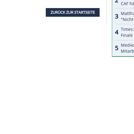
ksander Zniszczol (Polen/38.)
n Östvold (Norwegen/18.)
mir Sografski (Bulgarien/12.)
 Larson (USA/50.)
bacher (Österreich/49.)
weiz/47.)
11.) - Naoki Nakamura (Japan/40.)
ZURÜCK ZUR STARTS