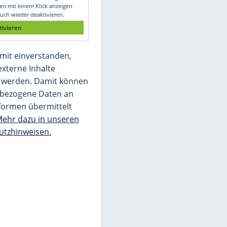
Glomex GmbH
Wir benötigen Ihre Zustimmung, um den
von unserer Redaktion eingebundenen
Inhalt von Glomex GmbH anzuzeigen. Sie
können diesen mit einem Klick anzeigen
lassen und auch wieder deaktivieren.
jetzt aktivieren
Ich bin damit einverstanden,
dass mir externe Inhalte
angezeigt werden. Damit können
personenbezogene Daten an
Drittplattformen übermittelt
werden.
Mehr dazu in unseren
Datenschutzhinweisen.