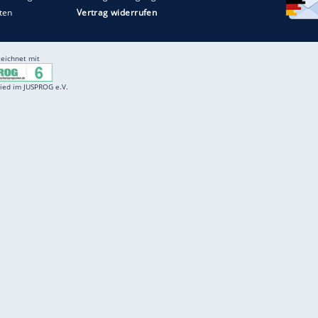
Entertainment
F
Cartoons
Spiele
D
Einbürgerungstest
Videos
f
Führerscheintest
Wissens-Quiz
f
Promi-Quiz
Witze
f
K
freenet
Kundenservice
Gender-Hinweis