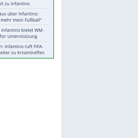
Aktuelle Ergebnisse, Tabellen
und Statistiken
Meistgelesen
"Infanti-No Go":
Pressestimmen zum Verbleib
des FIFA-Chefs
UEFA hält an FIFA-Boykott fest -
CAF hält zu Infantino
EITE
Matthäus über Infantino:
"Nicht mehr mein Fußball"