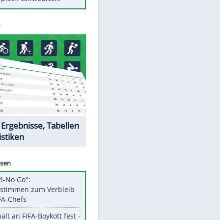
Diese Autos haben uns verlassen
Auftakt-Misere gestoppt: Berlin
gewinnt in Bochum
Mit diesen Tricks wird der Grill
ruckzuck sauber
So nutzt man alte Smartphones
sinnvoll
Das ist typisch schwedisch!
Datencenter