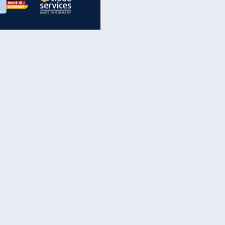
inanzen & Produkte
iscounter-Angebote
Online-Sicherheit
reenet Cloud
Ratenkredit
reenet Mail
Brutto-Netto-Rechner
reenet Webhosting
Rentenrechner
fz-Versicherung
TV-Vergleich