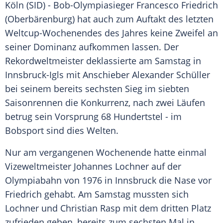
Köln
(SID) - Bob-Olympiasieger
Francesco Friedrich
(
Oberbärenburg
) hat auch zum Auftakt des letzten
Weltcup-Wochenendes des Jahres keine Zweifel an
seiner
Dominanz
aufkommen lassen. Der
Rekordweltmeister deklassierte am Samstag in
Innsbruck-Igls
mit Anschieber
Alexander Schüller
bei seinem bereits sechsten Sieg im siebten
Saisonrennen die Konkurrenz, nach zwei Läufen
betrug sein
Vorsprung
68 Hundertstel - im
Bobsport sind dies Welten.
Nur am vergangenen Wochenende hatte einmal
Vizeweltmeister
Johannes Lochner
auf der
Olympiabahn von 1976 in
Innsbruck
die Nase vor
Friedrich
gehabt. Am Samstag mussten sich
Lochner
und
Christian Rasp
mit dem dritten Platz
zufrieden geben, bereits zum sechsten Mal in