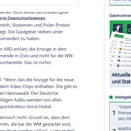
ng somit an den Österreicher
Jan Hörl
, der
 Bronze-Rang vor. Als Folge landete zudem
Philipp
nger
auf dem achten Rang.
serer Redaktion eingebundenen Inhalt von Glomex GmbH
nzeigen lassen und auch wieder deaktivieren.
halte angezeigt werden. Damit können personenbezogene
r dazu in unseren Datenschutzhinweisen.
tten Österreich, Slowenien und Polen
Protest
rter eingelegt. Die
Gastgeber
stehen unter
en Chippen verändert zu haben.