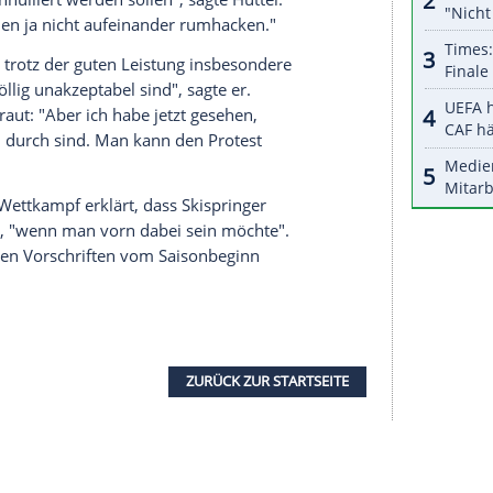
hatte in der ARD erklärt, die
Anzüge
in dem
den Wochenende in Oslo und nicht für die WM
ann
Anzüge
vorbereitet. Das ist nichts
liche Zweifel. "Wenn das die
Anzüge
für die neue
Anzüge
auf dem Video Chips enthalten. Die gibt es
D-Experte
Sven Hannawald
. Der Deutsche
ente vom Kollegen Aalbu werden von allen
tt", sagte
Sportdirektor
Horst Hüttel
.
den
Protest
dennoch nicht. Grund sei, dass dort
men und Herren, die bei der WM gestartet sind,
 komplett annulliert werden sollen", sagte Hüttel:
er, wir wollen ja nicht aufeinander rumhacken."
ar bedient, trotz der guten Leistung insbesondere