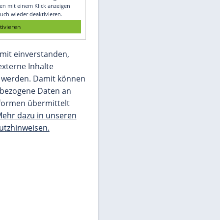
Glomex GmbH
Wir benötigen Ihre Zustimmung, um den
von unserer Redaktion eingebundenen
Inhalt von Glomex GmbH anzuzeigen. Sie
können diesen mit einem Klick anzeigen
lassen und auch wieder deaktivieren.
jetzt aktivieren
Ich bin damit einverstanden,
dass mir externe Inhalte
angezeigt werden. Damit können
personenbezogene Daten an
Drittplattformen übermittelt
werden.
Mehr dazu in unseren
Datenschutzhinweisen.