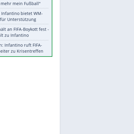
Aktuelle Ergebnisse, Tabellen
und Statistiken
Meistgelesen
"Infanti-No Go":
Pressestimmen zum Verbleib
des FIFA-Chefs
Matthäus über Infantino:
"Nicht mehr mein Fußball"
Times: Infantino bietet WM-
Finale für Unterstützung