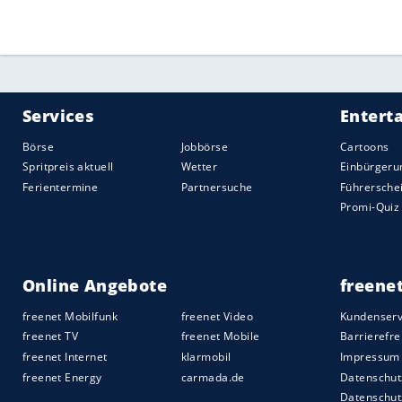
von Raimund. "Es sind ein paar Dinge pass
Bisher habe er immer den offiziellen Kont
dass eine Nation wilde Dinge macht, die
nicht einfach so wegwischen."
ARD-Experte
Sven Hannawald
hatte scho
derzeit "quasi zum Schummeln gezwunge
Nach
Ansicht
von Hannawald habe die FIS
zuletzt nicht mehr durchgezogen.
Quelle:
2025 Sport-Informations-Dienst, Köln