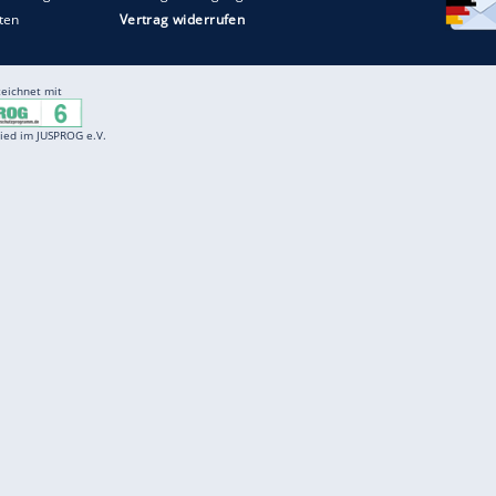
Entertainment
F
Cartoons
Spiele
D
Einbürgerungstest
Videos
f
Führerscheintest
Wissens-Quiz
f
Promi-Quiz
Witze
f
K
freenet
Kundenservice
Gender-Hinweis