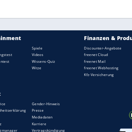
iert, die völlig unakzeptabel sind", sagte er.
rollen vertraut: "Aber ich habe jetzt gesehen,
 völlig unten durch sind. Man kann den
Protest
n vor dem Wettkampf erklärt, dass Skispringer
n" würden, "wenn man vorn dabei sein möchte".
 ihre strikten
Vorschriften
vom
Saisonbeginn
ZURÜCK ZUR STARTS