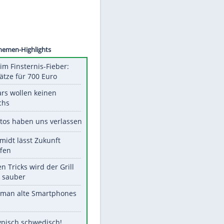
©
SID
Unsere Themen-Highlights
Spanien im Finsternis-Fieber:
Balkonplätze für 700 Euro
Diese Stars wollen keinen
Nachwuchs