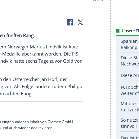
verlor seinen fünften Rang.
efordert: Dem Norweger Marius Lindvik ist kurz
seine Silber-Medaille aberkannt worden. Die FIS
zugs" an. Lindvik hatte sechs Tage zuvor Gold von