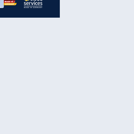
inanzen & Produkte
iscounter-Angebote
Online-Sicherheit
reenet Cloud
Ratenkredit
reenet Mail
Brutto-Netto-Rechner
reenet Webhosting
Rentenrechner
fz-Versicherung
TV-Vergleich