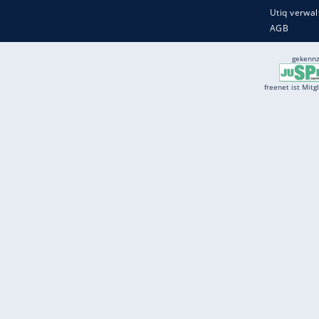
Services
Börse
Jobbörse
Spritpreis aktuell
Wetter
Ferientermine
Partnersuche
Online Angebote
freenet Mobilfunk
freenet Video