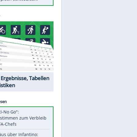
Diese Autos haben uns verlassen
FCH: Schmidt lässt Zukunft
weiter offen
Mit diesen Tricks wird der Grill
ruckzuck sauber
So nutzt man alte Smartphones
sinnvoll
Das ist typisch schwedisch!
Datencenter