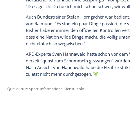
Norwegens Skisprung-Chef Jan Erik Aalbu 
Video seien für den Weltcup am kommen
gedacht. "Das Video zeigt, dass unser M
Besonderes", sagte Aalbu.
An dieser Darstellung gibt es aber erheb
Periode sind, frage ich mich, warum die
erst, wenn die WM vorbei ist", sagte AR
Skiverband
sah das ähnlich. "Die Argum
führenden Anzugexperten zerlegt, komple
Der Deutsche
Skiverband
unterschrieb 
"gefordert wurde, dass alle Athleten, Da
Nordische Kombination
wie
Skispringen
,
"Da sage ich: Da tue ich mich schon schw
Auch
Bundestrainer
Stefan Horngacher
w