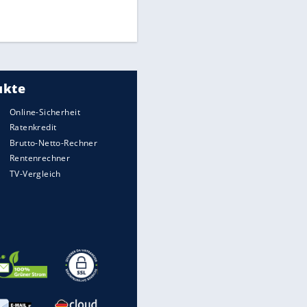
UEFA hält an FIFA-Boykott fest -
CAF hält zu Infantino
Medien: Infantino ruft FIFA-
Mitarbeiter zu Krisentreffen
EITE