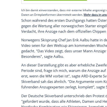
Silber hinter
Weltmeister
Domen Prevc gi
Japaner
Ryoyu Kobayashi
rückte auf den
Raimund
auf dem fünften,
Andreas Welli
Empfohlener externer Inhalt:
Glomex GmbH
Wir benötigen Ihre Zustimmung, um den von un
anzuzeigen. Sie können diesen mit einem Klick a
jetzt aktivieren
Ich bin damit einverstanden, dass mir externe In
Daten an Drittplattformen übermittelt werden.
Meh
Schon während des ersten Durchgangs ha
gegen die Wertung aller norwegischen Sta
Verdacht, ihre
Anzüge
nach dem offiziell