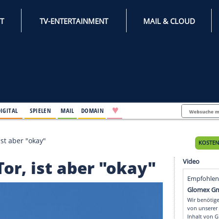
INTERNET
TV-ENTERTAINMENT
♥
IFESTYLE
DIGITAL
SPIELEN
MAIL
DOMAIN
 ein Tor, ist aber "okay"
in Tor, ist aber "oka