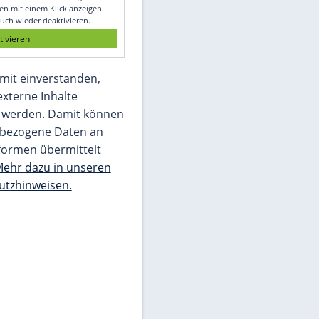
Glomex GmbH
Wir benötigen Ihre Zustimmung, um den
von unserer Redaktion eingebundenen
Inhalt von Glomex GmbH anzuzeigen. Sie
können diesen mit einem Klick anzeigen
lassen und auch wieder deaktivieren.
jetzt aktivieren
Ich bin damit einverstanden,
dass mir externe Inhalte
angezeigt werden. Damit können
personenbezogene Daten an
Drittplattformen übermittelt
werden.
Mehr dazu in unseren
Datenschutzhinweisen.