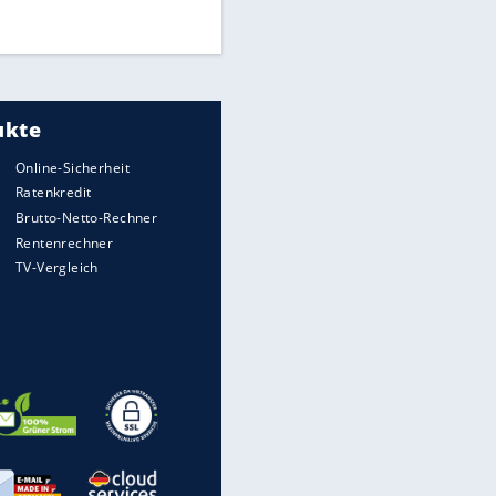
DFB: Ermittlungen im "Fall
Freigang" dauern noch an
"Sehr hohe Qualität":
Lewandowski mit Doppelpack