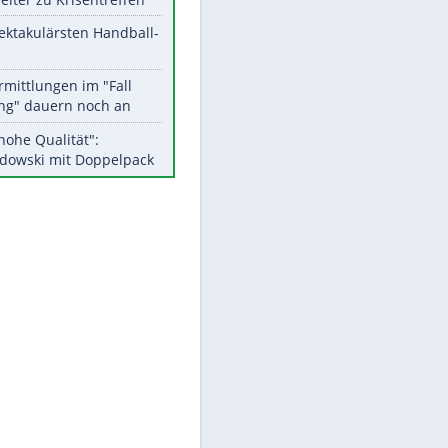
Aktuelle Ergebnisse, Tabellen
und Statistiken
Meistgelesen
Matthäus über Infantino:
"Nicht mehr mein Fußball"
Medien: Infantino ruft FIFA-
Mitarbeiter zu Krisentreffen
Die spektakulärsten Handball-
Bilder