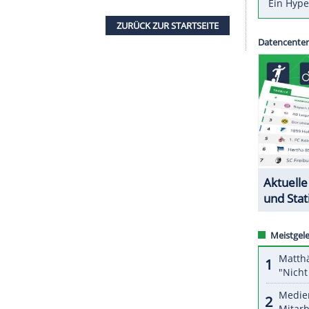
abe mir beim Einschlag in das Tor einen Nerv
verloren."
st am Rand der
Piste
, hielt sich den Arm, gab aber
ommt langsam wieder zurück." Zugleich berichtete
tart gegangen war: "Ich bin ein wenig
dem mit ihrer Teamkollegin
Lauren Macuga
, die
off Lie
Bronze
gewann.
ZURÜCK ZUR STARTS