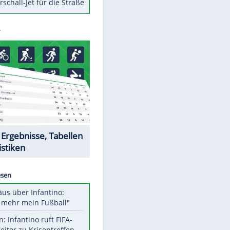
Berger im Wandel der Zeit
Todsünden im Restaurant
Die teuersten Neuzugänge der
BVB-Geschichte
Die gruseligsten Ort der Welt
Daten zwischen Windows und
Android austauschen
Ein Hyperschall-Jet für die Straße
EITE
Datencenter