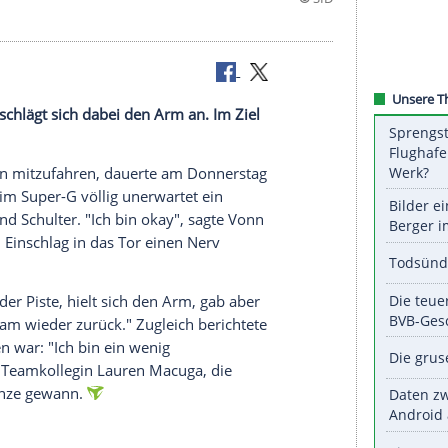
h aus und schlägt sich dabei den Arm an. Im Ziel
n Macuga.
die
Medaillen
mitzufahren, dauerte am
Donnerstag
ndsey Vonn
im
Super-G
völlig unerwartet ein
Kopf, Arm und Schulter. "Ich bin okay", sagte Vonn