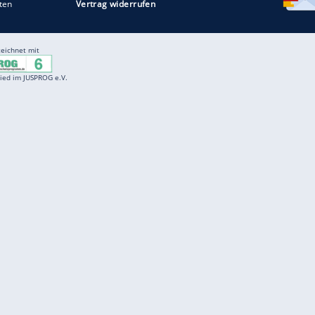
Entertainment
F
Cartoons
Spiele
D
Einbürgerungstest
Videos
f
Führerscheintest
Wissens-Quiz
f
Promi-Quiz
Witze
f
K
freenet
Kundenservice
Gender-Hinweis