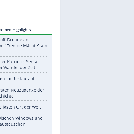
©
SID
Unsere Themen-Highlights
Sprengstoff-Drohne am
Flughafen: "Fremde Mächte" am
Werk?
Bilder einer Karriere: Senta