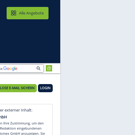
MAIL & CLOUD
Alle Angebote
KOSTENLOSE E-MAIL SICHERN
LOGIN
y"
Video
Empfohlener externer Inhalt: