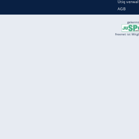
Services
Börse
Jobbörse
Spritpreis aktuell
Wetter
Ferientermine
Partnersuche
Online Angebote
freenet Mobilfunk
freenet Video