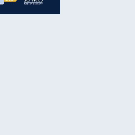
inanzen & Produkte
iscounter-Angebote
Online-Sicherheit
reenet Cloud
Ratenkredit
reenet Mail
Brutto-Netto-Rechner
reenet Webhosting
Rentenrechner
fz-Versicherung
TV-Vergleich