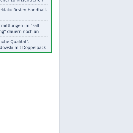
Aktuelle Ergebnisse, Tabellen
und Statistiken
Meistgelesen
Matthäus über Infantino:
"Nicht mehr mein Fußball"
EITE
Medien: Infantino ruft FIFA-
Mitarbeiter zu Krisentreffen
Die spektakulärsten Handball-
Bilder