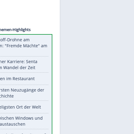
©
SID
Unsere Themen-Highlights
Sprengstoff-Drohne am
Flughafen: "Fremde Mächte" am
Werk?
Bilder einer Karriere: Senta