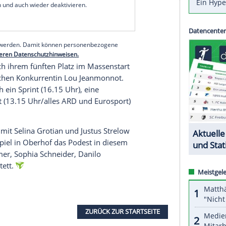
atten. Hier liegt die volle
Konzentration
jetzt auf
gte
Sportdirektor
Felix Bitterling: "Die Saison ist
h Sinn, ihr hier nochmal ein bisschen
serer Redaktion eingebundenen Inhalt von Glomex GmbH
nzeigen lassen und auch wieder deaktivieren.
halte angezeigt werden. Damit können personenbezogene
r dazu in unseren Datenschutzhinweisen.
1-Jährige nach ihrem fünften Platz im
Massenstart