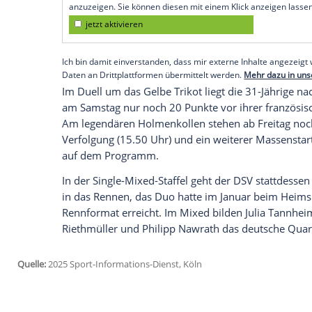
an den Start gehen.
"Das war eine Sache, die wir besprochen h
dem Kampf um den Gesamtweltcup", sa
lang, zehrt, von daher macht es sicherlic
Regenerationszeit
zu geben."
Empfohlener externer Inhalt:
Glomex GmbH
Wir benötigen Ihre Zustimmung, um den von un
anzuzeigen. Sie können diesen mit einem Klick a
jetzt aktivieren
Ich bin damit einverstanden, dass mir externe In
Daten an Drittplattformen übermittelt werden.
Meh
Im Duell um das Gelbe Trikot liegt die 3