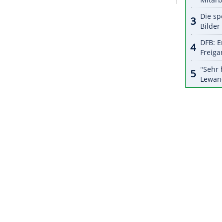
r französischen Konkurrentin
Lou Jeanmonnot
.
reitag noch ein Sprint (16.15 Uhr), eine
Massenstart
(13.15 Uhr/alles ARD und Eurosport)
tattdessen mit
Selina Grotian
und
Justus Strelow
beim Heimspiel in Oberhof das Podest in diesem
lia Tannheimer
,
Sophia Schneider
,
Danilo
tsche Quartett.
ZURÜCK ZUR STARTS