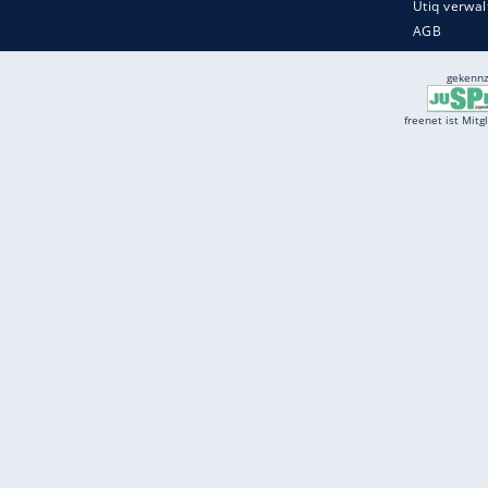
Services
Börse
Jobbörse
Spritpreis aktuell
Wetter
Ferientermine
Partnersuche
Online Angebote
freenet Mobilfunk
freenet Video