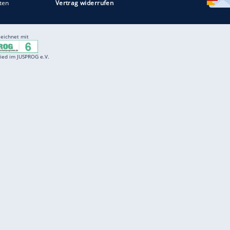
Entertainment
F
Cartoons
Spiele
D
Einbürgerungstest
Videos
f
Führerscheintest
Wissens-Quiz
f
Promi-Quiz
Witze
f
K
freenet
Kundenservice
Gender-Hinweis