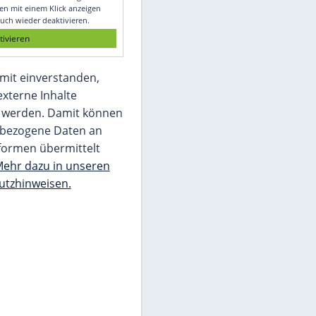
Glomex GmbH
Wir benötigen Ihre Zustimmung, um den
von unserer Redaktion eingebundenen
Inhalt von Glomex GmbH anzuzeigen. Sie
können diesen mit einem Klick anzeigen
lassen und auch wieder deaktivieren.
jetzt aktivieren
Ich bin damit einverstanden,
dass mir externe Inhalte
angezeigt werden. Damit können
personenbezogene Daten an
Drittplattformen übermittelt
werden.
Mehr dazu in unseren
Datenschutzhinweisen.