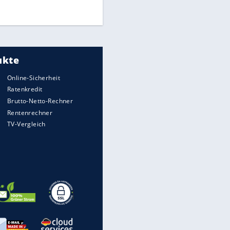
DFB: Ermittlungen im "Fall
Freigang" dauern noch an
"Sehr hohe Qualität":
Lewandowski mit Doppelpack