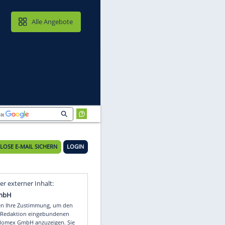
MAIL & CLOUD
Alle Angebote
KOSTENLOSE E-MAIL SICHERN
LOGIN
Video
Empfohlener externer Inhalt: