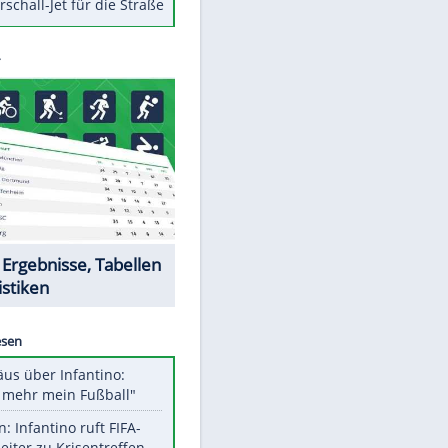
Berger im Wandel der Zeit
Todsünden im Restaurant
Die teuersten Neuzugänge der
BVB-Geschichte
Die gruseligsten Ort der Welt
Daten zwischen Windows und
Android austauschen
Ein Hyperschall-Jet für die Straße
Datencenter