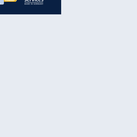
inanzen & Produkte
iscounter-Angebote
Online-Sicherheit
reenet Cloud
Ratenkredit
reenet Mail
Brutto-Netto-Rechner
reenet Webhosting
Rentenrechner
fz-Versicherung
TV-Vergleich