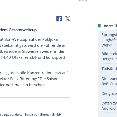
Fokus einzig dem Gesamtweltcup.
uß
ist der
Biathlon-Weltcup
auf der
Pokljuka
verband
(
DSV
) bekannt gab, wird die Führende im
ss der
Wettbewerbe
in
Slowenien
weder in der
xed-Staffel (14.40 Uhr/alles ZDF und Eurosport)