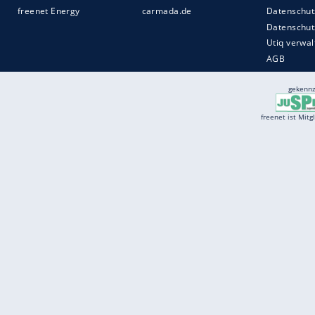
Services
Börse
Jobbörse
Spritpreis aktuell
Wetter
Ferientermine
Partnersuche
Online Angebote