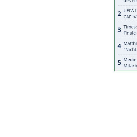
ch letztlich 23 Hundertstel vor Lochner. Platz drei
an Adam Ammour (Oberhof/+0,42 Sekunden),
onrennen im Zweier und Vierer vor Friedrich
uck lag Friedrich vorne. Die Gelegenheit zur
nn in Sigulda ein weiterer Zweier-Wettkampf
ZURÜCK ZUR STARTS