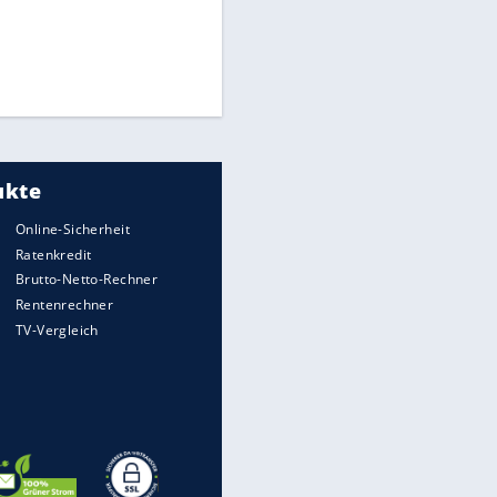
Times: Infantino bietet WM-
Finale für Unterstützung
Matthäus über Infantino:
"Nicht mehr mein Fußball"
Medien: Infantino ruft FIFA-
Mitarbeiter zu Krisentreffen