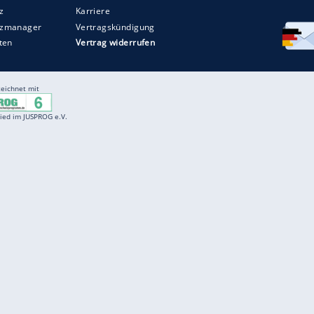
Entertainment
F
Cartoons
Spiele
D
Einbürgerungstest
Videos
f
Führerscheintest
Wissens-Quiz
f
Promi-Quiz
Witze
f
K
freenet