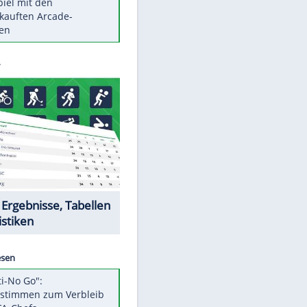
Die größten Mythen über
Medikamente
Berlins Matchwinner Grönning:
"Veränderte Perspektive"
Vorsicht: Diese 17 Dinge hassen
Katzen
Illegales Asphalt-Kartell muss
Mio-Strafe zahlen
Memo-Spiel mit den
meistverkauften Arcade-
Maschinen
Datencenter