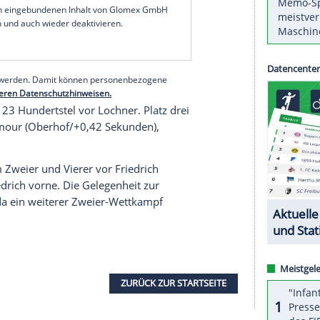
 Lochner bezwungen. Nach Lochners Siegen in
Jahre alte Sachse in Lettland mit Anschieber
sten Margis durch.
hat es einfach in sich", sagte Friedrich: "In der
 die Hansi besser gemacht hat. Das versuchen wir
serer Redaktion eingebundenen Inhalt von Glomex GmbH
nzeigen lassen und auch wieder deaktivieren.
halte angezeigt werden. Damit können personenbezogene
r dazu in unseren Datenschutzhinweisen.