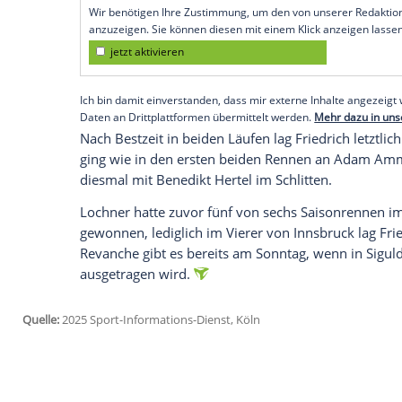
Zweierbob seinen Dauerrivalen Johannes
Cortina und Innsbruck setzte sich der 35 
Alexander Schaller vor Lochner mit Thor
"Das war ein spannendes Rennen, die Bahn 
Bahn gab es noch ein paar Kleinigkeiten,
morgen noch einmal besser zu machen."
Empfohlener externer Inhalt:
Glomex GmbH
Wir benötigen Ihre Zustimmung, um den von un
anzuzeigen. Sie können diesen mit einem Klick a
jetzt aktivieren
Ich bin damit einverstanden, dass mir externe In
Daten an Drittplattformen übermittelt werden.
Meh