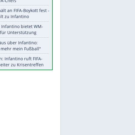
Aktuelle Ergebnisse, Tabellen
und Statistiken
Meistgelesen
EITE
"Infanti-No Go":
Pressestimmen zum Verbleib
des FIFA-Chefs
UEFA hält an FIFA-Boykott fest -
CAF hält zu Infantino