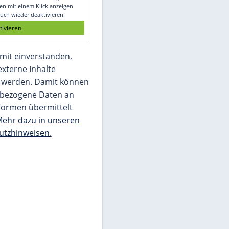
Glomex GmbH
Wir benötigen Ihre Zustimmung, um den
von unserer Redaktion eingebundenen
Inhalt von Glomex GmbH anzuzeigen. Sie
können diesen mit einem Klick anzeigen
lassen und auch wieder deaktivieren.
jetzt aktivieren
Ich bin damit einverstanden,
dass mir externe Inhalte
angezeigt werden. Damit können
personenbezogene Daten an
Drittplattformen übermittelt
werden.
Mehr dazu in unseren
Datenschutzhinweisen.