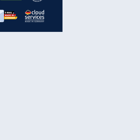
inanzen & Produkte
iscounter-Angebote
Online-Sicherheit
reenet Cloud
Ratenkredit
reenet Mail
Brutto-Netto-Rechner
reenet Webhosting
Rentenrechner
fz-Versicherung
TV-Vergleich