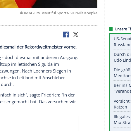
©
IMAGO/VBeautiful Sports/SID/Nils 
Lochner
Saison liegt diesmal der Rekordweltmeister vorne.
Dreifach-Sieg - doch diesmal mit anderem Ausgang:
at beim Weltcup im lettischen Sigulda im