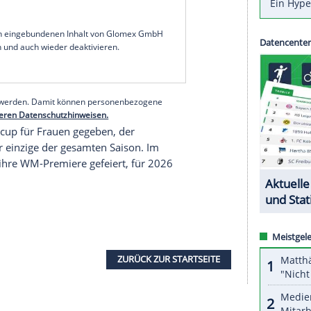
a
) im estnischen
Otepää
am Samstag mit Platz
ner Deutschen in der noch jungen Weltcup-
owak
im zweiten Rennen am Sonntag noch einen
n aus Sohland belegte einen starken sechsten
rwegische Weltmeisterin
Gyda Westvold Hansen
,
er Saison gewonnen hat.
Haasch
bestätigte ihre
serer Redaktion eingebundenen Inhalt von Glomex GmbH
nzeigen lassen und auch wieder deaktivieren.