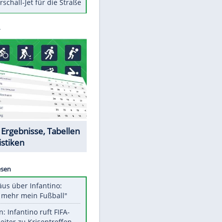
Berger im Wandel der Zeit
Todsünden im Restaurant
Die teuersten Neuzugänge der
BVB-Geschichte
Die gruseligsten Ort der Welt
Daten zwischen Windows und
Android austauschen
Ein Hyperschall-Jet für die Straße
Datencenter