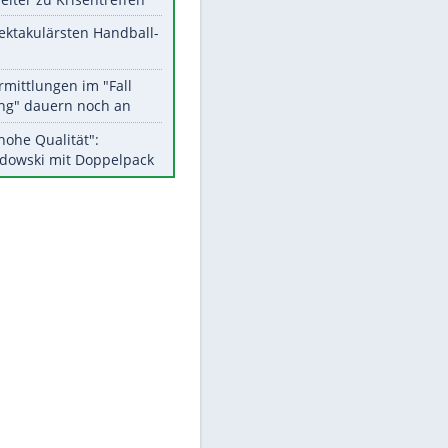
Aktuelle Ergebnisse, Tabellen
und Statistiken
Meistgelesen
EITE
Matthäus über Infantino:
"Nicht mehr mein Fußball"
Medien: Infantino ruft FIFA-
Mitarbeiter zu Krisentreffen
Die spektakulärsten Handball-
Bilder