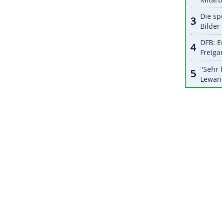
halte angezeigt werden. Damit können personenbezogene
r dazu in unseren Datenschutzhinweisen.
 einen Weltcup für Frauen gegeben, der
a aber der einzige der gesamten Saison. Im
Oberstdorf ihre WM-Premiere gefeiert, für 2026
ZURÜCK ZUR STARTS