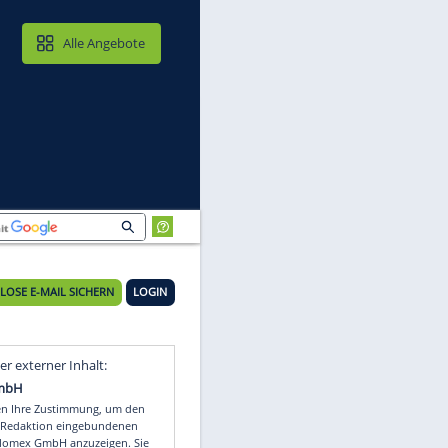
MAIL & CLOUD
Alle Angebote
KOSTENLOSE E-MAIL SICHERN
LOGIN
s
Video
Empfohlener externer Inhalt: