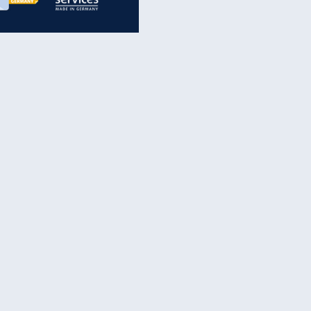
inanzen & Produkte
iscounter-Angebote
Online-Sicherheit
reenet Cloud
Ratenkredit
reenet Mail
Brutto-Netto-Rechner
reenet Webhosting
Rentenrechner
fz-Versicherung
TV-Vergleich