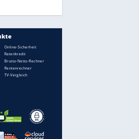
DFB: Ermittlungen im "Fall
Freigang" dauern noch an
"Sehr hohe Qualität":
Lewandowski mit Doppelpack