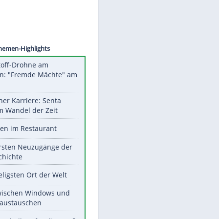
©
SID
Unsere Themen-Highlights
Sprengstoff-Drohne am
Flughafen: "Fremde Mächte" am
Werk?
Bilder einer Karriere: Senta