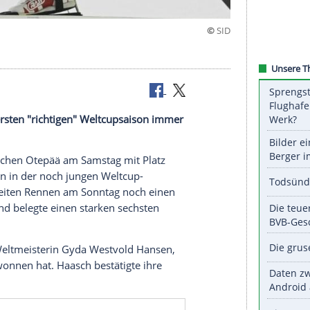
e
in ihrer ersten "richtigen"
Weltcupsaison
immer