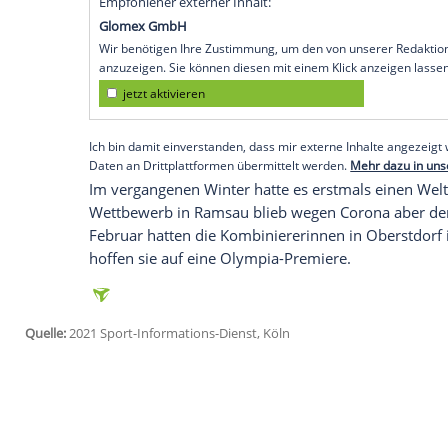
Köln
(SID) - Nachdem
Cindy Haasch
(
Ruhl
sieben bereits für das beste Ergebnis ei
Geschichte gesorgt hatte, setzte
Jenny N
drauf. Die frühere Junioren-Weltmeisteri
Platz.
Der Sieg an beiden Tagen ging an die no
die damit alle vier bisherigen Rennen d
starke Form mit Platz acht am Sonntag.
Empfohlener externer Inhalt:
Glomex GmbH
Wir benötigen Ihre Zustimmung, um den von un
anzuzeigen. Sie können diesen mit einem Klick a
jetzt aktivieren