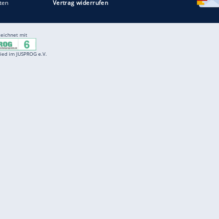
Entertainment
F
Cartoons
Spiele
D
Einbürgerungstest
Videos
f
Führerscheintest
Wissens-Quiz
f
Promi-Quiz
Witze
f
K
freenet
Kundenservice
Gender-Hinweis