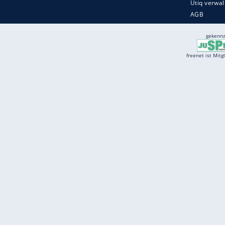
Services
Börse
Jobbörse
Spritpreis aktuell
Wetter
Ferientermine
Partnersuche
Online Angebote
freenet Mobilfunk
freenet Video