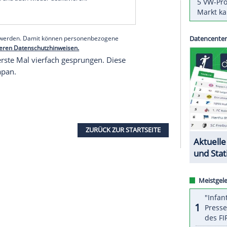
nternational wird die Kreation
Rittbergers
als
igen Berliners waren drei Silbermedaillen bei den
. Der spätere Trainer starb 1975 im Alter von 84
ort seither eine nach ihm benannte Eishalle.
serer Redaktion eingebundenen Inhalt von Glomex GmbH
nzeigen lassen und auch wieder deaktivieren.
halte angezeigt werden. Damit können personenbezogene
r dazu in unseren Datenschutzhinweisen.
 Jahr das erste Mal vierfach gesprungen. Diese
anyu aus Japan.