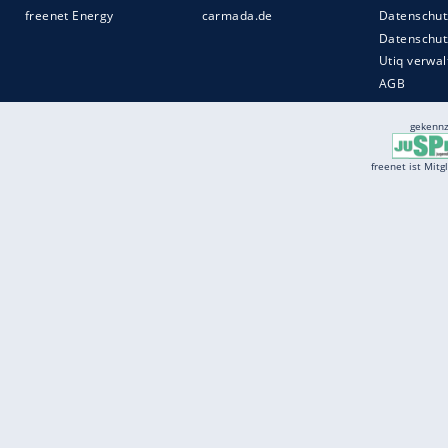
Services
Börse
Jobbörse
Spritpreis aktuell
Wetter
Ferientermine
Partnersuche
Online Angebote