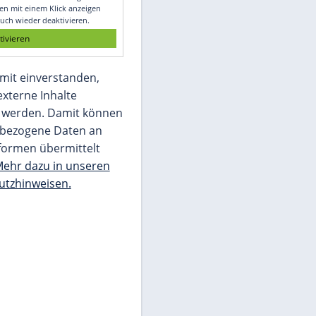
Glomex GmbH
Wir benötigen Ihre Zustimmung, um den
von unserer Redaktion eingebundenen
Inhalt von Glomex GmbH anzuzeigen. Sie
können diesen mit einem Klick anzeigen
lassen und auch wieder deaktivieren.
jetzt aktivieren
Ich bin damit einverstanden,
dass mir externe Inhalte
angezeigt werden. Damit können
personenbezogene Daten an
Drittplattformen übermittelt
werden.
Mehr dazu in unseren
Datenschutzhinweisen.