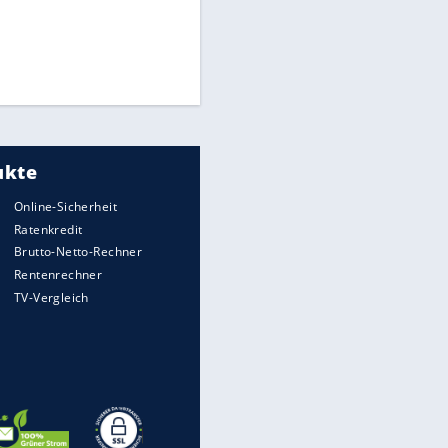
Times: Infantino bietet WM-
Finale für Unterstützung
Medien: Infantino ruft FIFA-
Mitarbeiter zu Krisentreffen
Millionendeal perfekt:
Diomande wechselt nach
Madrid