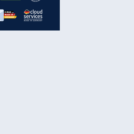
inanzen & Produkte
iscounter-Angebote
Online-Sicherheit
reenet Cloud
Ratenkredit
reenet Mail
Brutto-Netto-Rechner
reenet Webhosting
Rentenrechner
fz-Versicherung
TV-Vergleich