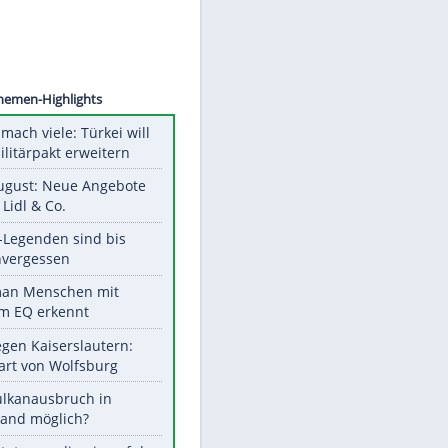
©
SID
Unsere Themen-Highlights
Aus drei mach viele: Türkei will
neuen Militärpakt erweitern
Ab 10. August: Neue Angebote
bei ALDI, Lidl & Co.