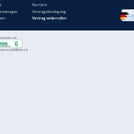
Entertainment
F
Cartoons
Spiele
D
Einbürgerungstest
Videos
f
Führerscheintest
Wissens-Quiz
f
Promi-Quiz
Witze
f
K
freenet