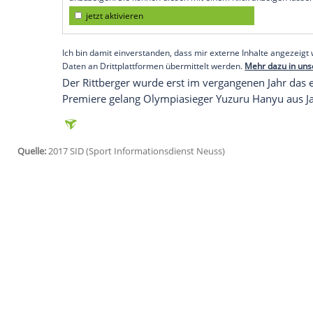
Colorado Springs
aufgenommen worden. I
Loop bezeichnet.
Größte internationale Erfolge des gebürt
Weltmeisterschaften 1910, 1911 und 1912
Jahren in Krefeld. Ihm zu Ehren gibt es d
Empfohlener externer Inhalt:
Glomex GmbH
Wir benötigen Ihre Zustimmung, um den von un
anzuzeigen. Sie können diesen mit einem Klick a
jetzt aktivieren
Ich bin damit einverstanden, dass mir externe In
Daten an Drittplattformen übermittelt werden.
Meh
Der
Rittberger
wurde erst im vergangenen
Premiere gelang Olympiasieger Yuzuru H