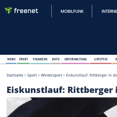
MOBILFUNK
NEWS
SPORT
FINANZEN
AUTO
UNTERHALTUNG
L
Startseite
>
Sport
>
Wintersport
>
Eiskunstlauf: Ritt
Eiskunstlauf: Rittbe