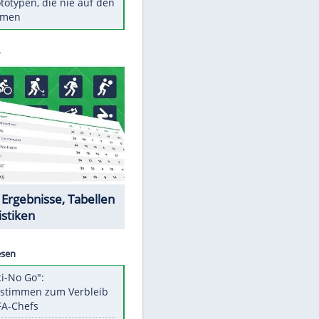
Diese TV-Legenden sind bis
heute unvergessen
Woran man Menschen mit
niedrigem EQ erkennt
Torlos gegen Kaiserslautern:
Stotterstart von Wolfsburg
Ist ein Vulkanausbruch in
Deutschland möglich?
5 VW-Prototypen, die nie auf den
Markt kamen
Datencenter