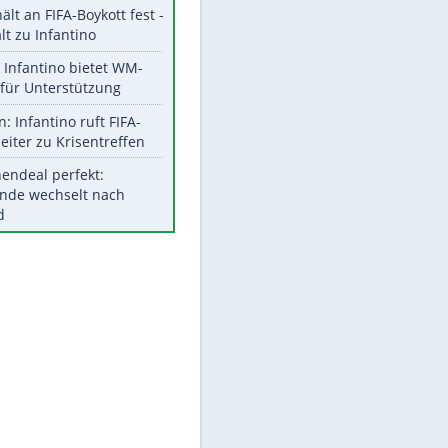
EITE
Aktuelle Ergebnisse, Tabellen
und Statistiken
Meistgelesen
"Infanti-No Go":
Pressestimmen zum Verbleib
des FIFA-Chefs
UEFA hält an FIFA-Boykott fest -
CAF hält zu Infantino