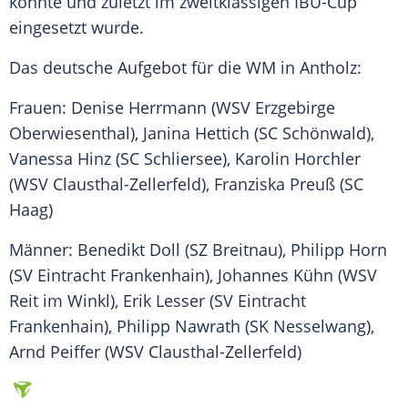
konnte und zuletzt im zweitklassigen IBU-Cup
eingesetzt wurde.
Das deutsche Aufgebot für die WM in
Antholz
:
Frauen:
Denise Herrmann
(WSV Erzgebirge
Oberwiesenthal),
Janina Hettich
(SC Schönwald),
Vanessa Hinz (SC Schliersee),
Karolin Horchler
(WSV Clausthal-Zellerfeld),
Franziska Preuß
(SC
Haag)
Männer:
Benedikt Doll
(SZ Breitnau), Philipp Horn
(SV Eintracht
Frankenhain
), Johannes Kühn (WSV
Reit im Winkl),
Erik Lesser
(SV Eintracht
Frankenhain
), Philipp Nawrath (SK Nesselwang),
Arnd Peiffer
(WSV Clausthal-Zellerfeld)