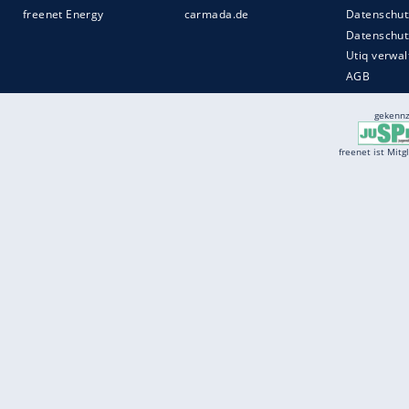
Services
Börse
Jobbörse
Spritpreis aktuell
Wetter
Ferientermine
Partnersuche
Online Angebote