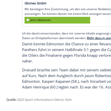
der
NHL
. Der 29-Jährige führte die Kana
Sieg gegen die
Dallas Stars
im vierten
Hal
Serie führen die Oilers nun mit 3:1 und 
"Die Stimmung ist sehr gut, wir haben ei
Draisaitl. Die erste Gelegenheit, das We
Edmonton
bereits am
Donnerstag
(Ortsze
Serie, wir wissen das. Wir waren schon in
Empfohlener externer Inhalt:
Glomex GmbH
Wir benötigen Ihre Zustimmung, um den von un
anzuzeigen. Sie können diesen mit einem Klick a
jetzt aktivieren
Ich bin damit einverstanden, dass mir externe In