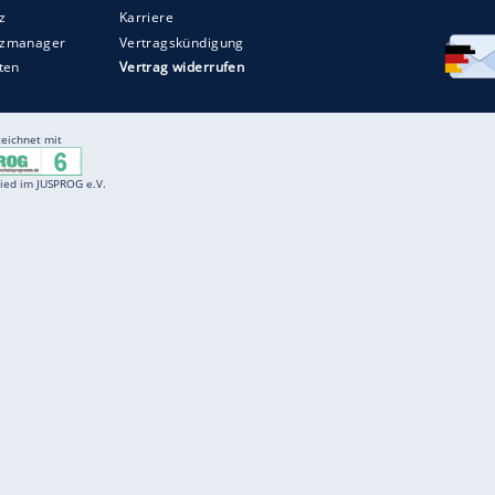
Entertainment
F
Cartoons
Spiele
D
Einbürgerungstest
Videos
f
Führerscheintest
Wissens-Quiz
f
Promi-Quiz
Witze
f
K
freenet