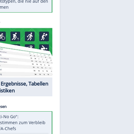
Diese TV-Legenden sind bis
heute unvergessen
Woran man Menschen mit
niedrigem EQ erkennt
Torlos gegen Kaiserslautern:
Stotterstart von Wolfsburg
Ist ein Vulkanausbruch in
Deutschland möglich?
5 VW-Prototypen, die nie auf den
Markt kamen
Datencenter