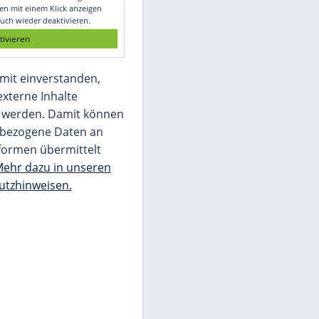
Glomex GmbH
Wir benötigen Ihre Zustimmung, um den
von unserer Redaktion eingebundenen
Inhalt von Glomex GmbH anzuzeigen. Sie
können diesen mit einem Klick anzeigen
lassen und auch wieder deaktivieren.
jetzt aktivieren
Ich bin damit einverstanden,
dass mir externe Inhalte
angezeigt werden. Damit können
personenbezogene Daten an
Drittplattformen übermittelt
werden.
Mehr dazu in unseren
Datenschutzhinweisen.