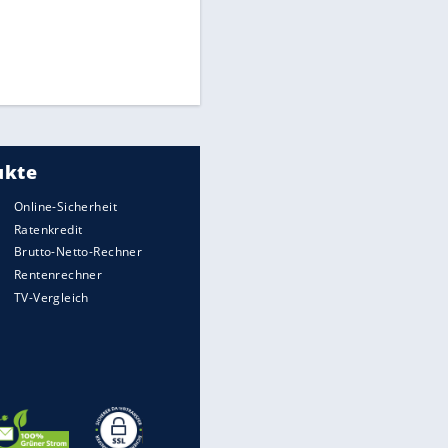
Times: Infantino bietet WM-
Finale für Unterstützung
Millionendeal perfekt:
Diomande wechselt nach
Madrid
Torlos gegen Kaiserslautern:
Stotterstart von Wolfsburg