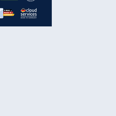
inanzen & Produkte
iscounter-Angebote
Online-Sicherheit
reenet Cloud
Ratenkredit
reenet Mail
Brutto-Netto-Rechner
reenet Webhosting
Rentenrechner
fz-Versicherung
TV-Vergleich