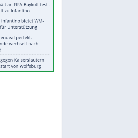
Aktuelle Ergebnisse, Tabellen
und Statistiken
Meistgelesen
"Infanti-No Go":
Pressestimmen zum Verbleib
des FIFA-Chefs
EITE
UEFA hält an FIFA-Boykott fest -
CAF hält zu Infantino