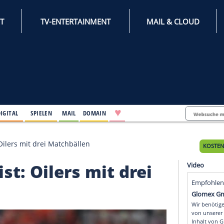
INTERNET
TV-ENTERTAINMENT
♥
IFESTYLE
DIGITAL
SPIELEN
MAIL
DOMAIN
und Assist: Oilers mit drei Matchbällen
 Assist: Oilers mit dre