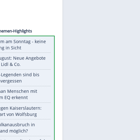
©
SID
Unsere Themen-Highlights
Hitzealarm am Sonntag - keine
Abkühlung in Sicht
Ab 10. August: Neue Angebote
bei ALDI, Lidl & Co.