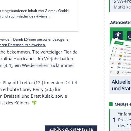
dier mit einem
Treffer
und einem
Assist
zum 4:1-
bfinalspiel
der
Play-offs
. In der Best-of-seven-
haben drei
Matchbälle
.
n wichtiges Spiel zu Hause gewonnen", sagte
iterkommen perfekt zu machen, bietet sich
it) in
Dallas
. "Das wird das schwerste Spiel der
 dieser Situation", mahnte Draisaitl.
serer Redaktion eingebundenen Inhalt von Glomex GmbH
nzeigen lassen und auch wieder deaktivieren.
halte angezeigt werden. Damit können personenbezogene