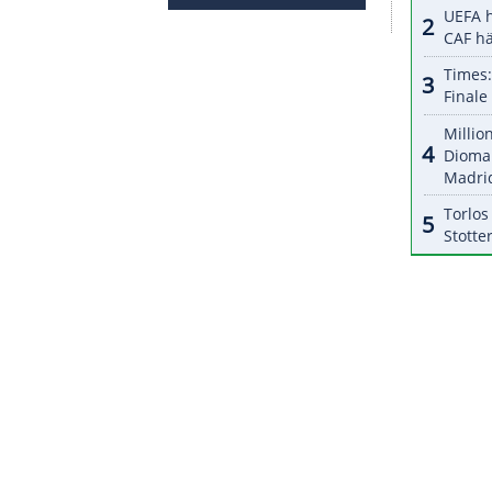
r dazu in unseren Datenschutzhinweisen.
iner
Revanche
bekommen,
Titelverteidiger
Florida
egen die
Carolina Hurricanes
. Im Vorjahr hatten
app verloren (3:4), ein Wiedersehen rückt immer
em siebten Play-off-Treffer (12.) im ersten Drittel
n Robertson erhöhte Corey Perry (30.) für
orarbeit
von Draisaitl und Brett Kulak, sowie
 der 16.
Assist
des
Kölners
.
ZURÜCK ZUR STARTS