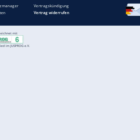
Entertainment
F
Cartoons
Spiele
D
Einbürgerungstest
Videos
f
Führerscheintest
Wissens-Quiz
f
Promi-Quiz
Witze
f
K
freenet