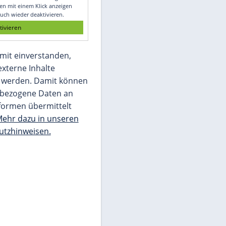
Glomex GmbH
Wir benötigen Ihre Zustimmung, um den
von unserer Redaktion eingebundenen
Inhalt von Glomex GmbH anzuzeigen. Sie
können diesen mit einem Klick anzeigen
lassen und auch wieder deaktivieren.
jetzt aktivieren
Ich bin damit einverstanden,
dass mir externe Inhalte
angezeigt werden. Damit können
personenbezogene Daten an
Drittplattformen übermittelt
werden.
Mehr dazu in unseren
Datenschutzhinweisen.