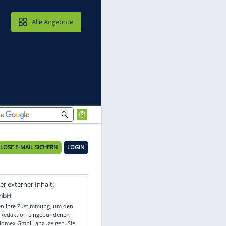
MAIL & CLOUD
Alle Angebote
KOSTENLOSE E-MAIL SICHERN
LOGIN
Video
Empfohlener externer Inhalt: