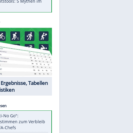
Was bei der Vogelfütterung
wirklich sinnvoll ist
"Infanti-No Go": Pressestimmen
zum Verbleib des FIFA-Chefs
Im Zeitraffer: Die Entwicklung
des Lenkrades
Lebensmittel, die nicht schlecht
werden
Sicherheitstools: 5 Mythen im
Check
Datencenter
EITE