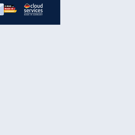
inanzen & Produkte
iscounter-Angebote
Online-Sicherheit
reenet Cloud
Ratenkredit
reenet Mail
Brutto-Netto-Rechner
reenet Webhosting
Rentenrechner
fz-Versicherung
TV-Vergleich