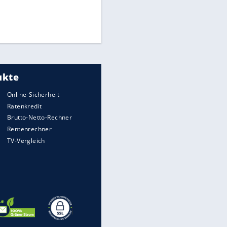
Times: Infantino bietet WM-
Finale für Unterstützung
Medien: Infantino ruft FIFA-
Mitarbeiter zu Krisentreffen
DFB: Ermittlungen im "Fall
Freigang" dauern noch an