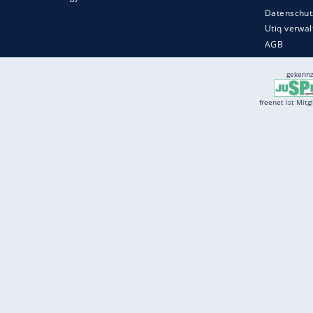
Services
Börse
Jobbörse
Spritpreis aktuell
Wetter
Ferientermine
Partnersuche
Online Angebote