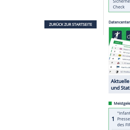
hreibt DHB-Vizepräsident
Bob Hanning
die
opameister Spanien. Die erste Partie der
e deutschen Biathletinnen um die formstarke
n gutes Ende, jetzt wartet im italienischen
zur WM im Februar. Zum Auftakt steht das Einzel
 los geht's um 14.15 Uhr. Druck lastet auf Vize-
ie WM-Norm fehlt.
ZURÜCK ZUR STARTS