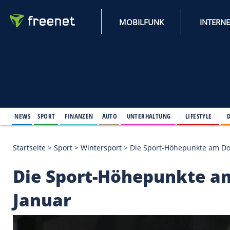
MOBILFUNK
NEWS
SPORT
FINANZEN
AUTO
UNTERHALTUNG
L
Startseite
>
Sport
>
Wintersport
>
Die Sport-Höhepu
Die Sport-Höhepunkt