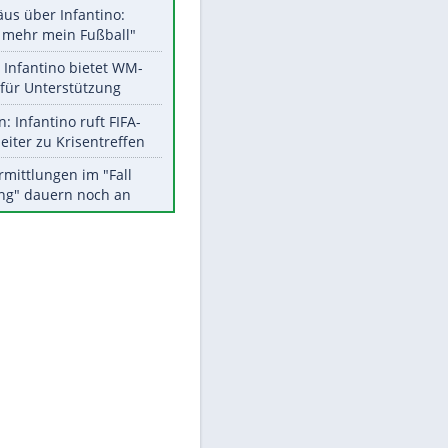
Aktuelle Ergebnisse, Tabellen
und Statistiken
Meistgelesen
"Infanti-No Go":
Pressestimmen zum Verbleib
des FIFA-Chefs
Matthäus über Infantino:
"Nicht mehr mein Fußball"