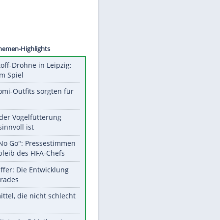
©
SID
Unsere Themen-Highlights
Sprengstoff-Drohne in Leipzig:
Semtex im Spiel
Diese Promi-Outfits sorgten für
Aufruhr!