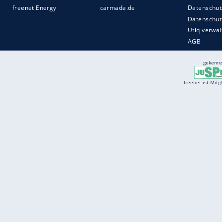
Services
Börse
Jobbörse
Spritpreis aktuell
Wetter
Ferientermine
Partnersuche
Online Angebote