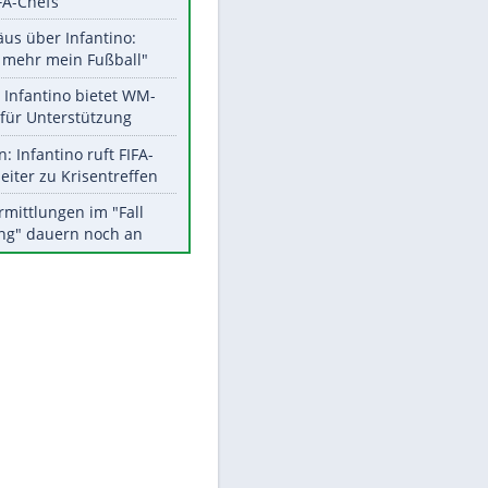
Aktuelle Ergebnisse, Tabellen
und Statistiken
EITE
Meistgelesen
"Infanti-No Go":
Pressestimmen zum Verbleib
des FIFA-Chefs
Matthäus über Infantino:
"Nicht mehr mein Fußball"