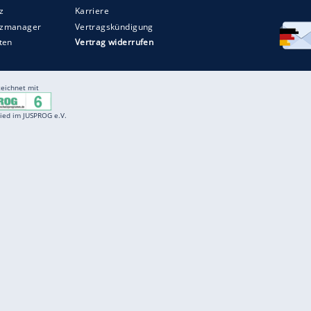
Entertainment
F
Cartoons
Spiele
D
Einbürgerungstest
Videos
f
Führerscheintest
Wissens-Quiz
f
Promi-Quiz
Witze
f
K
freenet