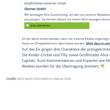
Comicfiguren ausgestrahlt worden. Der 
York Rangers
und den
Washington Capita
Originalspiel
gesendet, die 3D-Charakter
"player tracking technology" der
NHL
quas
"Wir senden eine animierte Version des Ra
sagte NHL-Vizepräsident David Lehanski 
Echtzeit
. Der
Puck
bewegt sich in
Echtzeit
dreidimensional." Es sei "wirklich cool,
Empfohlener externer Inhalt:
Glomex GmbH
Wir benötigen Ihre Zustimmung, um den von un
anzuzeigen. Sie können diesen mit einem Klick a
jetzt aktivieren