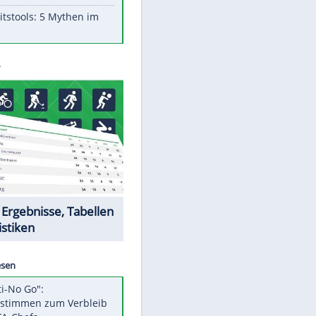
Aufruhr!
Was bei der Vogelfütterung
wirklich sinnvoll ist
"Infanti-No Go": Pressestimmen
zum Verbleib des FIFA-Chefs
Im Zeitraffer: Die Entwicklung
des Lenkrades
Lebensmittel, die nicht schlecht
werden
Sicherheitstools: 5 Mythen im
Check
Datencenter