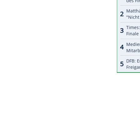
halte angezeigt werden. Damit können personenbezogene
r dazu in unseren Datenschutzhinweisen.
preisgekrönten Disney-Comedy "Big City Greens".
utter
Alice ersetzen Akteure der Rangers und
rten wie NHL-Legende Mark Messier oder Kevin
iert.
ZURÜCK ZUR STARTS