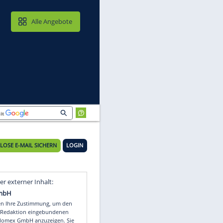
MAIL & CLOUD
Alle Angebote
KOSTENLOSE E-MAIL SICHERN
LOGIN
Video
Empfohlener externer Inhalt: