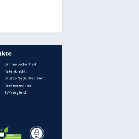
Times: Infantino bietet WM-
Finale für Unterstützung
Medien: Infantino ruft FIFA-
Mitarbeiter zu Krisentreffen
DFB: Ermittlungen im "Fall
Freigang" dauern noch an