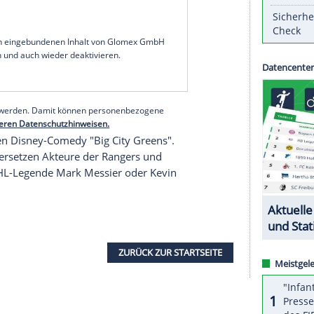
"NHL Big City
Greens
Classic" zwischen den
New
ls
(5:3) wurde am
Dienstag
(Ortszeit) parallel zum
e trugen das
Duell
unter anderem dank der
i eins zu eins aus.
ngers-Capitals-Spiels, und es ist das echte Spiel",
vor dem Event: "Die Spieler bewegen sich in
. Es ist das gleiche Spiel, aber es ist animiert und
 darüber nachzudenken, wohin das führen kann".
serer Redaktion eingebundenen Inhalt von Glomex GmbH
nzeigen lassen und auch wieder deaktivieren.