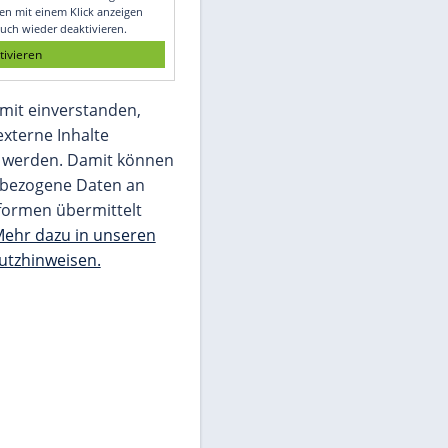
Glomex GmbH
Wir benötigen Ihre Zustimmung, um den
von unserer Redaktion eingebundenen
Inhalt von Glomex GmbH anzuzeigen. Sie
können diesen mit einem Klick anzeigen
lassen und auch wieder deaktivieren.
jetzt aktivieren
Ich bin damit einverstanden,
dass mir externe Inhalte
angezeigt werden. Damit können
personenbezogene Daten an
Drittplattformen übermittelt
werden.
Mehr dazu in unseren
Datenschutzhinweisen.