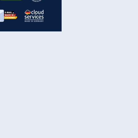
inanzen & Produkte
iscounter-Angebote
Online-Sicherheit
reenet Cloud
Ratenkredit
reenet Mail
Brutto-Netto-Rechner
reenet Webhosting
Rentenrechner
fz-Versicherung
TV-Vergleich