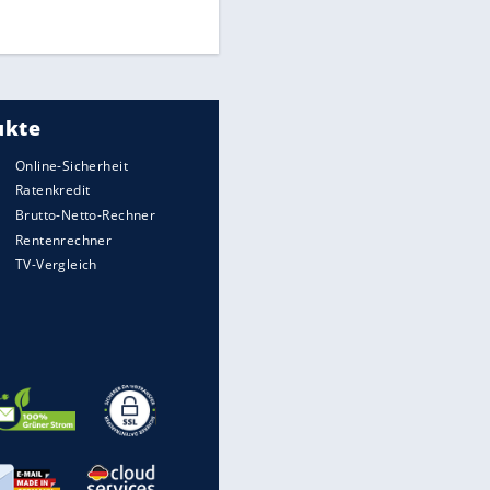
DFB: Ermittlungen im "Fall
Freigang" dauern noch an
"Sehr hohe Qualität":
Lewandowski mit Doppelpack