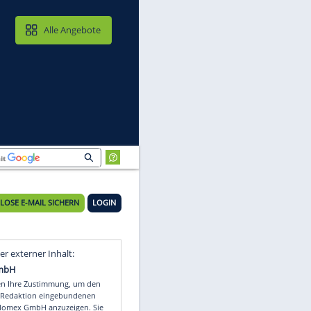
MAIL & CLOUD
Alle Angebote
KOSTENLOSE E-MAIL SICHERN
LOGIN
Video
Empfohlener externer Inhalt: