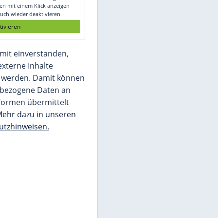
Glomex GmbH
Wir benötigen Ihre Zustimmung, um den
von unserer Redaktion eingebundenen
Inhalt von Glomex GmbH anzuzeigen. Sie
können diesen mit einem Klick anzeigen
lassen und auch wieder deaktivieren.
jetzt aktivieren
Ich bin damit einverstanden,
dass mir externe Inhalte
angezeigt werden. Damit können
personenbezogene Daten an
Drittplattformen übermittelt
werden.
Mehr dazu in unseren
Datenschutzhinweisen.