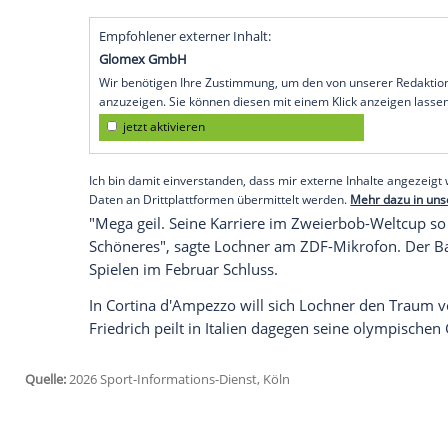
gewonnen - und bei der Olympia-General
Saisonhighlight eindrucksvoll unterstric
Fleischhauer beim Weltcupfinale in Alt
Sekunden) sowie seinem Dauerrivalen Fra
Erfolg im siebten Saisonrennen.
Beim früheren Dominator Friedrich wach
Olympiasieger aus Pirna beendete die We
Schlitten und landete zum zweiten Mal i
Ammour.
Empfohlener externer Inhalt:
Glomex GmbH
Wir benötigen Ihre Zustimmung, um den von un
anzuzeigen. Sie können diesen mit einem Klick a
jetzt aktivieren