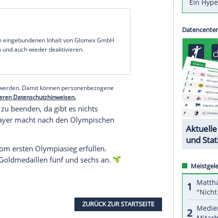
probe seinen Favoritenstatus für das
hen. Der 35-Jährige siegte mit Anschieber Georg
enberg deutlich vor Adam Ammour (+0,45
ncesco Friedrich (+0,51) und feierte den sechsten
sen hingegen die Zweifel: Der zweimalige Doppel-
ltcup-Saison mit nur einem Sieg im kleinen
n den vergangenen drei Rennen auch hinter
serer Redaktion eingebundenen Inhalt von Glomex GmbH
nzeigen lassen und auch wieder deaktivieren.