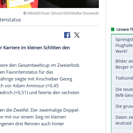
©
IMAGO/Sven Simon/SID/Malte Os
cht Favoritenstatus
ennen seiner Karriere im kleinen Schlitten den
n seiner Karriere den Gesamtweltcup im Zweierbob