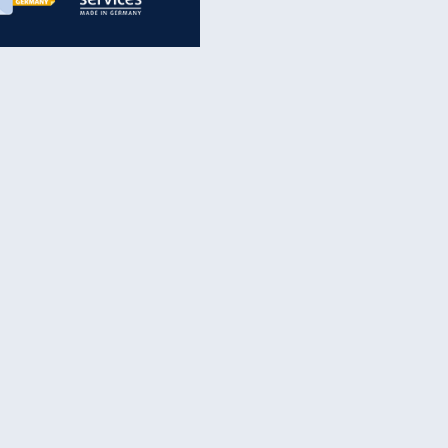
inanzen & Produkte
iscounter-Angebote
Online-Sicherheit
reenet Cloud
Ratenkredit
reenet Mail
Brutto-Netto-Rechner
reenet Webhosting
Rentenrechner
fz-Versicherung
TV-Vergleich