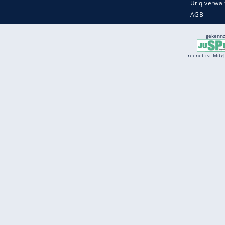
Services
Börse
Jobbörse
Spritpreis aktuell
Wetter
Ferientermine
Partnersuche
Online Angebote
freenet Mobilfunk
freenet Video