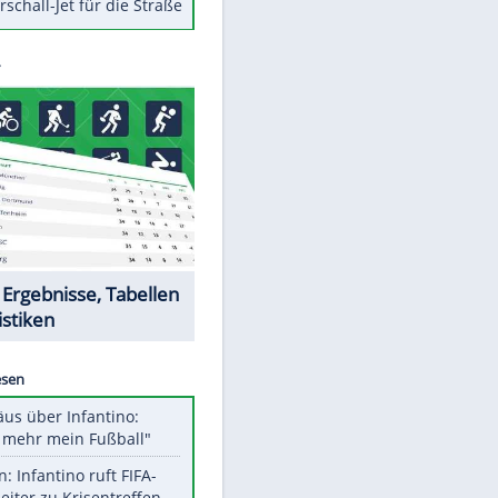
Berger im Wandel der Zeit
Todsünden im Restaurant
Die teuersten Neuzugänge der
BVB-Geschichte
Die gruseligsten Ort der Welt
Daten zwischen Windows und
Android austauschen
Ein Hyperschall-Jet für die Straße
Datencenter