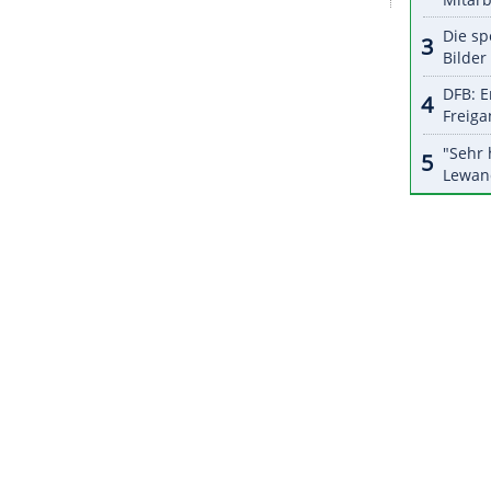
halte angezeigt werden. Damit können personenbezogene
r dazu in unseren Datenschutzhinweisen.
Weltcup so zu beenden, da gibt es nichts
ofon. Der Bayer macht nach den Olympischen
den Traum vom ersten Olympiasieg erfüllen.
 olympischen Goldmedaillen fünf und sechs an.
ZURÜCK ZUR STARTS