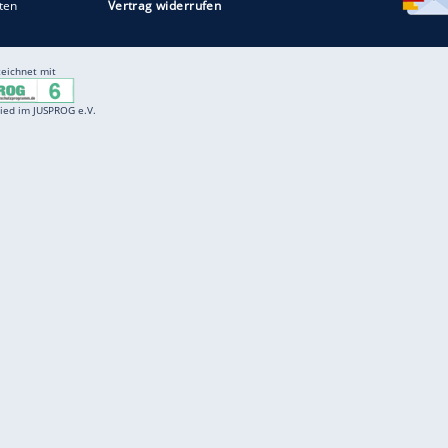
Entertainment
F
Cartoons
Spiele
D
Einbürgerungstest
Videos
f
Führerscheintest
Wissens-Quiz
f
Promi-Quiz
Witze
f
K
freenet
Kundenservice
Gender-Hinweis