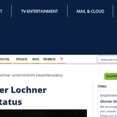
INTERNET
TV-ENTERTAINMENT
♥
IFESTYLE
DIGITAL
SPIELEN
MAIL
DOMAIN
upsieger Lochner unterstreicht Favoritenstatus
sieger Lochner