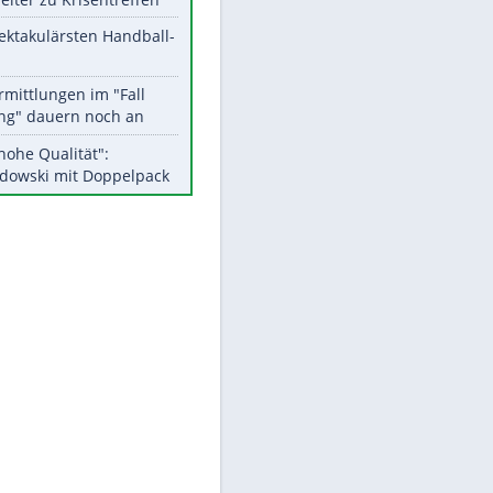
Aktuelle Ergebnisse, Tabellen
und Statistiken
Meistgelesen
Matthäus über Infantino:
"Nicht mehr mein Fußball"
EITE
Medien: Infantino ruft FIFA-
Mitarbeiter zu Krisentreffen
Die spektakulärsten Handball-
Bilder