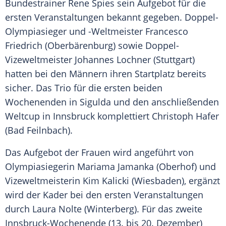
Bundestrainer
Rene Spies
sein Aufgebot für die
ersten Veranstaltungen bekannt gegeben. Doppel-
Olympiasieger und -Weltmeister
Francesco
Friedrich
(
Oberbärenburg
) sowie Doppel-
Vizeweltmeister
Johannes Lochner
(
Stuttgart
)
hatten bei den Männern ihren Startplatz bereits
sicher. Das Trio für die ersten beiden
Wochenenden in
Sigulda
und den anschließenden
Weltcup in
Innsbruck
komplettiert
Christoph Hafer
(
Bad Feilnbach
).
Das Aufgebot der Frauen wird angeführt von
Olympiasiegerin
Mariama Jamanka
(
Oberhof
) und
Vizeweltmeisterin
Kim Kalicki
(Wiesbaden), ergänzt
wird der Kader bei den ersten Veranstaltungen
durch
Laura Nolte
(Winterberg). Für das zweite
Innsbruck-Wochenende (13. bis 20. Dezember)