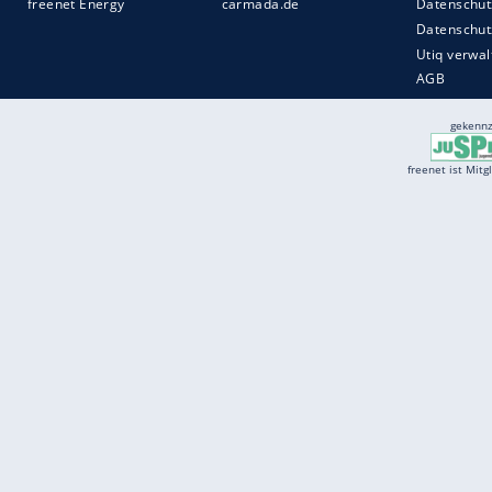
Services
Börse
Jobbörse
Spritpreis aktuell
Wetter
Ferientermine
Partnersuche
Online Angebote