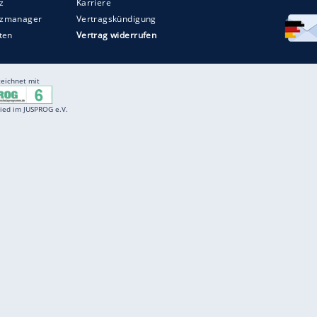
Entertainment
F
Cartoons
Spiele
D
Einbürgerungstest
Videos
f
Führerscheintest
Wissens-Quiz
f
Promi-Quiz
Witze
f
K
freenet