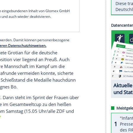
er 4x6 km nach elf Nachladern den dominanten
 und
Tschechien
(0+9) geschlagen geben. Zuletzt
 2019 bei der WM in
Östersund
eine
Medaille
gab es 2017 in
Hochfilzen
.
froh, dass ich die
Medaille
ins Ziel gerettet habe",
rofon. "Man merkt, dass der
Druck
da war. Es ist
at", sagte Preuß mit Tränen in den Augen.
serer Redaktion eingebundenen Inhalt von Glomex GmbH
nzeigen lassen und auch wieder deaktivieren.
halte angezeigt werden. Damit können personenbezogene