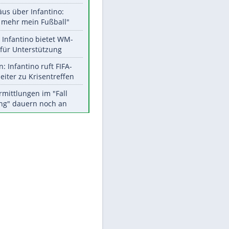
Aktuelle Ergebnisse, Tabellen
und Statistiken
Meistgelesen
"Infanti-No Go":
Pressestimmen zum Verbleib
des FIFA-Chefs
Matthäus über Infantino:
EITE
"Nicht mehr mein Fußball"