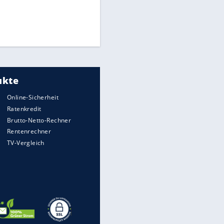
Times: Infantino bietet WM-
Finale für Unterstützung
Medien: Infantino ruft FIFA-
Mitarbeiter zu Krisentreffen
DFB: Ermittlungen im "Fall
Freigang" dauern noch an