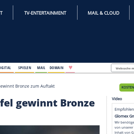
INTERNET
TV-ENTERTAINMENT
♥
IFESTYLE
DIGITAL
SPIELEN
MAIL
DOMAIN
ed-Staffel gewinnt Bronze zum Auftakt
Staffel gewinnt Bron