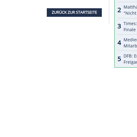
r dazu in unseren Datenschutzhinweisen.
aden startete Grotian für die deutsche
 sie an Position vier liegend an Preuß. Auch
 und hielt ihre Mannschaft im Kampf um die
 so eine
Strafrunde
vermeiden konnte, sicherte
eistung
am
Schießstand
die
Medaille
hauchdünn
hannes Thingnes Bö
.
Uhr) weiter. Dann steht im Sprint der Frauen über
die Führende im
Gesamtweltcup
zu den heißen
rten dann am Samstag (15.05 Uhr/alle ZDF und
ilometer.
ZURÜCK ZUR STARTS