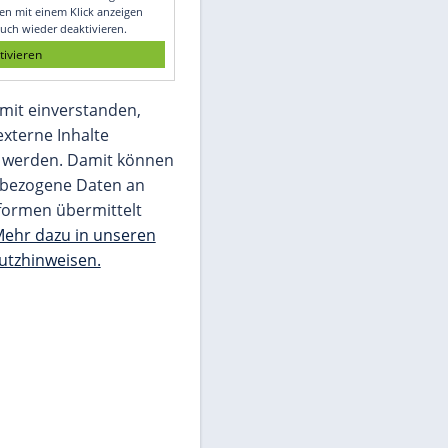
Glomex GmbH
Wir benötigen Ihre Zustimmung, um den
von unserer Redaktion eingebundenen
Inhalt von Glomex GmbH anzuzeigen. Sie
können diesen mit einem Klick anzeigen
lassen und auch wieder deaktivieren.
jetzt aktivieren
Ich bin damit einverstanden,
dass mir externe Inhalte
angezeigt werden. Damit können
personenbezogene Daten an
Drittplattformen übermittelt
werden.
Mehr dazu in unseren
Datenschutzhinweisen.