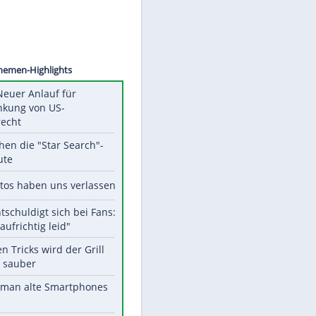
©
SID
Unsere Themen-Highlights
Trump: Neuer Anlauf für
Beschränkung von US-
Geburtsrecht
Das machen die "Star Search"-