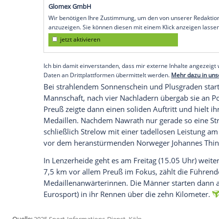
Justus Strelow
musste sich im Rennen üb
Franzosen (1 Strafrunden+ 6 Nachlader)
hatte sich ein deutsches Team im Mixed
gesichert, die bislang letzte
Goldmedaille
"Es war unglaublich schmerzhaft. Ich bin 
sagte Schlussläufer Strelow am ZDF-Mik
einfach schön, dass das heute geklappt h
Empfohlener externer Inhalt:
Glomex GmbH
Wir benötigen Ihre Zustimmung, um den von un
anzuzeigen. Sie können diesen mit einem Klick a
jetzt aktivieren
Ich bin damit einverstanden, dass mir externe In