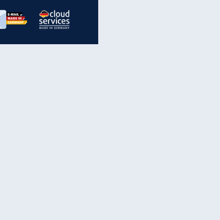
inanzen & Produkte
iscounter-Angebote
Online-Sicherheit
reenet Cloud
Ratenkredit
reenet Mail
Brutto-Netto-Rechner
reenet Webhosting
Rentenrechner
fz-Versicherung
TV-Vergleich