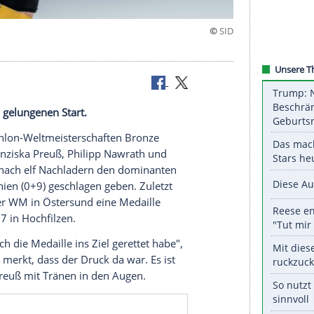
um Auftakt
chaft einen gelungenen Start.
akt
der
Biathlon-Weltmeisterschaften
Bronze
rotian,
Franziska Preuß
,
Philipp Nawrath
und