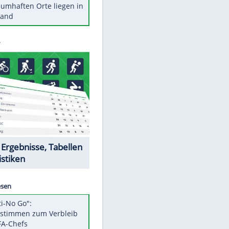
Stars heute
Diese Autos haben uns verlassen
Reese entschuldigt sich bei Fans:
"Tut mir aufrichtig leid"
Mit diesen Tricks wird der Grill
ruckzuck sauber
So nutzt man alte Smartphones
sinnvoll
Diese traumhaften Orte liegen in
Deutschland
Datencenter