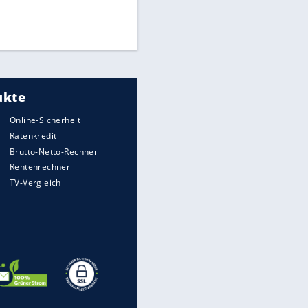
Finale für Unterstützung
UEFA hält an FIFA-Boykott fest -
CAF hält zu Infantino
Medien: Infantino ruft FIFA-
Mitarbeiter zu Krisentreffen
EITE