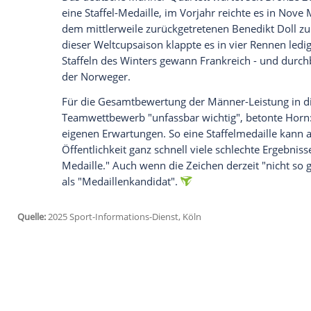
Wir benötigen Ihre Zustimmung, um den von un
anzuzeigen. Sie können diesen mit einem Klick a
jetzt aktivieren
Ich bin damit einverstanden, dass mir externe In
Daten an Drittplattformen übermittelt werden.
Meh
Bei den letzten fünf
Großereignissen
samm
Medaille
, zuletzt ging es bei der WM 201
Weltmeisterschaften
in
Nove Mesto
holte
Hettich-Walz
, Grotian, Voigt und Schnei
Frühjahr 2017 im Weltcup wieder zwei S
von Hochfilzen und Ruhpolding sollte das
Das deutsche Männer-Quartett wartet se
eine Staffel-Medaille, im Vorjahr reichte 
dem mittlerweile zurückgetretenen
Bened
dieser
Weltcupsaison
klappte es in vier 