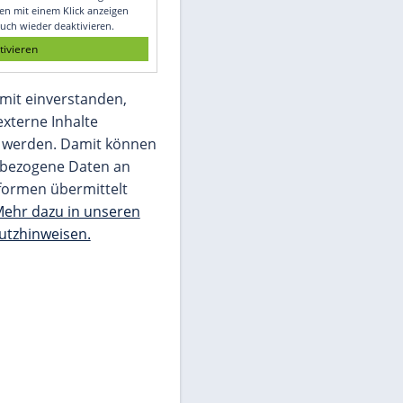
Glomex GmbH
Wir benötigen Ihre Zustimmung, um den
von unserer Redaktion eingebundenen
Inhalt von Glomex GmbH anzuzeigen. Sie
können diesen mit einem Klick anzeigen
lassen und auch wieder deaktivieren.
jetzt aktivieren
Ich bin damit einverstanden,
dass mir externe Inhalte
angezeigt werden. Damit können
personenbezogene Daten an
Drittplattformen übermittelt
werden.
Mehr dazu in unseren
Datenschutzhinweisen.