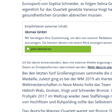
erkrankten
Philipp Nawrath
setzen. Wie 
übernimmt der 32-Jährige nach seiner P
Startposition auf den 4x7,5 Kilometern
Kühn
sowie
Philipp Horn
als Schlussläuf
berücksichtigt wurde der mit zweimal
Br
zuletzt auf Position eins in der Männer-St
Keine Überraschungen gibt es dagegen be
der auf der Schlussposition aufgeboten
Preuß
. Angelaufen wird die Staffel über
Eurosport) von
Sophia Schneider
, es fol
eigentlich für das Quartett gesetzte
Vanes
gesundheitlichen Gründen abbrechen m
Empfohlener externer Inhalt:
Glomex GmbH