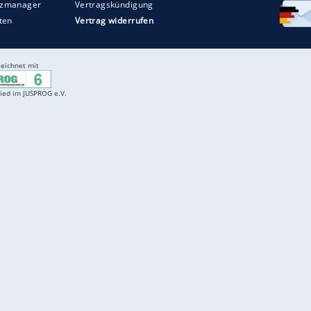
Entertainment
F
Cartoons
Spiele
D
Einbürgerungstest
Videos
f
Führerscheintest
Wissens-Quiz
f
Promi-Quiz
Witze
f
K
freenet