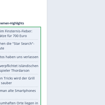
©
SID
Unsere Themen-Highlights
Spanien im Finsternis-Fieber:
Balkonplätze für 700 Euro
Das machen die "Star Search"-
Stars heute