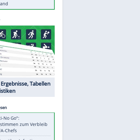
Diese Autos haben uns verlassen
St. Pauli verpflichtet isländischen
Nationalspieler Thordarson
Mit diesen Tricks wird der Grill
ruckzuck sauber
So nutzt man alte Smartphones
sinnvoll
Diese traumhaften Orte liegen in
Deutschland
Datencenter