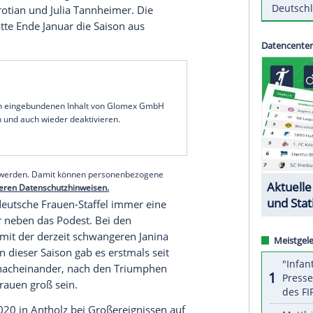
der Deutsche
Skiverband
(DSV) mitteilte,
ause im Einzel am
Samstag
(15.05 Uhr) die
. Außerdem gehören
Danilo Riethmüller
,
Johannes
er zum Quartett. Überraschend nicht
onze
im Mixed dekorierte
Justus Strelow
, der
affel gesetzt war.
i den Frauen. Angeführt wird das Quartett von
en viermaligen Medaillengewinnerin
Franziska
 4x6 Kilometer am
Samstag
(12.05 Uhr/ARD und
gen
Selina Grotian
und
Julia Tannheimer
. Die
sa Voigt
hatte Ende Januar die Saison aus
üssen.