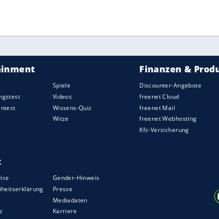
- und durchbrach damit nachhaltig die Dominanz
stung in dieser Saison werde dieser
tonte Horn: "Wir sind weit weg von unseren
aille kann alles aufhübschen, dann vergisst die
te Ergebnisse, und es zählt nur noch diese
 "nicht so gut" stünden, sehe er das DSV-Quartett
ZURÜCK ZUR STARTS