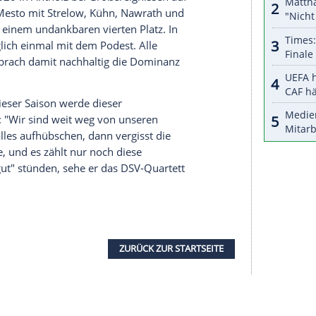
serer Redaktion eingebundenen Inhalt von Glomex GmbH
nzeigen lassen und auch wieder deaktivieren.
halte angezeigt werden. Damit können personenbezogene
r dazu in unseren Datenschutzhinweisen.
elte die deutsche Frauen-Staffel immer eine
9 als Vierter neben das
Podest
. Bei den
 das Team mit der derzeit schwangeren
Janina
der
Bronze
. In dieser Saison gab es erstmals seit
taffelsiege nacheinander, nach den Triumphen
 Selbstvertrauen groß sein.
it
Bronze
2020 in Antholz bei
Großereignissen
auf
es in
Nove Mesto
mit Strelow, Kühn, Nawrath und
ikt Doll
zu einem undankbaren vierten Platz. In
Rennen lediglich einmal mit dem
Podest
. Alle