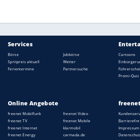
Staffeln des Winters gewann Frankreich 
der Norweger.
Für die Gesamtbewertung der Männer-Lei
Teamwettbewerb "unfassbar wichtig", be
eigenen
Erwartungen
. So eine Staffelmed
Öffentlichkeit ganz schnell viele schlech
Medaille
." Auch wenn die Zeichen derzeit
als "Medaillenkandidat".
Quelle:
2025 Sport-Informations-Dienst, Köln