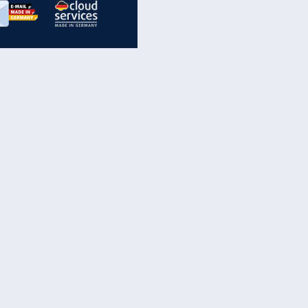
inanzen & Produkte
iscounter-Angebote
Online-Sicherheit
reenet Cloud
Ratenkredit
reenet Mail
Brutto-Netto-Rechner
reenet Webhosting
Rentenrechner
fz-Versicherung
TV-Vergleich