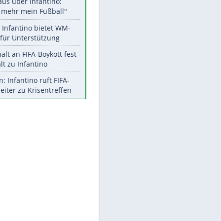
Aktuelle Ergebnisse, Tabellen
und Statistiken
Meistgelesen
"Infanti-No Go":
Pressestimmen zum Verbleib
des FIFA-Chefs
Matthäus über Infantino:
"Nicht mehr mein Fußball"
Times: Infantino bietet WM-