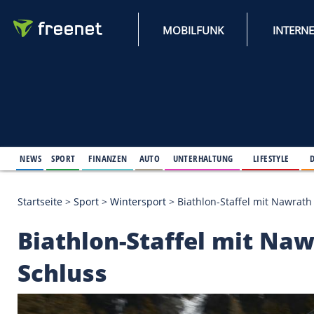
MOBILFUNK
NEWS
SPORT
FINANZEN
AUTO
UNTERHALTUNG
L
Startseite
>
Sport
>
Wintersport
>
Biathlon-Staffel 
Biathlon-Staffel mit