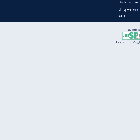
Services
Börse
Jobbörse
Spritpreis aktuell
Wetter
Ferientermine
Partnersuche
Online Angebote