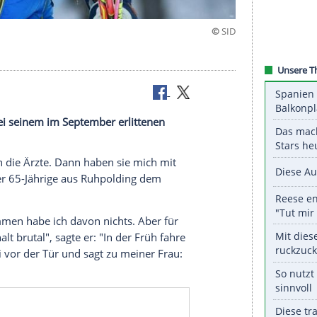
t"
chler hat bei seinem im September erlittenen
l gehabt.