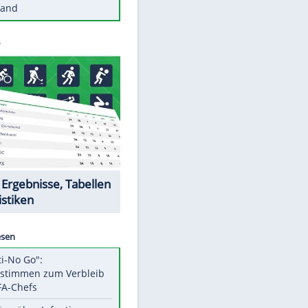
Diese Autos haben uns verlassen
Reese entschuldigt sich bei Fans:
"Tut mir aufrichtig leid"
Mit diesen Tricks wird der Grill
ruckzuck sauber
So nutzt man alte Smartphones
sinnvoll
Diese traumhaften Orte liegen in
Deutschland
Datencenter