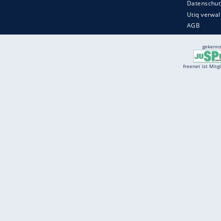
Services
Börse
Jobbörse
Spritpreis aktuell
Wetter
Ferientermine
Partnersuche
Online Angebote