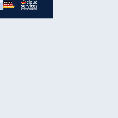
inanzen & Produkte
iscounter-Angebote
Online-Sicherheit
reenet Cloud
Ratenkredit
reenet Mail
Brutto-Netto-Rechner
reenet Webhosting
Rentenrechner
fz-Versicherung
TV-Vergleich