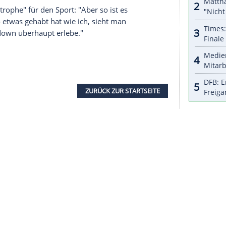
ütig geworden. Und zwar richtig demütig. Mir ist
 hatte. Wenn mir das passiert, wenn ich allein
u so etwas überlebst, dann glaubst du an etwas",
laube auch: Ich war einfach noch nicht so weit.
 Zufälle, die mich gerettet haben,
gewacht war, sei für ihn "grausig" gewesen, so
hst Geister." Inzwischen arbeitet der langjährige
eltverband IBU gehört er einer Gruppe an, "die
bauen soll. Und dann habe ich weiterhin einen
pischen Komitee. Und bei den schwedischen
tervertrag."
r
als "Katastrophe" für den Sport: "Aber so ist es
nn man so etwas gehabt hat wie ich, sieht man
ich den Lockdown überhaupt erlebe."