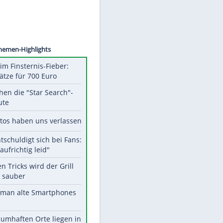
©
SID
Unsere Themen-Highlights
Spanien im Finsternis-Fieber:
Balkonplätze für 700 Euro
Das machen die "Star Search"-
Stars heute