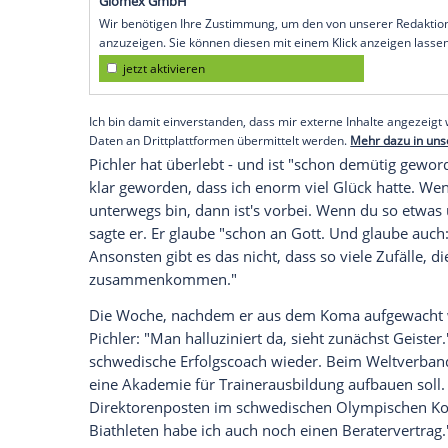
München
(SID) - "Ich war drei Minuten t
Reanimation zurück ins Leben gebracht", 
Münchner Merkur
.
Pichler
hatte drei Tage im Koma gelegen.
meine Frau, meine Kinder und meine Brüde
ich mit dem Rad los, später steht plötzlic
Wahrscheinlich ist Ihr Mann tot."
Empfohlener externer Inhalt:
Glomex GmbH
Wir benötigen Ihre Zustimmung, um den von un
anzuzeigen. Sie können diesen mit einem Klick a
jetzt aktivieren
Ich bin damit einverstanden, dass mir externe In
Daten an Drittplattformen übermittelt werden.
Meh