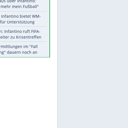
Aktuelle Ergebnisse, Tabellen
und Statistiken
Meistgelesen
"Infanti-No Go":
Pressestimmen zum Verbleib
des FIFA-Chefs
Matthäus über Infantino:
"Nicht mehr mein Fußball"
Times: Infantino bietet WM-