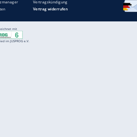
Entertainment
F
Cartoons
Spiele
D
Einbürgerungstest
Videos
f
Führerscheintest
Wissens-Quiz
f
Promi-Quiz
Witze
f
K
freenet