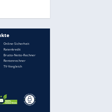
Finale für Unterstützung
Medien: Infantino ruft FIFA-
Mitarbeiter zu Krisentreffen
DFB: Ermittlungen im "Fall
EITE
Freigang" dauern noch an