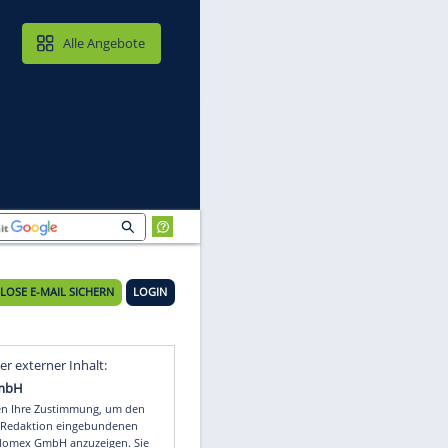
MAIL & CLOUD
Alle Angebote
KOSTENLOSE E-MAIL SICHERN
LOGIN
Video
Empfohlener externer Inhalt: