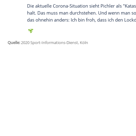
Pichler
hat überlebt - und ist "schon dem
klar geworden, dass ich enorm viel Glück
unterwegs bin, dann ist's vorbei. Wenn d
sagte er. Er glaube "schon an Gott. Und g
Ansonsten gibt es das nicht, dass so viele
zusammenkommen."
Die Woche, nachdem er aus dem Koma auf
Pichler
: "Man halluziniert da, sieht zunäc
schwedische Erfolgscoach wieder. Beim W
eine Akademie für Trainerausbildung auf
Direktorenposten im schwedischen Olym
Biathleten habe ich auch noch einen Bera
Die aktuelle Corona-Situation sieht
Pichle
halt. Das muss man durchstehen. Und we
das ohnehin anders: Ich bin froh, dass 