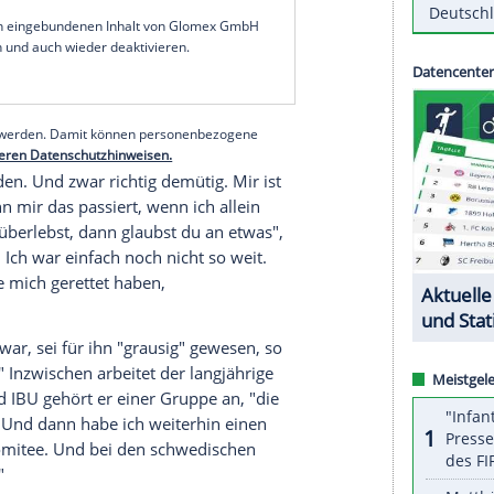
ot. Das sagen die Ärzte. Dann haben sie mich mit
erzählte der 65-Jährige aus
Ruhpolding
dem
 "Mitbekommen habe ich davon nichts. Aber für
r war's halt brutal", sagte er: "In der Früh fahre
h die
Polizei
vor der Tür und sagt zu meiner Frau:
serer Redaktion eingebundenen Inhalt von Glomex GmbH
nzeigen lassen und auch wieder deaktivieren.
halte angezeigt werden. Damit können personenbezogene
r dazu in unseren Datenschutzhinweisen.