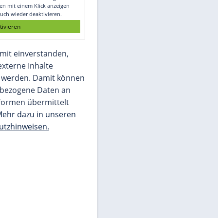
Glomex GmbH
Wir benötigen Ihre Zustimmung, um den
von unserer Redaktion eingebundenen
Inhalt von Glomex GmbH anzuzeigen. Sie
können diesen mit einem Klick anzeigen
lassen und auch wieder deaktivieren.
jetzt aktivieren
Ich bin damit einverstanden,
dass mir externe Inhalte
angezeigt werden. Damit können
personenbezogene Daten an
Drittplattformen übermittelt
werden.
Mehr dazu in unseren
Datenschutzhinweisen.