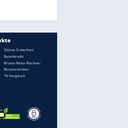
Finale für Unterstützung
Medien: Infantino ruft FIFA-
Mitarbeiter zu Krisentreffen
UEFA hält an FIFA-Boykott fest -
CAF hält zu Infantino