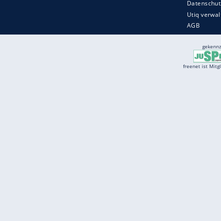
Services
Börse
Jobbörse
Spritpreis aktuell
Wetter
Ferientermine
Partnersuche
Online Angebote