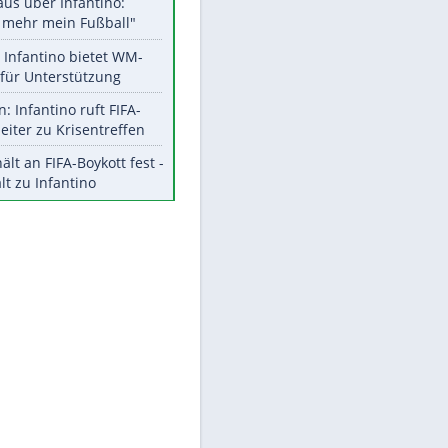
Aktuelle Ergebnisse, Tabellen
und Statistiken
Meistgelesen
"Infanti-No Go":
Pressestimmen zum Verbleib
des FIFA-Chefs
Matthäus über Infantino:
"Nicht mehr mein Fußball"
EITE
Times: Infantino bietet WM-