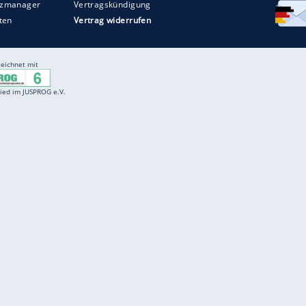
Entertainment
F
Cartoons
Spiele
D
Einbürgerungstest
Videos
f
Führerscheintest
Wissens-Quiz
f
Promi-Quiz
Witze
f
K
freenet