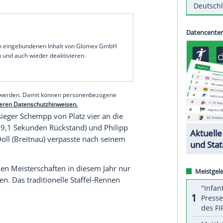
-Weltmeisterin
Denise Herrmann
(
Oberwiesenthal
)
igen deutschen Meisterschaften in
Altenberg
m Samstag setzte sich die 31-Jährige einen Tag
 souverän mit einem Vorsprung von 3:39
te sich der frühere Olympiazweite Simon
gte
Herrmann
nach dem Rennen: "95 Prozent
e geschafft". Mit nur einem Fehler bei 20 Schüssen
eisterin
Franziska Preuß
(Haag) und
Janina Hettich
serer Redaktion eingebundenen Inhalt von Glomex GmbH
nzeigen lassen und auch wieder deaktivieren.