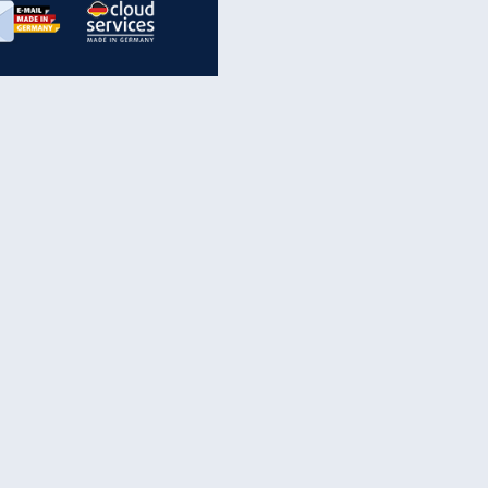
inanzen & Produkte
iscounter-Angebote
Online-Sicherheit
reenet Cloud
Ratenkredit
reenet Mail
Brutto-Netto-Rechner
reenet Webhosting
Rentenrechner
fz-Versicherung
TV-Vergleich