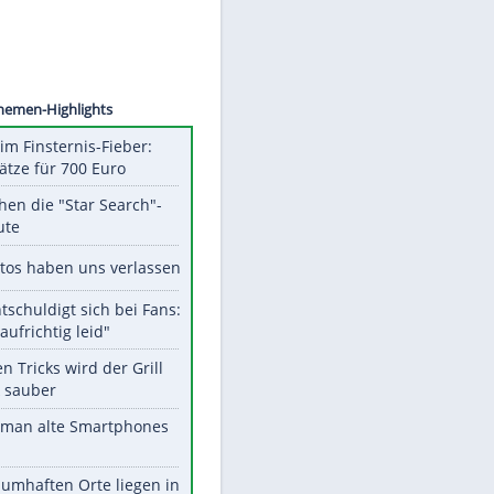
©
SID
Unsere Themen-Highlights
Spanien im Finsternis-Fieber:
Balkonplätze für 700 Euro
Das machen die "Star Search"-
Stars heute