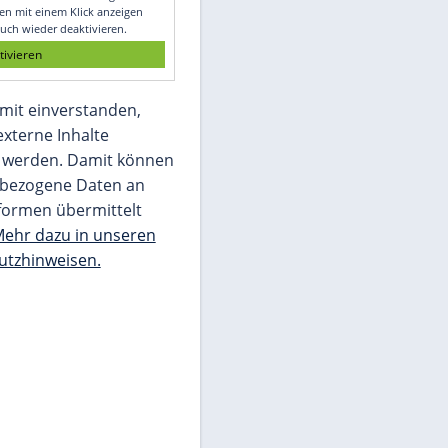
Glomex GmbH
Wir benötigen Ihre Zustimmung, um den
von unserer Redaktion eingebundenen
Inhalt von Glomex GmbH anzuzeigen. Sie
können diesen mit einem Klick anzeigen
lassen und auch wieder deaktivieren.
jetzt aktivieren
Ich bin damit einverstanden,
dass mir externe Inhalte
angezeigt werden. Damit können
personenbezogene Daten an
Drittplattformen übermittelt
werden.
Mehr dazu in unseren
Datenschutzhinweisen.