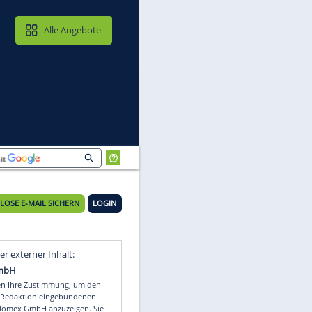
MAIL & CLOUD
Alle Angebote
KOSTENLOSE E-MAIL SICHERN
LOGIN
Video
Empfohlener externer Inhalt: