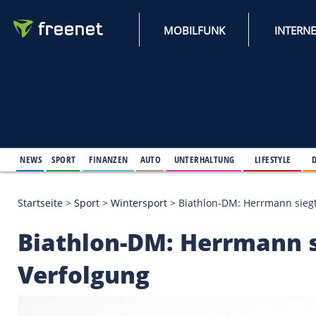
MOBILFUNK
NEWS
SPORT
FINANZEN
AUTO
UNTERHALTUNG
L
Startseite
>
Sport
>
Wintersport
>
Biathlon-DM: Her
Biathlon-DM: Herrma