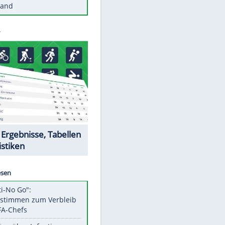
Diese Autos haben uns verlassen
Reese entschuldigt sich bei Fans:
"Tut mir aufrichtig leid"
Mit diesen Tricks wird der Grill
ruckzuck sauber
So nutzt man alte Smartphones
sinnvoll
Diese traumhaften Orte liegen in
Deutschland
Datencenter