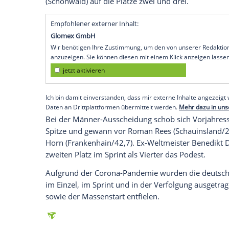
Altenberg
(SID) - Die ehemalige Biathlon
hat ihren zweiten Titel bei den diesjähr
eingefahren. Nach ihrem Sieg im Sprint a
später auch in der
Verfolgung
über 10 km
Minuten durch. Im Männer-Rennen sicher
Schempp (31/Uhingen) den Sieg.
"Es hat fast alles zusammengespielt", sa
Trefferquote habe ich eigentlich noch ni
verwies sie die siebenmalige deutsche M
(Schönwald) auf die Plätze zwei und drei.
Empfohlener externer Inhalt:
Glomex GmbH
Wir benötigen Ihre Zustimmung, um den von un
anzuzeigen. Sie können diesen mit einem Klick a
jetzt aktivieren