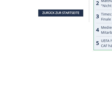
halte angezeigt werden. Damit können personenbezogene
r dazu in unseren Datenschutzhinweisen.
Vorjahressieger Schempp von Platz vier an die
uinsland/29,1 Sekunden Rückstand) und Philipp
 Benedikt Doll (Breitnau) verpasste nach seinem
dest.
e deutschen Meisterschaften in diesem Jahr nur
g
ausgetragen. Das traditionelle Staffel-Rennen
ZURÜCK ZUR STARTS