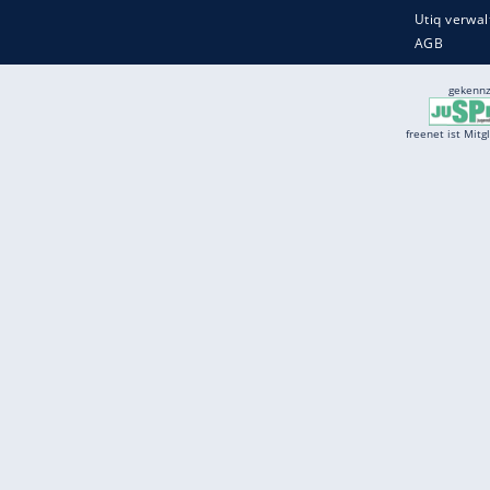
Services
Börse
Jobbörse
Spritpreis aktuell
Wetter
Ferientermine
Partnersuche
Online Angebote
freenet Mobilfunk
freenet Video