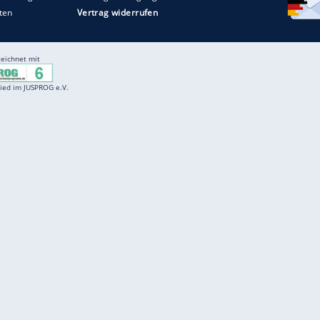
Entertainment
F
Cartoons
Spiele
D
Einbürgerungstest
Videos
f
Führerscheintest
Wissens-Quiz
f
Promi-Quiz
Witze
f
K
freenet
Kundenservice
Gender-Hinweis