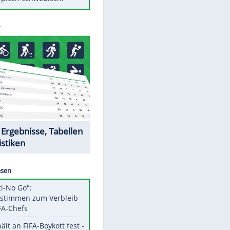
Diese Autos haben uns verlassen
Klose vor Saisonstart: "Ab
Sonntag ist Druck da"
Mit diesen Tricks wird der Grill
ruckzuck sauber
So nutzt man alte Smartphones
sinnvoll
Das ist typisch schwedisch!
Datencenter