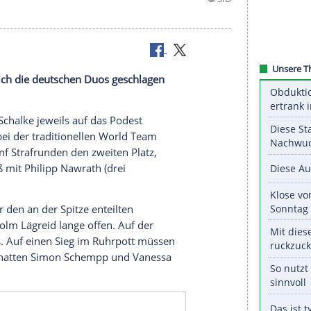
ke müssen sich die deutschen Duos geschlagen
n-Party auf
Schalke
jeweils auf das
Podest
l
belegten bei der traditionellen
World Team
ung
nach fünf Strafrunden den zweiten Platz,