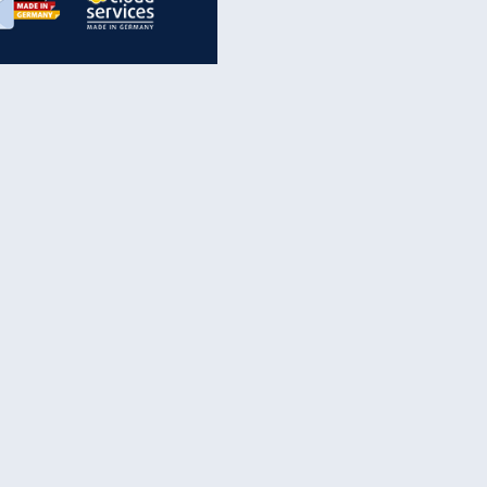
inanzen & Produkte
iscounter-Angebote
Online-Sicherheit
reenet Cloud
Ratenkredit
reenet Mail
Brutto-Netto-Rechner
reenet Webhosting
Rentenrechner
fz-Versicherung
TV-Vergleich