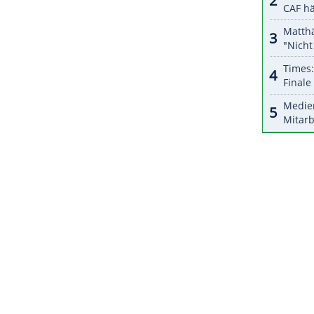
r dazu in unseren Datenschutzhinweisen.
hleten geht es nun nach dem
Jahreswechsel
mit
 der Auftakt in das zweite
Trimester
in Oberhof
acht dann
Ruhpolding
(15. bis 19. Januar) den
ZURÜCK ZUR STARTS