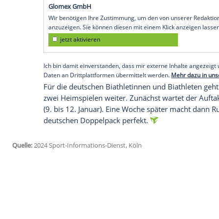
dahinter folgte die
Weltcupführende
Fran
Strafrunden).
In einem spannenden Rennen blieb der Ka
Norwegern Karoline Offigstadt Knotten u
Schlussrunde
behaupteten sich dann die
die Deutschen aber dennoch weiter warte
Hinz
2016 für den DSV gewonnen.
Empfohlener externer Inhalt:
Glomex GmbH
Wir benötigen Ihre Zustimmung, um den von un
anzuzeigen. Sie können diesen mit einem Klick a
jetzt aktivieren
Ich bin damit einverstanden, dass mir externe In