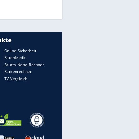
Times: Infantino bietet WM-
Finale für Unterstützung
Medien: Infantino ruft FIFA-
Mitarbeiter zu Krisentreffen