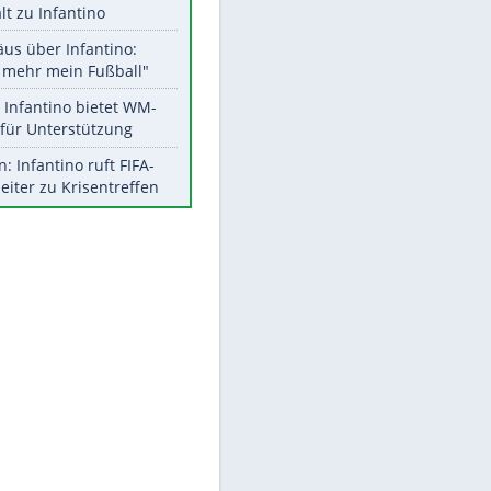
Aktuelle Ergebnisse, Tabellen
und Statistiken
Meistgelesen
EITE
"Infanti-No Go":
Pressestimmen zum Verbleib
des FIFA-Chefs
UEFA hält an FIFA-Boykott fest -
CAF hält zu Infantino
Matthäus über Infantino:
"Nicht mehr mein Fußball"