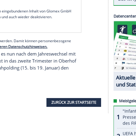
ziska Preuß
mit
Philipp Nawrath
(drei
mpf hinter den an der Spitze enteilten
nd Sturla Holm Lägreid lange offen. Auf der
 DSV-Teams. Auf einen
Sieg
im
Ruhrpott
müssen
n. Zuletzt hatten
Simon Schempp
und
Vanessa
serer Redaktion eingebundenen Inhalt von Glomex GmbH
nzeigen lassen und auch wieder deaktivieren.
halte angezeigt werden. Damit können personenbezogene