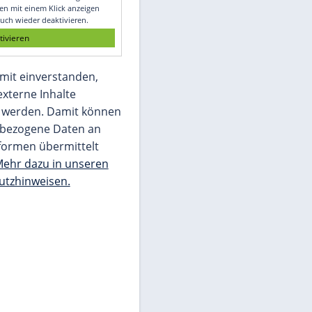
Glomex GmbH
Wir benötigen Ihre Zustimmung, um den
von unserer Redaktion eingebundenen
Inhalt von Glomex GmbH anzuzeigen. Sie
können diesen mit einem Klick anzeigen
lassen und auch wieder deaktivieren.
jetzt aktivieren
Ich bin damit einverstanden,
dass mir externe Inhalte
angezeigt werden. Damit können
personenbezogene Daten an
Drittplattformen übermittelt
werden.
Mehr dazu in unseren
Datenschutzhinweisen.