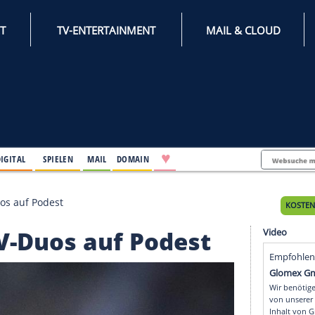
INTERNET
TV-ENTERTAINMENT
♥
IFESTYLE
DIGITAL
SPIELEN
MAIL
DOMAIN
lke: DSV-Duos auf Podest
e: DSV-Duos auf Podes