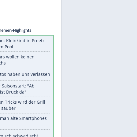
©
SID
Unsere Themen-Highlights
Obduktion: Kleinkind in Preetz
ertrank im Pool
Diese Stars wollen keinen
Nachwuchs