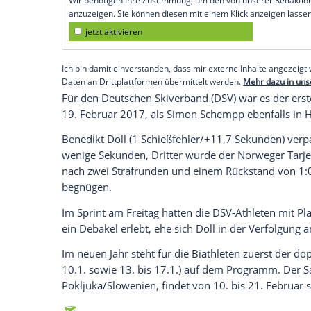
München
(SID) -
Peiffer
(33) setzte sich i
Schießleistung
im
Zielsprint
gegen den S
"Ich habe nicht unbedingt daran geglaubt,
sagte ein überglücklicher
Peiffer
in der
A
gepasst, die Ski waren richtig gut, und b
bisschen Glück."
Empfohlener externer Inhalt:
Glomex GmbH
Wir benötigen Ihre Zustimmung, um den von un
anzuzeigen. Sie können diesen mit einem Klick a
jetzt aktivieren
Ich bin damit einverstanden, dass mir externe In
Daten an Drittplattformen übermittelt werden.
Meh
Für den
Deutschen Skiverband
(
DSV
) war