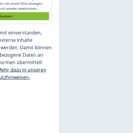
Glomex GmbH
Wir benötigen Ihre Zustimmung, um den
von unserer Redaktion eingebundenen
Inhalt von Glomex GmbH anzuzeigen. Sie
können diesen mit einem Klick anzeigen
lassen und auch wieder deaktivieren.
jetzt aktivieren
Ich bin damit einverstanden,
dass mir externe Inhalte
angezeigt werden. Damit können
personenbezogene Daten an
Drittplattformen übermittelt
werden.
Mehr dazu in unseren
Datenschutzhinweisen.