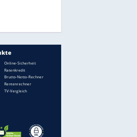
EITE
Times: Infantino bietet WM-
Finale für Unterstützung
Medien: Infantino ruft FIFA-
Mitarbeiter zu Krisentreffen
DFB: Ermittlungen im "Fall
Freigang" dauern noch an