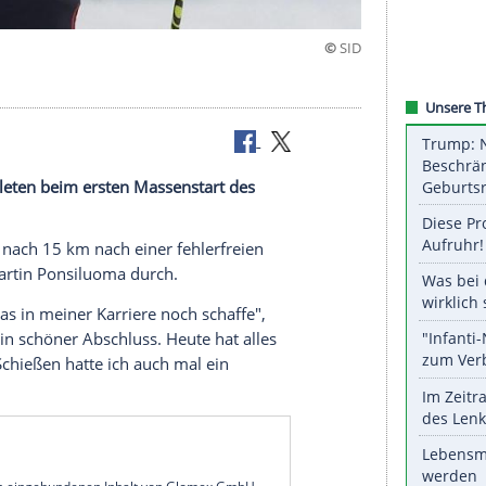
n
schen Biathleten beim ersten Massenstart des
eschert.