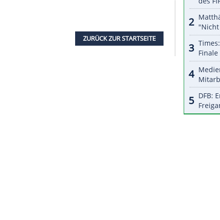
enfalls in Hochfilzen Weltmeister geworden war.
nden) verpasste das Podium als Vierter nur um
rweger
Tarjei Bö
(1/+9,3).
Erik Lesser
musste sich
and von 1:04,4 Minuten mit dem 17. Platz
leten mit Platzierungen außerhalb der Top 20 noch
erfolgung am Samstag auf Platz 13 verbesserte.
uerst der doppelte Heim-Weltcup in Oberhof (8. bis
gramm. Der Saisonhöhepunkt, die WM in
. Februar statt.