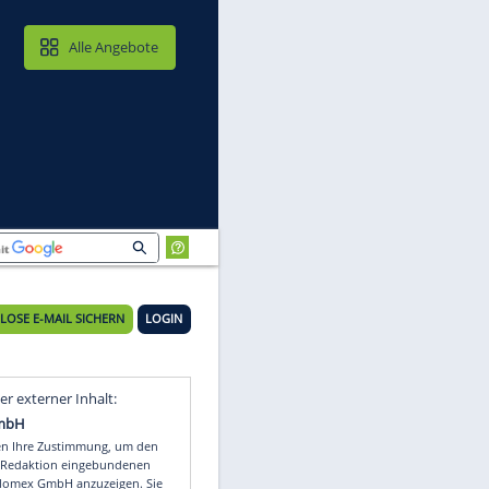
MAIL & CLOUD
Alle Angebote
KOSTENLOSE E-MAIL SICHERN
LOGIN
Video
Empfohlener externer Inhalt: