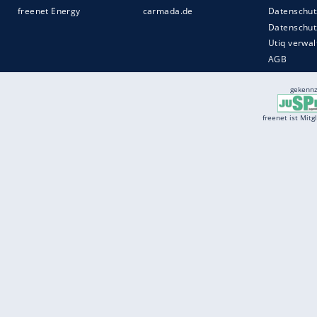
Services
Börse
Jobbörse
Spritpreis aktuell
Wetter
Ferientermine
Partnersuche
Online Angebote