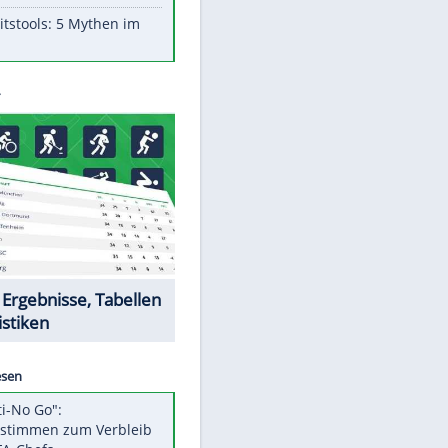
Aufruhr!
Was bei der Vogelfütterung
wirklich sinnvoll ist
"Infanti-No Go": Pressestimmen
zum Verbleib des FIFA-Chefs
Im Zeitraffer: Die Entwicklung
des Lenkrades
Lebensmittel, die nicht schlecht
werden
Sicherheitstools: 5 Mythen im
Check
Datencenter