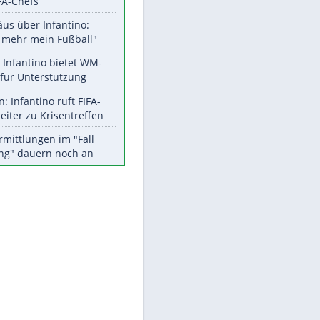
Aktuelle Ergebnisse, Tabellen
und Statistiken
Meistgelesen
"Infanti-No Go":
Pressestimmen zum Verbleib
des FIFA-Chefs
Matthäus über Infantino:
"Nicht mehr mein Fußball"