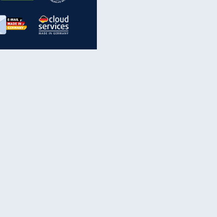
inanzen & Produkte
iscounter-Angebote
Online-Sicherheit
reenet Cloud
Ratenkredit
reenet Mail
Brutto-Netto-Rechner
reenet Webhosting
Rentenrechner
fz-Versicherung
TV-Vergleich