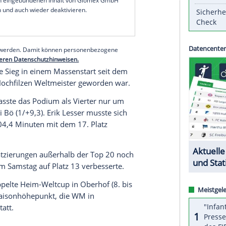
n Hochfilzen nach 15 km nach einer fehlerfreien
chweden Martin Ponsiluoma durch.
 dass ich das in meiner Karriere noch schaffe",
RD
: "Es ist ein schöner Abschluss. Heute hat alles
eim letzten Schießen hatte ich auch mal ein
serer Redaktion eingebundenen Inhalt von Glomex GmbH
nzeigen lassen und auch wieder deaktivieren.
halte angezeigt werden. Damit können personenbezogene
r dazu in unseren Datenschutzhinweisen.
 es der erste Sieg in einem
Massenstart
seit dem