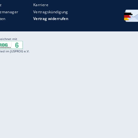
Entertainment
F
Cartoons
Spiele
D
Einbürgerungstest
Videos
f
Führerscheintest
Wissens-Quiz
f
Promi-Quiz
Witze
f
K
freenet