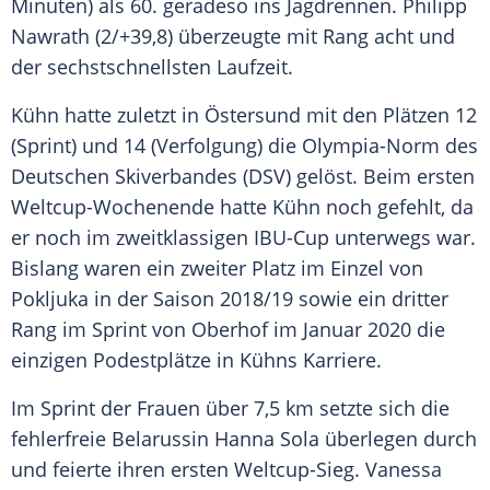
Minuten) als 60. geradeso ins Jagdrennen.
Philipp
Nawrath
(2/+39,8) überzeugte mit Rang acht und
der sechstschnellsten Laufzeit.
Kühn
hatte zuletzt in Östersund mit den Plätzen 12
(
Sprint
) und 14 (Verfolgung) die Olympia-Norm des
Deutschen Skiverbandes (
DSV
) gelöst. Beim ersten
Weltcup-Wochenende hatte
Kühn
noch gefehlt, da
er noch im zweitklassigen IBU-Cup unterwegs war.
Bislang waren ein zweiter Platz im Einzel von
Pokljuka in der Saison 2018/19 sowie ein dritter
Rang im
Sprint
von Oberhof im Januar 2020 die
einzigen Podestplätze in
Kühns
Karriere.
Im
Sprint
der Frauen über 7,5 km setzte sich die
fehlerfreie Belarussin Hanna Sola überlegen durch
und feierte ihren ersten Weltcup-Sieg. Vanessa