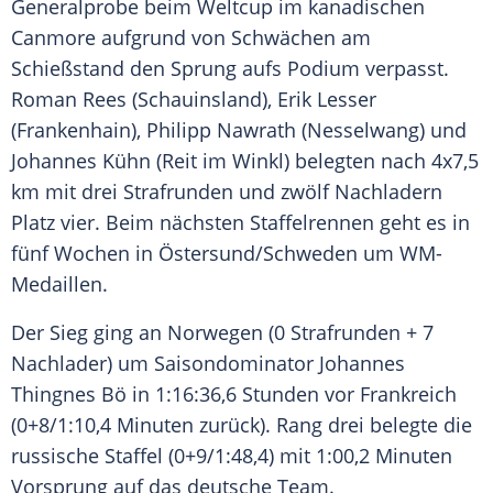
Generalprobe beim
Weltcup
im kanadischen
Canmore
aufgrund von Schwächen am
Schießstand den Sprung aufs Podium verpasst.
Roman Rees
(
Schauinsland
),
Erik Lesser
(Frankenhain),
Philipp Nawrath
(
Nesselwang
) und
Johannes
Kühn (
Reit im Winkl
) belegten nach 4x7,5
km mit drei Strafrunden und zwölf Nachladern
Platz vier. Beim nächsten Staffelrennen geht es in
fünf Wochen in
Östersund
/Schweden um WM-
Medaillen.
Der Sieg ging an
Norwegen
(0 Strafrunden + 7
Nachlader) um Saisondominator
Johannes
Thingnes Bö
in 1:16:36,6 Stunden vor
Frankreich
(0+8/1:10,4 Minuten zurück). Rang drei belegte die
russische Staffel (0+9/1:48,4) mit 1:00,2 Minuten
Vorsprung auf das deutsche Team.