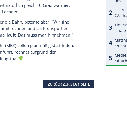
nzeigen lassen und auch wieder deaktivieren.
halte angezeigt werden. Damit können personenbezogene
r dazu in unseren Datenschutzhinweisen.
o schürt der
Vorfall
Sorgen bei den Athletinnen
 Neubau befindliche Bahn in
Italien
nicht pünktlich
026) fertig wird, wurde der
Eiskanal
in
Lake
Komitee (IOC) als Ausweichort bestimmt.
riegst, geschweige denn einen Weltcup", sagte
In der Vorwoche, als die Zweier-Wettkämpfe der
ngen waren, waren nach Aussage von Lochner
om
Königssee
an der Bahn gewesen. "Jetzt die
as Wetter ist natürlich gleich 10 Grad wärmer.
ht mehr", so Lochner.