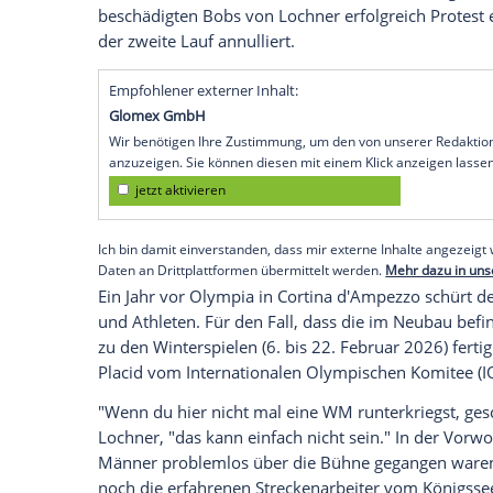
nicht sein, wenn wir hier auf einem Wel
deutsche Bob-Pilot am ZDF-Mikrofon in La
wir hier als Ausweichort für
Olympia
im 
Was war passiert? Nach einem regulären 
US-Bundesstaat
New York
am Freitag weit
verkorksten zweiten Lauf scheinbar weit z
Berchtesgadener bei schmelzendem Eis i
"die ganze hintere Kufe" ramponiert hatt
fahren darf, woraufhin das deutsche Te
beschädigten Bobs von Lochner erfolgre
der zweite Lauf annulliert.
Empfohlener externer Inhalt:
Glomex GmbH
Wir benötigen Ihre Zustimmung, um den von un