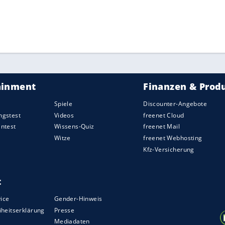
rte sich über die Bahn, betonte aber: "Wir sind
ss immer damit rechnen und als Profisportler
 alles optimal läuft. Das muss man hinnehmen."
b 13.00 Uhr (MEZ) sollen planmäßig stattfinden.
r Lochner anführt, rechnet aufgrund der
am
Entscheidungstag
.
ZURÜCK ZUR STARTS