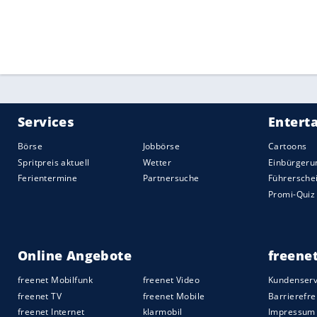
Auch
Dominator
Francesco Friedrich
ärge
natürlich eine Outdoor-Sportart. Man mu
immer damit ausgehen, dass nicht immer
Die WM-Läufe drei und vier am Samstag a
Friedrich, der das Feld 0,29 Sekunden vo
Wetterlotterie
aber nur mit einem Lauf 
Quelle:
2025 Sport-Informations-Dienst, Köln