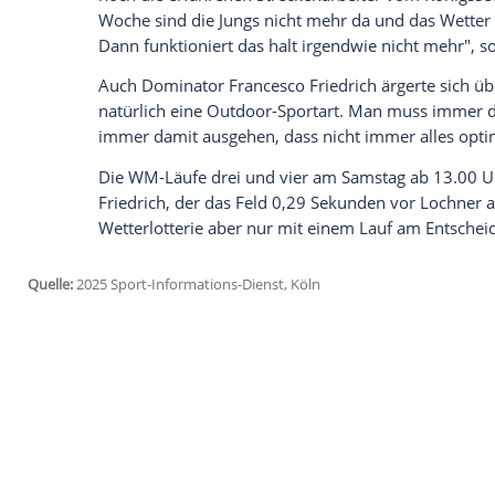
anzuzeigen. Sie können diesen mit einem Klick a
jetzt aktivieren
Ich bin damit einverstanden, dass mir externe In
Daten an Drittplattformen übermittelt werden.
Meh
Ein Jahr vor
Olympia
in Cortina d'Ampezz
und
Athleten
. Für den Fall, dass die im
zu den Winterspielen (6. bis 22.
Februar
2
Placid
vom Internationalen Olympischen 
"Wenn du hier nicht mal eine WM runterk
Lochner, "das kann einfach nicht sein." 
Männer problemlos über die Bühne gega
noch die erfahrenen Streckenarbeiter v
Woche sind die Jungs nicht mehr da und d
Dann funktioniert das halt irgendwie nic