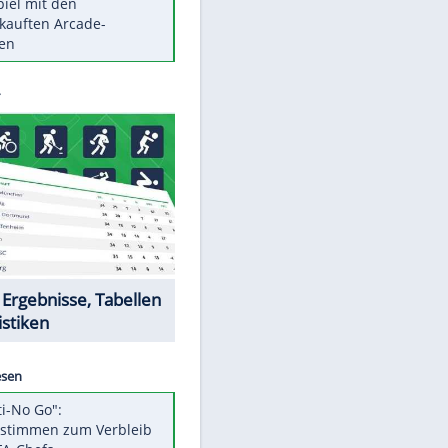
Die größten Mythen über
Medikamente
Berlins Matchwinner Grönning:
"Veränderte Perspektive"
Vorsicht: Diese 17 Dinge hassen
Katzen
Illegales Asphalt-Kartell muss
Mio-Strafe zahlen
Memo-Spiel mit den
meistverkauften Arcade-
Maschinen
Datencenter