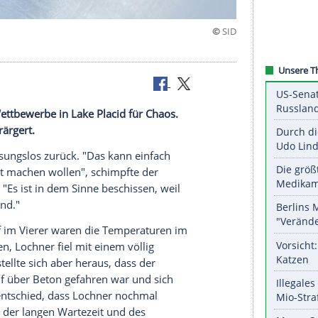
haos
er Vierer-Wettbewerbe in Lake Placid für Chaos.
er sind verärgert.
Lochner
fassungslos zurück. "Das kann einfach