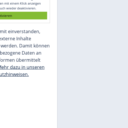
Glomex GmbH
Wir benötigen Ihre Zustimmung, um den
von unserer Redaktion eingebundenen
Inhalt von Glomex GmbH anzuzeigen. Sie
können diesen mit einem Klick anzeigen
lassen und auch wieder deaktivieren.
jetzt aktivieren
Ich bin damit einverstanden,
dass mir externe Inhalte
angezeigt werden. Damit können
personenbezogene Daten an
Drittplattformen übermittelt
werden.
Mehr dazu in unseren
Datenschutzhinweisen.