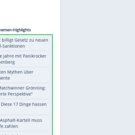
©
SID
Unsere Themen-Highlights
US-Senat billigt Gesetz zu neuen
Russland-Sanktionen
Durch die Jahre mit Panikrocker
Udo Lindenberg