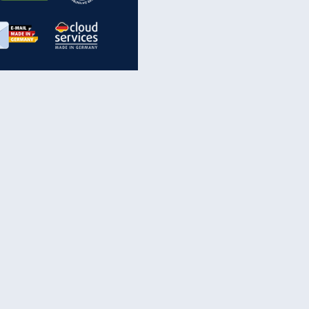
inanzen & Produkte
iscounter-Angebote
Online-Sicherheit
reenet Cloud
Ratenkredit
reenet Mail
Brutto-Netto-Rechner
reenet Webhosting
Rentenrechner
fz-Versicherung
TV-Vergleich