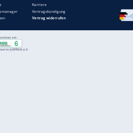
Entertainment
F
Cartoons
Spiele
D
Einbürgerungstest
Videos
f
Führerscheintest
Wissens-Quiz
f
Promi-Quiz
Witze
f
K
freenet