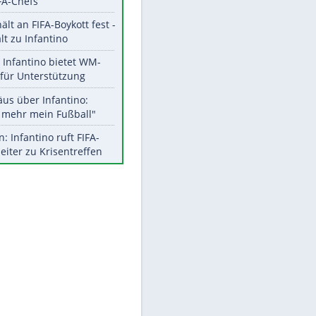
Aktuelle Ergebnisse, Tabellen
und Statistiken
Meistgelesen
"Infanti-No Go":
Pressestimmen zum Verbleib
des FIFA-Chefs
UEFA hält an FIFA-Boykott fest -
CAF hält zu Infantino