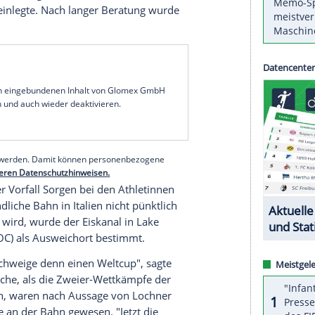
tniveau Sport machen wollen", schimpfte der
ke Placid: "Es ist in dem Sinne beschissen, weil
Gespräch sind."
ersten Lauf im Vierer waren die
Temperaturen
im
er gestiegen, Lochner fiel mit einem völlig
urück. Es stellte sich aber heraus, dass der
n Kurve fünf über
Beton
gefahren war und sich
e. Die
Jury
entschied, dass Lochner nochmal
am aufgrund der langen
Wartezeit
und des
ich
Protest
einlegte. Nach langer Beratung wurde
serer Redaktion eingebundenen Inhalt von Glomex GmbH