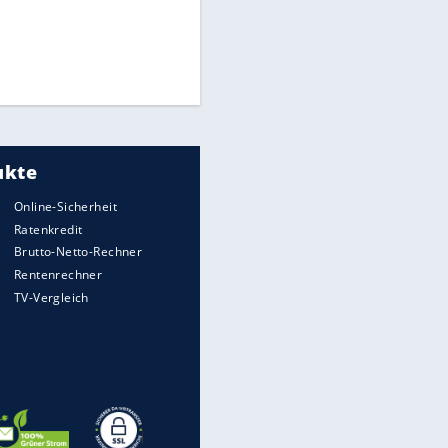
Times: Infantino bietet WM-
Finale für Unterstützung
Matthäus über Infantino:
"Nicht mehr mein Fußball"
Medien: Infantino ruft FIFA-
Mitarbeiter zu Krisentreffen
EITE