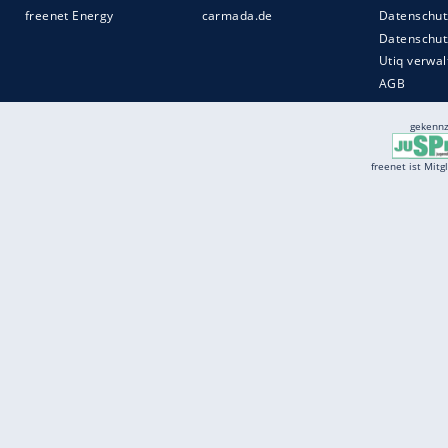
Services
Börse
Jobbörse
Spritpreis aktuell
Wetter
Ferientermine
Partnersuche
Online Angebote