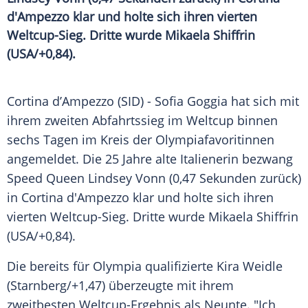
d'Ampezzo klar und holte sich ihren vierten
Weltcup-Sieg. Dritte wurde Mikaela Shiffrin
(USA/+0,84).
Cortina d’Ampezzo (SID) - Sofia Goggia hat sich mit
ihrem zweiten
Abfahrtssieg
im
Weltcup
binnen
sechs Tagen im Kreis der Olympiafavoritinnen
angemeldet. Die 25 Jahre alte Italienerin bezwang
Speed Queen
Lindsey Vonn
(0,47 Sekunden zurück)
in
Cortina d'Ampezzo
klar und holte sich ihren
vierten Weltcup-Sieg. Dritte wurde
Mikaela Shiffrin
(
USA
/+0,84).
Die bereits für
Olympia
qualifizierte
Kira Weidle
(
Starnberg
/+1,47) überzeugte mit ihrem
zweitbesten Weltcup-Ergebnis als Neunte. "Ich