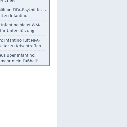
Aktuelle Ergebnisse, Tabellen
und Statistiken
Meistgelesen
"Infanti-No Go":
Pressestimmen zum Verbleib
des FIFA-Chefs
UEFA hält an FIFA-Boykott fest -
CAF hält zu Infantino