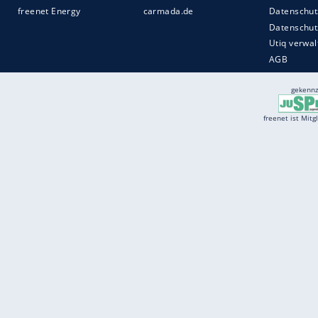
Services
Börse
Jobbörse
Spritpreis aktuell
Wetter
Ferientermine
Partnersuche
Online Angebote