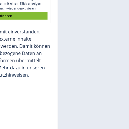
Glomex GmbH
Wir benötigen Ihre Zustimmung, um den
von unserer Redaktion eingebundenen
Inhalt von Glomex GmbH anzuzeigen. Sie
können diesen mit einem Klick anzeigen
lassen und auch wieder deaktivieren.
jetzt aktivieren
Ich bin damit einverstanden,
dass mir externe Inhalte
angezeigt werden. Damit können
personenbezogene Daten an
Drittplattformen übermittelt
werden.
Mehr dazu in unseren
Datenschutzhinweisen.