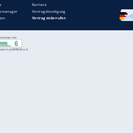
Entertainment
F
Cartoons
Spiele
D
Einbürgerungstest
Videos
f
Führerscheintest
Wissens-Quiz
f
Promi-Quiz
Witze
f
K
freenet