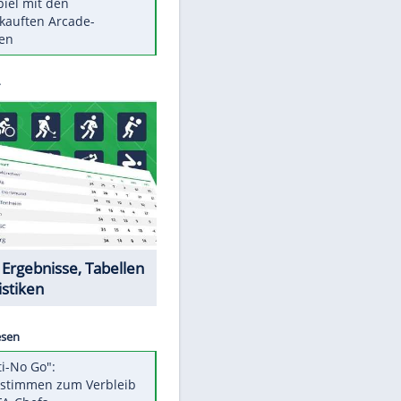
Die größten Mythen über
Medikamente
Berlins Matchwinner Grönning:
"Veränderte Perspektive"
Vorsicht: Diese 17 Dinge hassen
Katzen
Illegales Asphalt-Kartell muss
Mio-Strafe zahlen
Memo-Spiel mit den
meistverkauften Arcade-
EITE
Maschinen
Datencenter