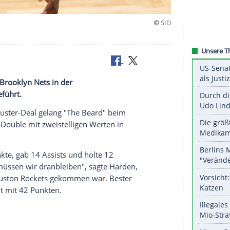
r die Nets
ich bei den
Brooklyn Nets
in der
kulär eingeführt.
 dem Blockbuster-Deal gelang "The Beard" beim