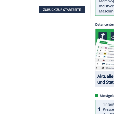
 ein Triple Double mit zweistelligen Werten in
ntag 32 Punkte, gab 14 Assists und holte 12
t an. Jetzt müssen wir dranbleiben", sagte
Harden
,
 von den Houston Rockets gekommen war. Bester
Kevin Durant mit 42 Punkten.
ZURÜCK ZUR STARTS