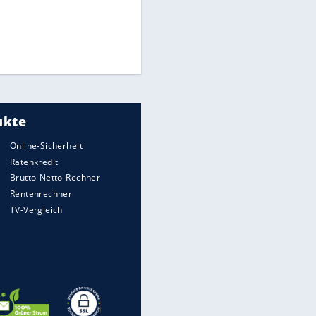
Times: Infantino bietet WM-
Finale für Unterstützung
Medien: Infantino ruft FIFA-
Mitarbeiter zu Krisentreffen
Matthäus über Infantino:
"Nicht mehr mein Fußball"