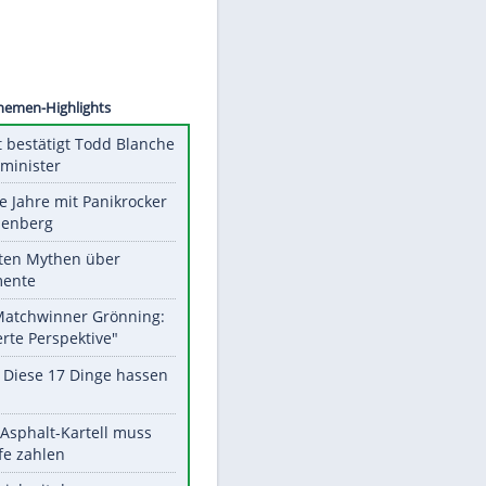
©
SID
Unsere Themen-Highlights
US-Senat bestätigt Todd Blanche
als Justizminister
Durch die Jahre mit Panikrocker
Udo Lindenberg