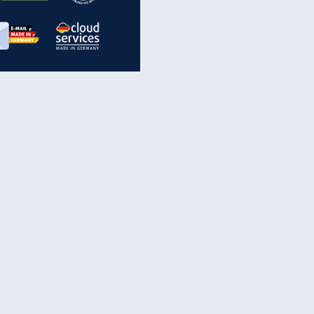
inanzen & Produkte
iscounter-Angebote
Online-Sicherheit
reenet Cloud
Ratenkredit
reenet Mail
Brutto-Netto-Rechner
reenet Webhosting
Rentenrechner
fz-Versicherung
TV-Vergleich