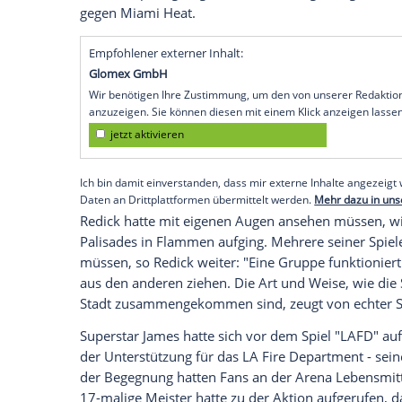
kämpfende
Feuerwehr
blieb aber aus: M
der Clippers ist der
Profisport
nach
Los A
Basketball-Teams in der
NBA
waren abe
Waldbrände
, die die Stadt in Atem halte
pausieren oder ins Exil ausweichen müss
"Sport ist eine Möglichkeit, dem Alltag z
Sport uns allen heute Abend Freude berei
Verbindung zur Stadt Los Angeles", hatte
Antonio Spurs
gesagt. Immerhin: Zeitgle
gegen
Miami Heat
.
Empfohlener externer Inhalt:
Glomex GmbH
Wir benötigen Ihre Zustimmung, um den von un
anzuzeigen. Sie können diesen mit einem Klick a