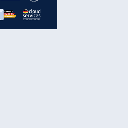
inanzen & Produkte
iscounter-Angebote
Online-Sicherheit
reenet Cloud
Ratenkredit
reenet Mail
Brutto-Netto-Rechner
reenet Webhosting
Rentenrechner
fz-Versicherung
TV-Vergleich