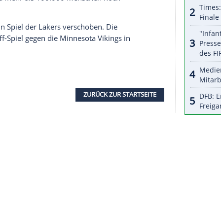
halte angezeigt werden. Damit können personenbezogene
r dazu in unseren Datenschutzhinweisen.
 müssen, wie sein Haus im
Stadtteil
Pacific
iner Spieler hätten ihre Häuser verlassen
unktioniert am besten, wenn die Einzelnen Kraft
e, wie die Spieler, das Personal und die ganze
n echter Stärke."
 "LAFD" auf die
Schuhe
geschrieben, als Zeichen
ment - seine 18 Punkte reichten aber nicht. Vor
a
Lebensmittel
und andere Güter gespendet. Der
ufgerufen, da mehr als 100.000
Menschen
noch
n können.
ippers und ein Spiel der Lakers verschoben. Die