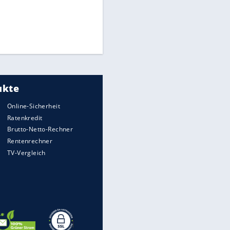
"Infanti-No Go":
Pressestimmen zum Verbleib
des FIFA-Chefs
Medien: Infantino ruft FIFA-
Mitarbeiter zu Krisentreffen
EITE
DFB: Ermittlungen im "Fall
Freigang" dauern noch an