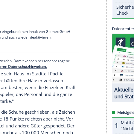
it einer Niederlage für die Lakers und einem
Sieg
ngeles
zurückgekehrt. Die
Ergebnisse
der
r
Nebensache
angesichts der anhaltenden
n. Zahlreiche Sportteams aus LA hatten zuletzt
en.
u entfliehen und
Spaß
zu haben. Ich hoffe, dass der
tet. Die Lakers haben eine sehr starke
 Trainer JJ Redick vor dem 102:126 gegen die
San
ich gewannen die benachbarten Clippers 109:98
serer Redaktion eingebundenen Inhalt von Glomex GmbH
nzeigen lassen und auch wieder deaktivieren.