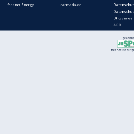
Services
Börse
Jobbörse
Spritpreis aktuell
Wetter
Ferientermine
Partnersuche
Online Angebote