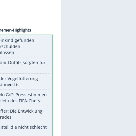
©
SID
Unsere Themen-Highlights
Totes Kleinkind gefunden -
Fremdverschulden
ausgeschlossen
Diese Promi-Outfits sorgten für