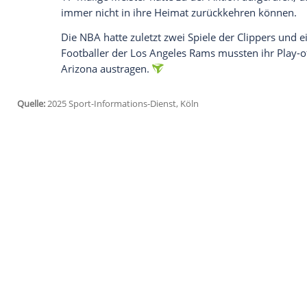
jetzt aktivieren
Ich bin damit einverstanden, dass mir externe In
Daten an Drittplattformen übermittelt werden.
Meh
Redick hatte mit eigenen Augen ansehen
Palisades
in Flammen aufging. Mehrere se
müssen, so Redick weiter: "Eine Gruppe f
aus den anderen ziehen. Die Art und Weis
Stadt zusammengekommen sind, zeugt vo
Superstar James hatte sich vor dem Spiel
der Unterstützung für das LA Fire Depart
der Begegnung hatten Fans an der Aren
17-malige Meister hatte zu der Aktion a
immer nicht in ihre Heimat zurückkehre
Die
NBA
hatte zuletzt zwei Spiele der Cl