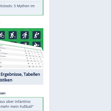
Aufruhr!
Was bei der Vogelfütterung
wirklich sinnvoll ist
"Infanti-No Go": Pressestimmen
zum Verbleib des FIFA-Chefs
Im Zeitraffer: Die Entwicklung
des Lenkrades
Lebensmittel, die nicht schlecht
werden
Sicherheitstools: 5 Mythen im
Check
Datencenter