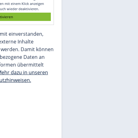
Glomex GmbH
Wir benötigen Ihre Zustimmung, um den
von unserer Redaktion eingebundenen
Inhalt von Glomex GmbH anzuzeigen. Sie
können diesen mit einem Klick anzeigen
lassen und auch wieder deaktivieren.
jetzt aktivieren
Ich bin damit einverstanden,
dass mir externe Inhalte
angezeigt werden. Damit können
personenbezogene Daten an
Drittplattformen übermittelt
werden.
Mehr dazu in unseren
Datenschutzhinweisen.