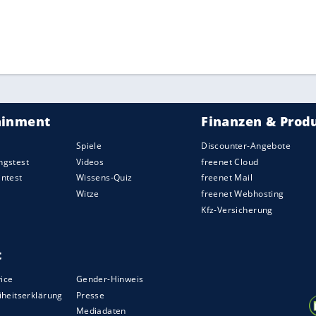
ihr Play-off-Spiel gegen die
Minnesota Vikings
in
ZURÜCK ZUR STARTS