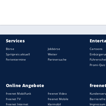
Footballer
der
Los Angeles Rams
mussten 
Arizona austragen.
Quelle:
2025 Sport-Informations-Dienst, Köln