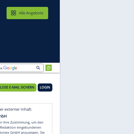
MAIL & CLOUD
Alle Angebote
KOSTENLOSE E-MAIL SICHERN
LOGIN
Video
Empfohlener externer Inhalt: