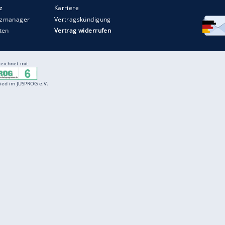
Entertainment
F
Cartoons
Spiele
D
Einbürgerungstest
Videos
f
Führerscheintest
Wissens-Quiz
f
Promi-Quiz
Witze
f
K
freenet