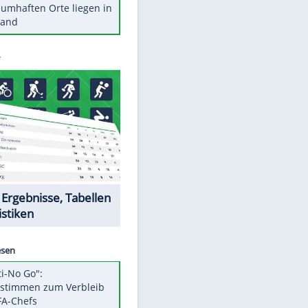
Stars heute
Diese Autos haben uns verlassen
Reese entschuldigt sich bei Fans:
"Tut mir aufrichtig leid"
Mit diesen Tricks wird der Grill
ruckzuck sauber
So nutzt man alte Smartphones
sinnvoll
Diese traumhaften Orte liegen in
Deutschland
Datencenter