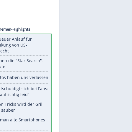
©
SID
Unsere Themen-Highlights
Trump: Neuer Anlauf für
Beschränkung von US-
Geburtsrecht
Das machen die "Star Search"-