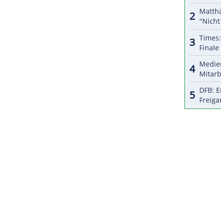
e Option finden können, damit ich da irgendwie
 für mich extrem wichtig."
die deutsche Mannschaft im Vorjahr nur 18.
kunft müssten "alle Leute, die beteiligt waren,
ZURÜCK ZUR STARTS