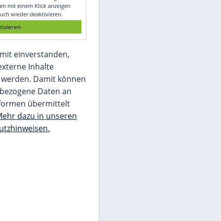
Glomex GmbH
Wir benötigen Ihre Zustimmung, um den
von unserer Redaktion eingebundenen
Inhalt von Glomex GmbH anzuzeigen. Sie
können diesen mit einem Klick anzeigen
lassen und auch wieder deaktivieren.
jetzt aktivieren
Ich bin damit einverstanden,
dass mir externe Inhalte
angezeigt werden. Damit können
personenbezogene Daten an
Drittplattformen übermittelt
werden.
Mehr dazu in unseren
Datenschutzhinweisen.