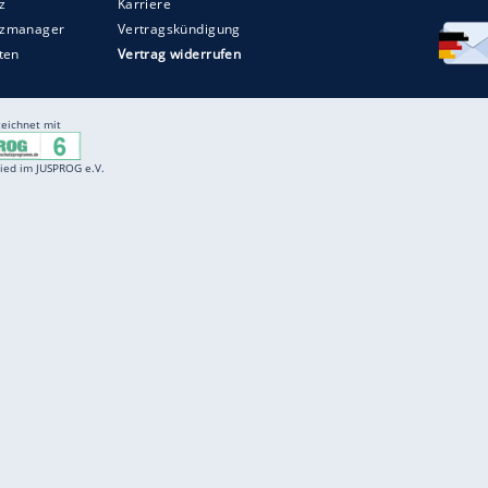
Entertainment
F
Cartoons
Spiele
D
Einbürgerungstest
Videos
f
Führerscheintest
Wissens-Quiz
f
Promi-Quiz
Witze
f
K
freenet