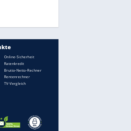
Times: Infantino bietet WM-
Finale für Unterstützung
Medien: Infantino ruft FIFA-
Mitarbeiter zu Krisentreffen
DFB: Ermittlungen im "Fall
Freigang" dauern noch an