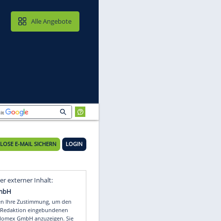
MAIL & CLOUD
Alle Angebote
KOSTENLOSE E-MAIL SICHERN
LOGIN
t
Video
Empfohlener externer Inhalt: