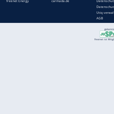
Services
Börse
Jobbörse
Spritpreis aktuell
Wetter
Ferientermine
Partnersuche
Online Angebote