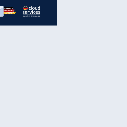
inanzen & Produkte
iscounter-Angebote
Online-Sicherheit
reenet Cloud
Ratenkredit
reenet Mail
Brutto-Netto-Rechner
reenet Webhosting
Rentenrechner
fz-Versicherung
TV-Vergleich