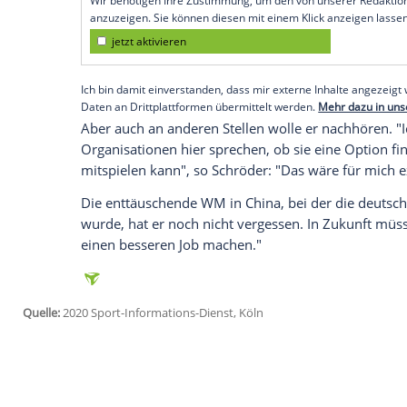
Köln
(SID) - "Ich hoffe, dass sich da irge
Los Angeles Lakers
im DBB-Podcast Basel
Kommt
Schröder
mit dem Meister in den 
erwartet weit, wäre eine Teilnahme am T
derzeitigem Stand nicht möglich. "Ich we
Präsident der NBPA (NBA-Spielergewerksch
Empfohlener externer Inhalt:
Glomex GmbH
Wir benötigen Ihre Zustimmung, um den von un
anzuzeigen. Sie können diesen mit einem Klick a
jetzt aktivieren
Ich bin damit einverstanden, dass mir externe In
Daten an Drittplattformen übermittelt werden.
Meh
Aber auch an anderen Stellen wolle er n