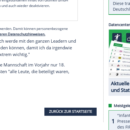
ndwie eine Regel findet", sagte der Neuzugang der
ine zu Baseline.
Play-offs der nordamerikanischen Profiliga wie
urnier in
Split
/
Kroatien
(29. Juni bis 04. Juli) nach
rde natürlich mit
Chris Paul
sprechen, der
aft, d. Red.) ist", sagte
Schröder
.
serer Redaktion eingebundenen Inhalt von Glomex GmbH
nzeigen lassen und auch wieder deaktivieren.
halte angezeigt werden. Damit können personenbezogene
r dazu in unseren Datenschutzhinweisen.
achhören. "Ich werde mit den ganzen Leadern und