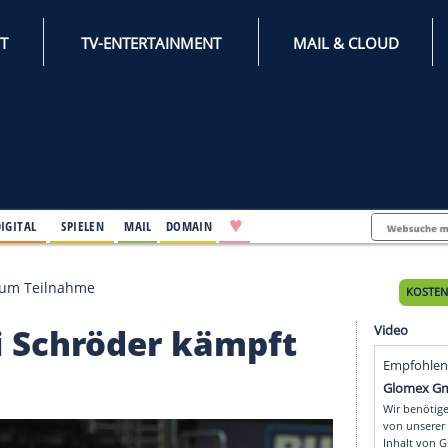
INTERNET
TV-ENTERTAINMENT
♥
IFESTYLE
DIGITAL
SPIELEN
MAIL
DOMAIN
öder kämpft um Teilnahme
Profi Schröder kämpf