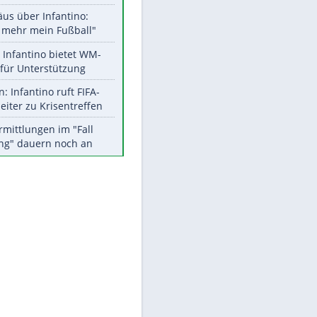
Aktuelle Ergebnisse, Tabellen
und Statistiken
Meistgelesen
EITE
"Infanti-No Go":
Pressestimmen zum Verbleib
des FIFA-Chefs
Matthäus über Infantino:
"Nicht mehr mein Fußball"