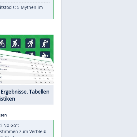
Aufruhr!
Was bei der Vogelfütterung
wirklich sinnvoll ist
"Infanti-No Go": Pressestimmen
zum Verbleib des FIFA-Chefs
Im Zeitraffer: Die Entwicklung
des Lenkrades
Lebensmittel, die nicht schlecht
werden
Sicherheitstools: 5 Mythen im
Check
Datencenter