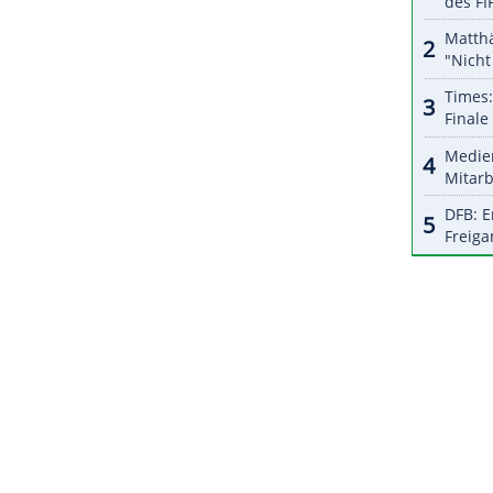
halte angezeigt werden. Damit können personenbezogene
r dazu in unseren Datenschutzhinweisen.
ftrainer. Sein älterer Bruder Matt (46) ist seit
ZURÜCK ZUR STARTS