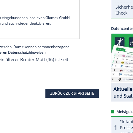
coach, haben Mike LaFleur als Nachfolger von
rige LaFleur, bisher Offensive Coordinator der Los
ertrag. Das gab die Franchise am Sonntag bekannt.
rainersuche, nur Las Vegas hat noch keinen
avorit ist laut Medienberichten Klint Kubiak,
wks, die am 8. Februar im Super Bowl LX (60)
 Erst danach dürfte die Personalie entschieden
serer Redaktion eingebundenen Inhalt von Glomex GmbH
nzeigen lassen und auch wieder deaktivieren.