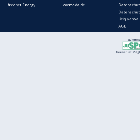
Services
Börse
Jobbörse
Spritpreis aktuell
Wetter
Ferientermine
Partnersuche
Online Angebote