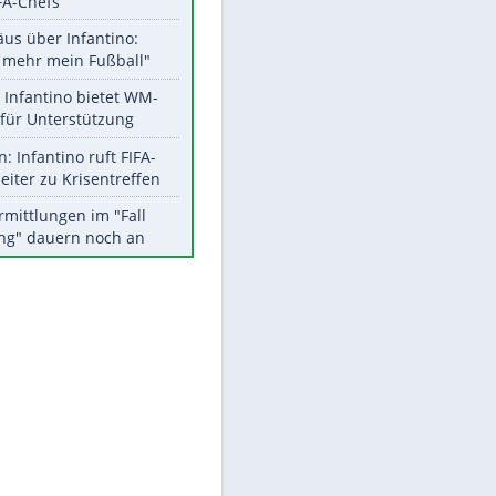
Aktuelle Ergebnisse, Tabellen
EITE
und Statistiken
Meistgelesen
"Infanti-No Go":
Pressestimmen zum Verbleib
des FIFA-Chefs
Matthäus über Infantino:
"Nicht mehr mein Fußball"