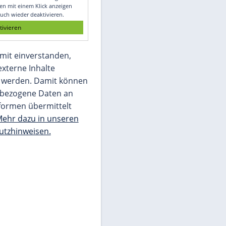
Glomex GmbH
Wir benötigen Ihre Zustimmung, um den
von unserer Redaktion eingebundenen
Inhalt von Glomex GmbH anzuzeigen. Sie
können diesen mit einem Klick anzeigen
lassen und auch wieder deaktivieren.
jetzt aktivieren
Ich bin damit einverstanden,
dass mir externe Inhalte
angezeigt werden. Damit können
personenbezogene Daten an
Drittplattformen übermittelt
werden.
Mehr dazu in unseren
Datenschutzhinweisen.