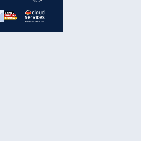
inanzen & Produkte
iscounter-Angebote
Online-Sicherheit
reenet Cloud
Ratenkredit
reenet Mail
Brutto-Netto-Rechner
reenet Webhosting
Rentenrechner
fz-Versicherung
TV-Vergleich