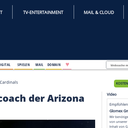
INTERNET
TV-ENTERTAINMENT
♥
IFESTYLE
DIGITAL
SPIELEN
MAIL
DOMAIN
er Arizona Cardinals
Headcoach der Arizon