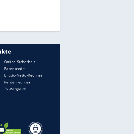
Times: Infantino bietet WM-
Finale für Unterstützung
Medien: Infantino ruft FIFA-
Mitarbeiter zu Krisentreffen
DFB: Ermittlungen im "Fall
Freigang" dauern noch an