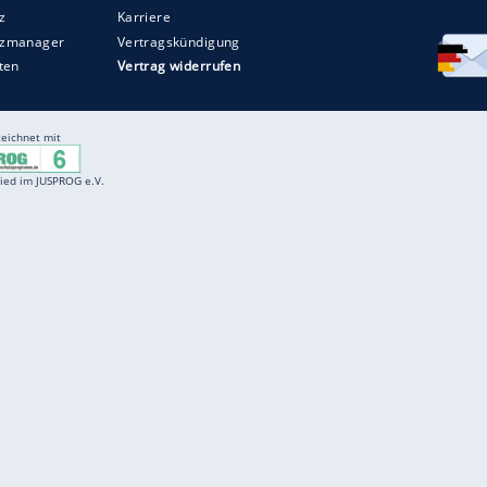
Entertainment
F
Cartoons
Spiele
D
Einbürgerungstest
Videos
f
Führerscheintest
Wissens-Quiz
f
Promi-Quiz
Witze
f
K
freenet