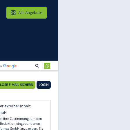
MAIL & CLOUD
Alle Angebote
KOSTENLOSE E-MAIL SICHERN
LOGIN
a
Video
Empfohlener externer Inhalt: