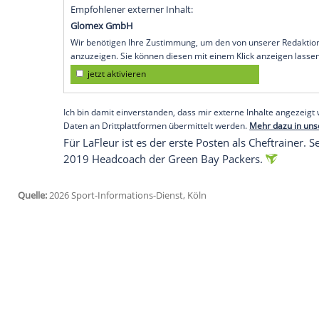
noch zwei verbliebenen Teams ohne Head
Jonathan Gannon verpflichtet. Der 38-jäh
Angeles Rams, erhielt einen Fünfjahresv
Zwischenzeitlich waren zehn Klubs auf T
Nachfolger für Pete Carroll präsentiert. F
Offensive Coordinator der Seattle Seaha
gegen die New England Patriots antreten.
und kommuniziert werden.
Empfohlener externer Inhalt:
Glomex GmbH
Wir benötigen Ihre Zustimmung, um den von un
anzuzeigen. Sie können diesen mit einem Klick a
jetzt aktivieren