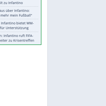
Aktuelle Ergebnisse, Tabellen
und Statistiken
Meistgelesen
"Infanti-No Go":
Pressestimmen zum Verbleib
des FIFA-Chefs
UEFA hält an FIFA-Boykott fest -
CAF hält zu Infantino
Matthäus über Infantino:
"Nicht mehr mein Fußball"