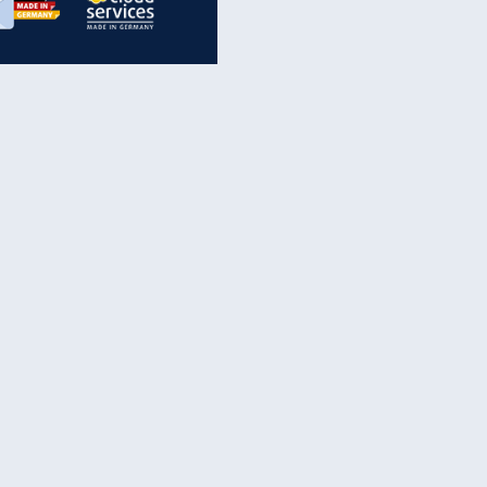
inanzen & Produkte
iscounter-Angebote
Online-Sicherheit
reenet Cloud
Ratenkredit
reenet Mail
Brutto-Netto-Rechner
reenet Webhosting
Rentenrechner
fz-Versicherung
TV-Vergleich