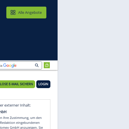
MAIL & CLOUD
Alle Angebote
KOSTENLOSE E-MAIL SICHERN
LOGIN
Video
Empfohlener externer Inhalt: