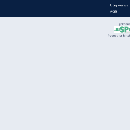
Services
Börse
Jobbörse
Spritpreis aktuell
Wetter
Ferientermine
Partnersuche
Online Angebote
freenet Mobilfunk
freenet Video