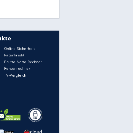
Times: Infantino bietet WM-
Finale für Unterstützung
Medien: Infantino ruft FIFA-
Mitarbeiter zu Krisentreffen