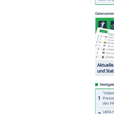
kten Vorsprung war es der fünfthöchste
Sieg
der
eine Niederlage hinnehmen. Der
Weltmeister
ton Celtics
mit 86:103 (49:48), zeigte aber eine
.
ZURÜCK ZUR STARTS