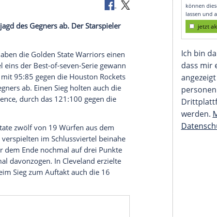
päte Aufholjagd des Gegners ab. Der Starspieler
hen Curry
haben die
Golden State Warriors
einen
egt. In Spiel eins der Best-of-seven-Serie gewann
 zu Montag mit 95:85 gegen die
Houston Rockets
jagd
des Gegners ab. Einen
Sieg
holten auch die
tern Conference
, durch das 121:100 gegen die
ür Golden State zwölf von 19 Würfen aus dem
e Warriors verspielten im Schlussviertel beinahe