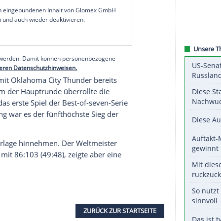
men kurz vor dem Ende nochmal auf drei Punkte
 noch einmal davonzogen. In
Cleveland
erzielte
end waren beim
Sieg
zum
Auftakt
auch die 16
serer Redaktion eingebundenen Inhalt von Glomex GmbH
nzeigen lassen und auch wieder deaktivieren.
halte angezeigt werden. Damit können personenbezogene
r dazu in unseren Datenschutzhinweisen.
nstein
war mit
Oklahoma City Thunder
bereits
s beste Team der Hauptrunde überrollte die
ntschied das erste Spiel der Best-of-seven-Serie