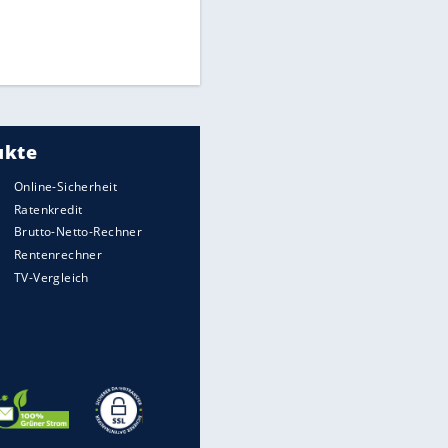
Medien: Infantino ruft FIFA-
Mitarbeiter zu Krisentreffen
Die spektakulärsten Handball-
Bilder
DFB: Ermittlungen im "Fall
Freigang" dauern noch an