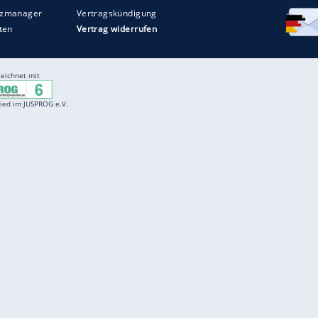
Entertainment
F
Cartoons
Spiele
D
Einbürgerungstest
Videos
f
Führerscheintest
Wissens-Quiz
f
Promi-Quiz
Witze
f
K
freenet