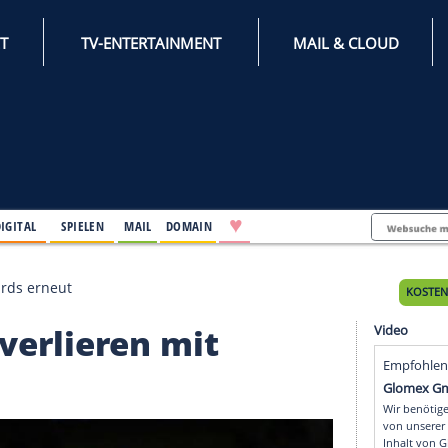
INTERNET
TV-ENTERTAINMENT
♥
IFESTYLE
DIGITAL
SPIELEN
MAIL
DOMAIN
en mit Wizards erneut
nga verlieren mit