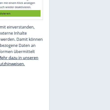
Glomex GmbH
Wir benötigen Ihre Zustimmung, um den
von unserer Redaktion eingebundenen
Inhalt von Glomex GmbH anzuzeigen. Sie
können diesen mit einem Klick anzeigen
lassen und auch wieder deaktivieren.
jetzt aktivieren
Ich bin damit einverstanden,
dass mir externe Inhalte
angezeigt werden. Damit können
personenbezogene Daten an
Drittplattformen übermittelt
werden.
Mehr dazu in unseren
Datenschutzhinweisen.