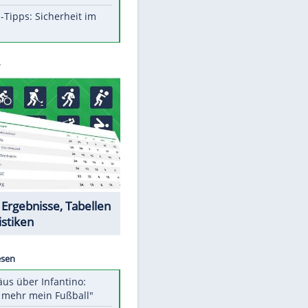
Aufruhr!
Was bei der Vogelfütterung
wirklich sinnvoll ist
Die schlimmsten Bad Boys der
Sportwelt
Im Zeitraffer: Die Entwicklung
des Lenkrades
So sollte man Ohren auf keinen
Fall reinigen
Experten-Tipps: Sicherheit im
Internet
Datencenter