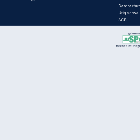
Services
Börse
Jobbörse
Spritpreis aktuell
Wetter
Ferientermine
Partnersuche
Online Angebote