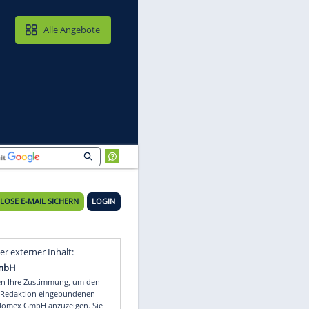
MAIL & CLOUD
Alle Angebote
KOSTENLOSE E-MAIL SICHERN
LOGIN
Video
Empfohlener externer Inhalt: