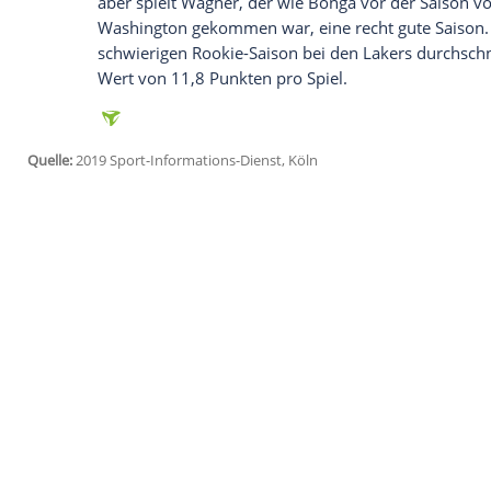
Charlotte (SID) - Die Basketball-Nationals
den
Washington Wizards
ihr drittes Spie
nacheinander verloren. Bei den
Charlott
107:114. Die Wizards sind damit Zwölft
die Play-off-Ränge. Während
Bonga
nur e
Wagner
neun Zähler und sechs Rebounds
Noch am Tag zuvor war
Wagner
von sei
worden. "Er war mit dem Kopf nicht bei 
Niederlage gegen die
Los Angeles Clippe
aber spielt
Wagner
, der wie
Bonga
vor de
Washington gekommen war, eine recht gut
schwierigen Rookie-Saison bei den
Laker
Wert von 11,8 Punkten pro Spiel.