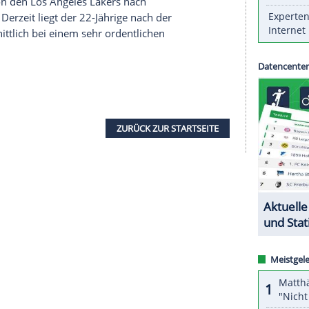
pieler
Moritz Wagner
und
Isaac Bonga
haben mit
l in der nordamerikanischen Profiliga
NBA
e Hornets
unterlagen die Hauptstädter mit
er im Osten und haben deutlichen Rückstand auf
in Rebound und ein Assist gelangen, konnte
 beisteuern.
nem Trainer
Scott Brooks
persönlich kritisiert
der Sache", hatte der Coach nach der 119:135-
rs
über den gebürtigen Berliner gesagt. Insgesamt
r Saison von den
Los Angeles Lakers
nach
e Saison. Derzeit liegt der 22-Jährige nach der
s
durchschnittlich bei einem sehr ordentlichen