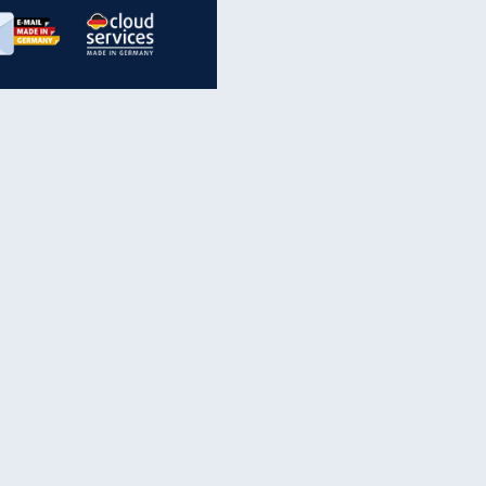
inanzen & Produkte
iscounter-Angebote
Online-Sicherheit
reenet Cloud
Ratenkredit
reenet Mail
Brutto-Netto-Rechner
reenet Webhosting
Rentenrechner
fz-Versicherung
TV-Vergleich