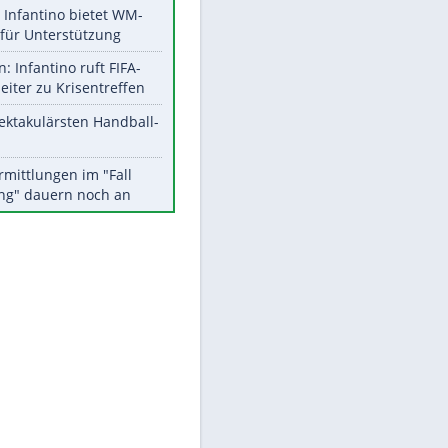
EITE
Aktuelle Ergebnisse, Tabellen
und Statistiken
Meistgelesen
Matthäus über Infantino:
"Nicht mehr mein Fußball"
Times: Infantino bietet WM-
Finale für Unterstützung