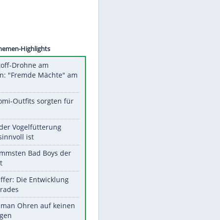
©
SID
Unsere Themen-Highlights
Sprengstoff-Drohne am
Flughafen: "Fremde Mächte" am
Werk?
Diese Promi-Outfits sorgten für