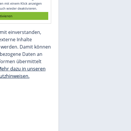
Glomex GmbH
Wir benötigen Ihre Zustimmung, um den
von unserer Redaktion eingebundenen
Inhalt von Glomex GmbH anzuzeigen. Sie
können diesen mit einem Klick anzeigen
lassen und auch wieder deaktivieren.
jetzt aktivieren
Ich bin damit einverstanden,
dass mir externe Inhalte
angezeigt werden. Damit können
personenbezogene Daten an
Drittplattformen übermittelt
werden.
Mehr dazu in unseren
Datenschutzhinweisen.