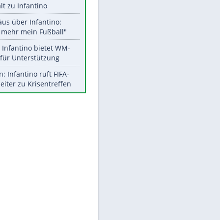
Aktuelle Ergebnisse, Tabellen
und Statistiken
Meistgelesen
"Infanti-No Go":
Pressestimmen zum Verbleib
des FIFA-Chefs
UEFA hält an FIFA-Boykott fest -
CAF hält zu Infantino
Matthäus über Infantino:
"Nicht mehr mein Fußball"