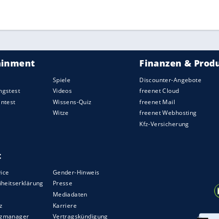
 ohne Daniel Theis zu einem 132:126 bei den
124:101 seiner Toronto Raptors gegen die
 ran, in denen ihm zwei Punkte und zwei
ZURÜCK ZUR STARTS