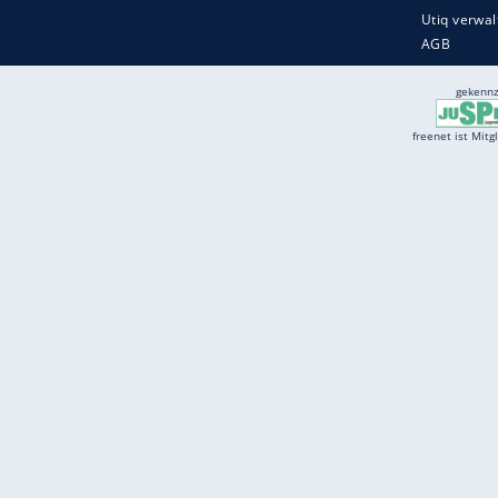
Services
Börse
Jobbörse
Spritpreis aktuell
Wetter
Ferientermine
Partnersuche
Online Angebote
freenet Mobilfunk
freenet Video