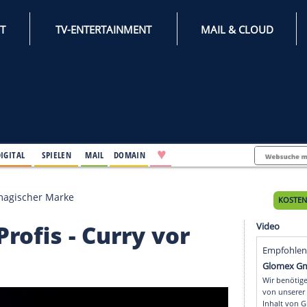
INTERNET
TV-ENTERTAINMENT
♥
IFESTYLE
DIGITAL
SPIELEN
MAIL
DOMAIN
- Curry vor magischer Marke
che Profis - Curry vor