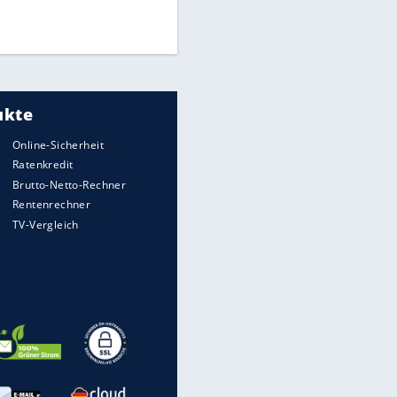
Times: Infantino bietet WM-
Finale für Unterstützung
Medien: Infantino ruft FIFA-
Mitarbeiter zu Krisentreffen
EITE