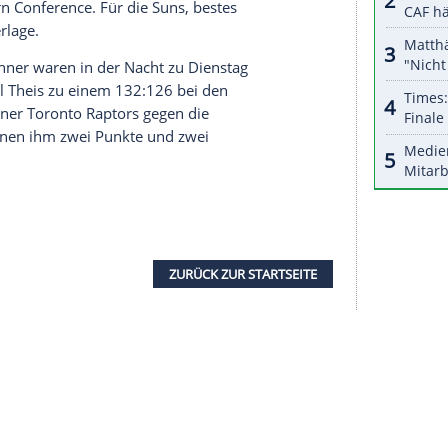
halte angezeigt werden. Damit können personenbezogene
r dazu in unseren Datenschutzhinweisen.
eltag beste Unterhaltung.
Schröder
kam beim
Titelverteidiger
Milwaukee Bucks
25 Minuten
 Rebounds, 2 Assists) zum 14. Saisonsieg des
20:96 seiner
Dallas Mavericks
gegen die
Charlotte
erzielte drei Zähler sowie acht Rebounds und
tein
beim 111:95-Erfolg seiner
Los Angeles
n 23 Minuten Spielzeit erzielte der Center zwölf
fünf Rebounds. Die Clippers kletterten mit ihrem
g der Western Conference. Für die Suns, bestes
aison-Niederlage.
usnahmekönner waren in der Nacht zu Dienstag