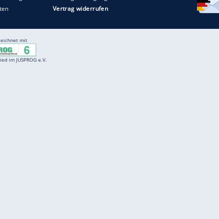
Entertainment
F
Cartoons
Spiele
D
Einbürgerungstest
Videos
f
Führerscheintest
Wissens-Quiz
f
Promi-Quiz
Witze
f
K
freenet
Kundenservice
Gender-Hinweis