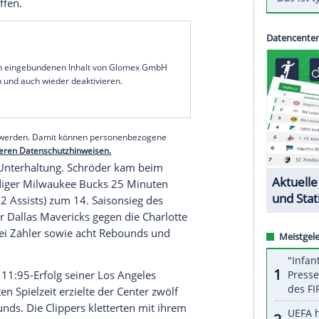
die deutschen Basketball-Asse um
Dennis Schröder
für
Stephen Curry
: Nach einer weiteren
Golden State Warriors
nur noch zwei verwandelte
der nordamerikanischen Profiliga
NBA
. Beim
urry
auf fünf erfolgreiche Dreier (insgesamt 26
 hinter
Ray Allens
magischer Marke von 2.973
le zu stehen. Es ist ziemlich surreal", sagte
önnte der Rekord fallen, wenn die Warriors im
k Knicks
treffen.
serer Redaktion eingebundenen Inhalt von Glomex GmbH
nzeigen lassen und auch wieder deaktivieren.