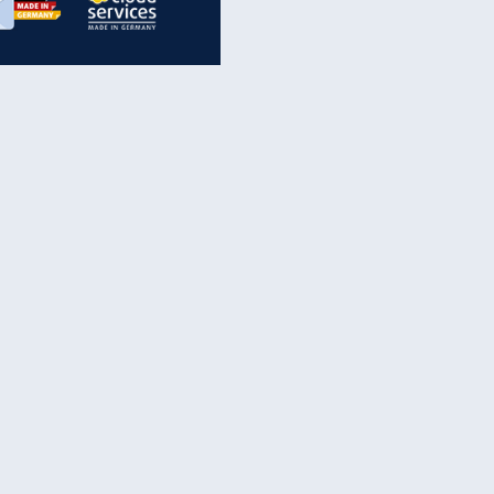
inanzen & Produkte
iscounter-Angebote
Online-Sicherheit
reenet Cloud
Ratenkredit
reenet Mail
Brutto-Netto-Rechner
reenet Webhosting
Rentenrechner
fz-Versicherung
TV-Vergleich