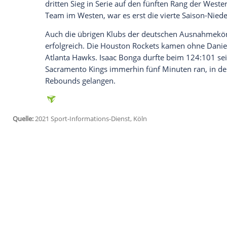
Ich bin damit einverstanden, dass mir externe In
Daten an Drittplattformen übermittelt werden.
Meh
Auch aus deutscher Sicht lieferte der Spi
117:103 seiner
Boston Celtics
gegen den 
zum Einsatz und trug sieben Punkte (je 2
Rekordmeisters bei.
Kleber
stand beim 1
Hornets
29 Minuten auf dem Parkett und 
drei Assists.
Eine tragende Rolle spielte
Isaiah Hartens
Clippers
gegen die Phoenix Suns. In seine
Punkte und kam auf sieben Assists sowie 
dritten Sieg in Serie auf den fünften Ran
Team im Westen, war es erst die vierte S
Auch die übrigen Klubs der deutschen A