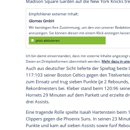
Hamburg
(SID) - Ausnahmslos Siege für 
und
Maximilian Kleber
, Beinahe-Rekord 
Glanzleistung
fehlen dem Superstar der
Drei-Punkte-Würfe für die Bestmarke in 
102:100 gegen die
Indiana Pacers
kam
C
Punkte), damit liegt er noch genau einen
verwandelten Distanzwürfen.
"Ich genieße den Moment, an der Türschwel
Curry
. Schon in der Nacht zu Mittwoch k
Madison Square Garden auf die
New Yor
Empfohlener externer Inhalt:
Glomex GmbH
Wir benötigen Ihre Zustimmung, um den von un
anzuzeigen. Sie können diesen mit einem Klick a
jetzt aktivieren