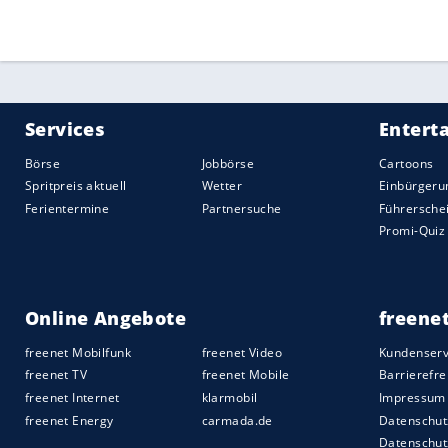
erfolgreich. Die Houston Rockets kamen
Atlanta Hawks. Isaac Bonga durfte beim 
Sacramento Kings immerhin fünf Minuten
Rebounds gelangen.
Quelle:
2021 Sport-Informations-Dienst, Köln