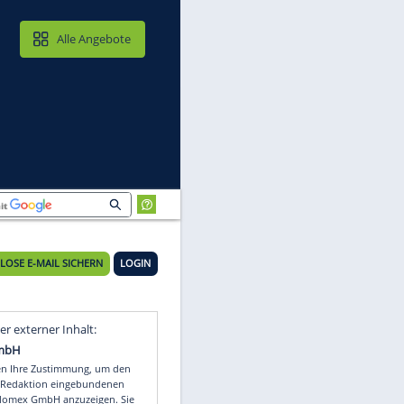
MAIL & CLOUD
Alle Angebote
KOSTENLOSE E-MAIL SICHERN
LOGIN
Video
Empfohlener externer Inhalt: