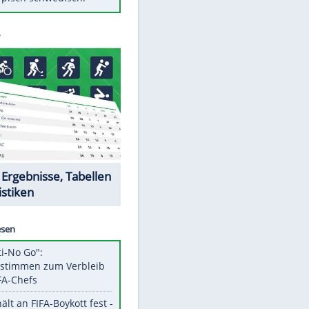
Diese Autos haben uns verlassen
Randale in Dresden: DFB-
Bundesgericht bestätigt Urteil
Mit diesen Tricks wird der Grill
ruckzuck sauber
So nutzt man alte Smartphones
sinnvoll
Das ist typisch schwedisch!
Datencenter