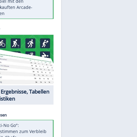
Die größten Mythen über
Medikamente
Auftakt-Misere gestoppt: Berlin
gewinnt in Bochum
Vorsicht: Diese 17 Dinge hassen
Katzen
Illegales Asphalt-Kartell muss
Mio-Strafe zahlen
Memo-Spiel mit den
meistverkauften Arcade-
Maschinen
Datencenter