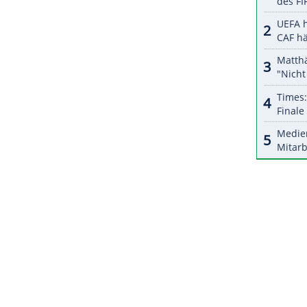
halte angezeigt werden. Damit können personenbezogene
r dazu in unseren Datenschutzhinweisen.
verloren die Los Angeles Lakers ohne ihren
 gegen die Houston Rockets. James Harden führte
sists zum Sieg.
ZURÜCK ZUR STARTS