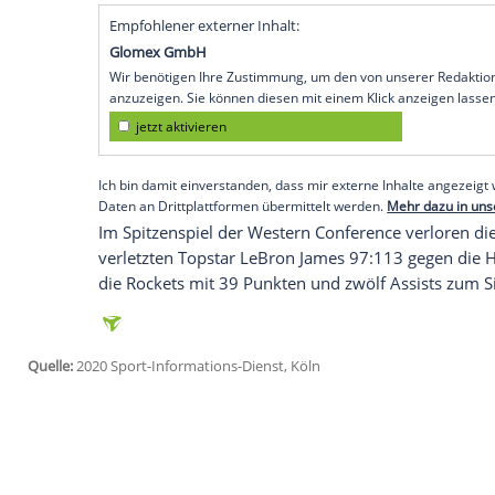
Köln
(SID) - Basketball-Nationalspieler
Ma
beim
Saisonfinale
der
Basketball-Profilig
unterlagen den
Los Angeles Clippers
im v
ansprechender Leistung 111:126.
Kleber
ist, erzielte in 27 Minuten Spielzeit zehn
Die
Milwaukee Bucks
festigten im Osten 
Miami Heat
ist dem Team um Superstar G
mehr zu nehmen. Der Grieche kam ebenso
Punkte.
Empfohlener externer Inhalt:
Glomex GmbH
Wir benötigen Ihre Zustimmung, um den von un
anzuzeigen. Sie können diesen mit einem Klick a
jetzt aktivieren