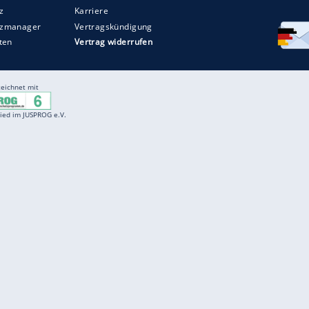
Entertainment
F
Cartoons
Spiele
D
Einbürgerungstest
Videos
f
Führerscheintest
Wissens-Quiz
f
Promi-Quiz
Witze
f
K
freenet