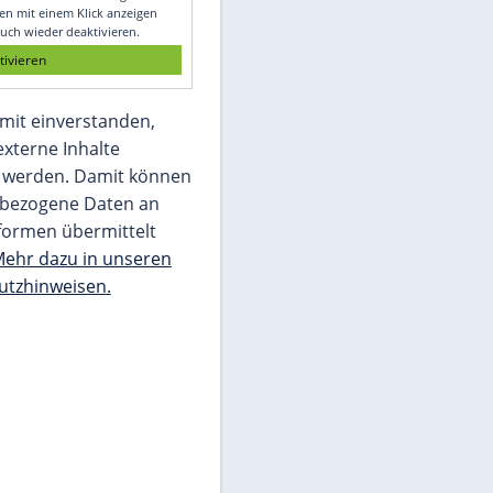
Glomex GmbH
Wir benötigen Ihre Zustimmung, um den
von unserer Redaktion eingebundenen
Inhalt von Glomex GmbH anzuzeigen. Sie
können diesen mit einem Klick anzeigen
lassen und auch wieder deaktivieren.
jetzt aktivieren
Ich bin damit einverstanden,
dass mir externe Inhalte
angezeigt werden. Damit können
personenbezogene Daten an
Drittplattformen übermittelt
werden.
Mehr dazu in unseren
Datenschutzhinweisen.