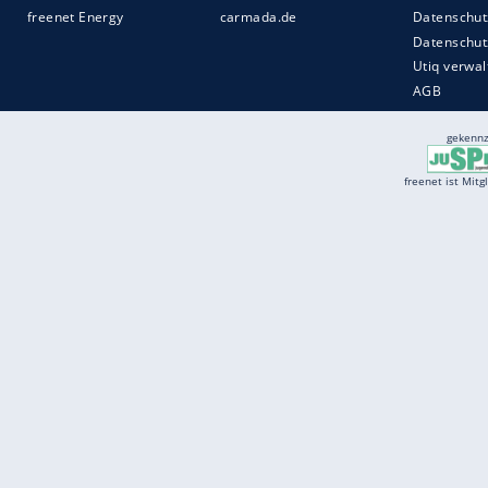
Services
Börse
Jobbörse
Spritpreis aktuell
Wetter
Ferientermine
Partnersuche
Online Angebote