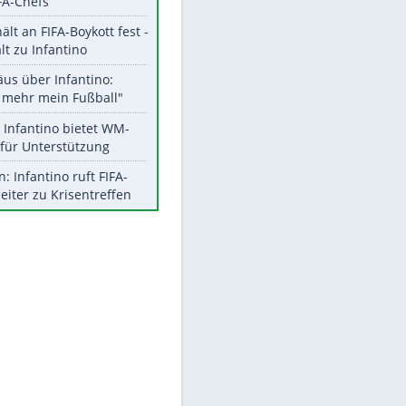
Aktuelle Ergebnisse, Tabellen
und Statistiken
EITE
Meistgelesen
"Infanti-No Go":
Pressestimmen zum Verbleib
des FIFA-Chefs
UEFA hält an FIFA-Boykott fest -
CAF hält zu Infantino