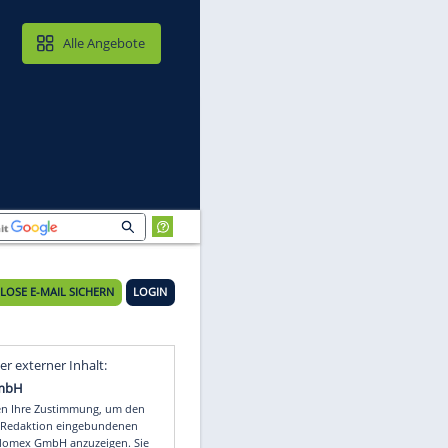
MAIL & CLOUD
Alle Angebote
KOSTENLOSE E-MAIL SICHERN
LOGIN
t
Video
Empfohlener externer Inhalt: