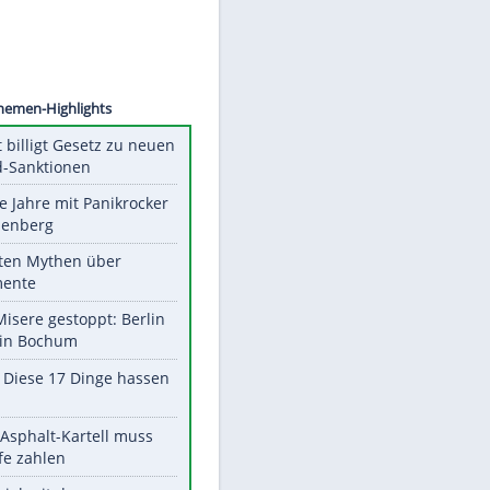
©
SID
Unsere Themen-Highlights
US-Senat billigt Gesetz zu neuen
Russland-Sanktionen
Durch die Jahre mit Panikrocker
Udo Lindenberg