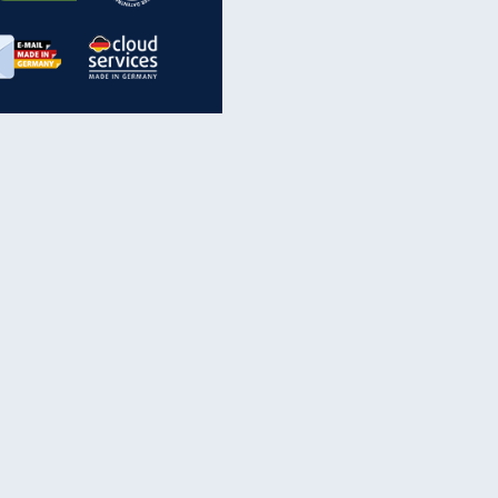
inanzen & Produkte
iscounter-Angebote
Online-Sicherheit
reenet Cloud
Ratenkredit
reenet Mail
Brutto-Netto-Rechner
reenet Webhosting
Rentenrechner
fz-Versicherung
TV-Vergleich