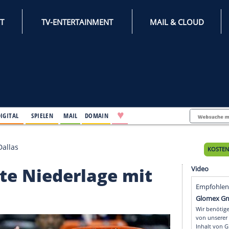
INTERNET
TV-ENTERTAINMENT
♥
IFESTYLE
DIGITAL
SPIELEN
MAIL
DOMAIN
erlage mit Dallas
 dritte Niederlage mi