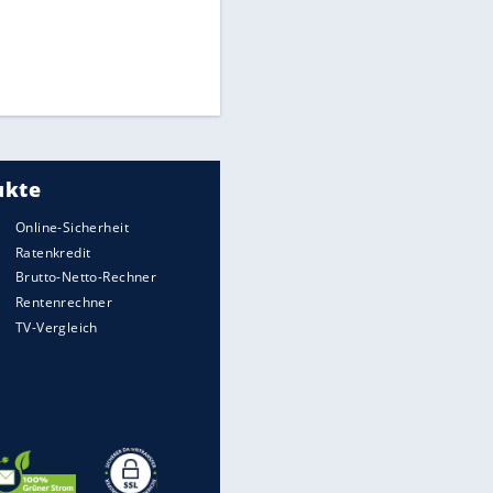
Matthäus über Infantino:
"Nicht mehr mein Fußball"
Times: Infantino bietet WM-
Finale für Unterstützung
Medien: Infantino ruft FIFA-
Mitarbeiter zu Krisentreffen