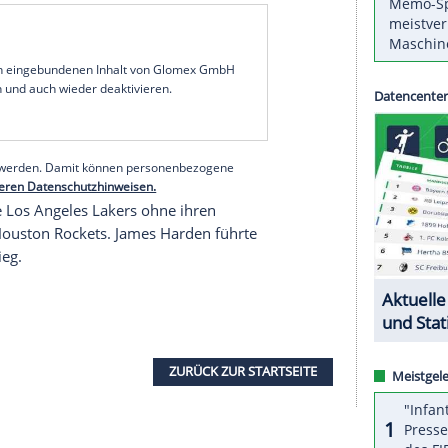
ximilian Kleber
hat mit den
Dallas Mavericks
a
NBA
die dritte
Niederlage
kassiert. Die Texaner
ierten Spiel nach der Zwangspause trotz
, der mit Dallas bereits für die Play-offs qualifiziert
 Punkte und steuerte vier Assists bei.
ihre Spitzenposition. Durch das 130:116 gegen
iannis Antetokounmpo der erste Platz nicht
 wie sein Mitspieler Khris Middleton auf 33
serer Redaktion eingebundenen Inhalt von Glomex GmbH
nzeigen lassen und auch wieder deaktivieren.