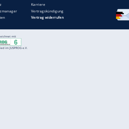
Entertainment
F
Cartoons
Spiele
D
Einbürgerungstest
Videos
f
Führerscheintest
Wissens-Quiz
f
Promi-Quiz
Witze
f
K
freenet