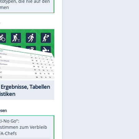
Diese TV-Legenden sind bis
heute unvergessen
Woran man Menschen mit
niedrigem EQ erkennt
Torlos gegen Kaiserslautern:
Stotterstart von Wolfsburg
Ist ein Vulkanausbruch in
Deutschland möglich?
5 VW-Prototypen, die nie auf den
Markt kamen
Datencenter