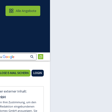
MAIL & CLOUD
Alle Angebote
KOSTENLOSE E-MAIL SICHERN
LOGIN
Video
Empfohlener externer Inhalt: