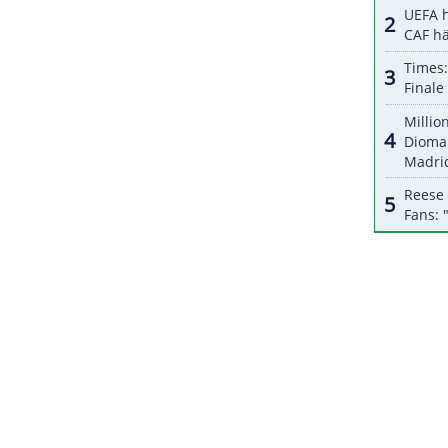
halte angezeigt werden. Damit können personenbezogene
r dazu in unseren Datenschutzhinweisen.
eausbeute am Donnerstagabend von Donovan
ern zum 129:118-Erfolg gegen die New Orleans
eiter im Westen nunmehr bei 11:4 Siegen. Einen
erten die Golden State Warriors um Stephen
New York Knicks. Curry erzielte 30 Punkte.
ZURÜCK ZUR STARTS