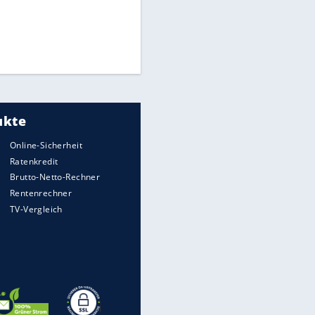
Times: Infantino bietet WM-
Finale für Unterstützung
Millionendeal perfekt:
Diomande wechselt nach
Madrid
Reese entschuldigt sich bei
Fans: "Tut mir aufrichtig leid"