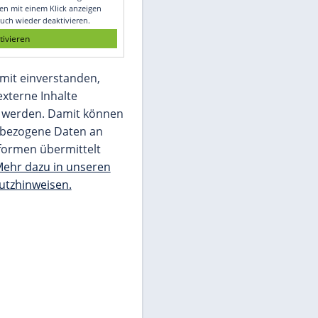
Glomex GmbH
Wir benötigen Ihre Zustimmung, um den
von unserer Redaktion eingebundenen
Inhalt von Glomex GmbH anzuzeigen. Sie
können diesen mit einem Klick anzeigen
lassen und auch wieder deaktivieren.
jetzt aktivieren
Ich bin damit einverstanden,
dass mir externe Inhalte
angezeigt werden. Damit können
personenbezogene Daten an
Drittplattformen übermittelt
werden.
Mehr dazu in unseren
Datenschutzhinweisen.