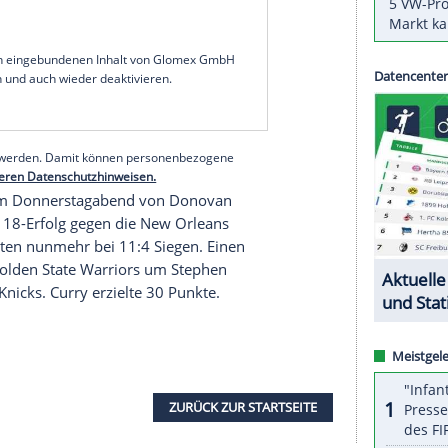
kanischen
Basketball-Profiliga
NBA
ihren achten
er setzte sich bei den
Milwaukee Bucks
mit
iter das beste Team der Liga.
n Rekordmeister bestreitet, kam als Starter in 33
 je einen Rebound und Assist. Der Braunschweiger
 vergab seine drei Dreierwürfe. Herausragender
ron James
. Der Superstar kam auf 34 Punkte, 9
serer Redaktion eingebundenen Inhalt von Glomex GmbH
nzeigen lassen und auch wieder deaktivieren.