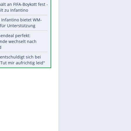
Aktuelle Ergebnisse, Tabellen
und Statistiken
Meistgelesen
"Infanti-No Go":
EITE
Pressestimmen zum Verbleib
des FIFA-Chefs
UEFA hält an FIFA-Boykott fest -
CAF hält zu Infantino