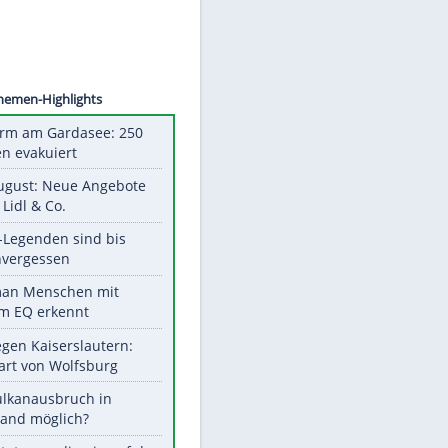
©
SID
Unsere Themen-Highlights
Feueralarm am Gardasee: 250
Menschen evakuiert
Ab 10. August: Neue Angebote
bei ALDI, Lidl & Co.