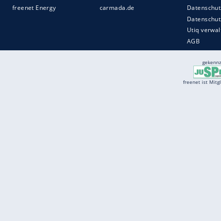
Services
Börse
Jobbörse
Spritpreis aktuell
Wetter
Ferientermine
Partnersuche
Online Angebote