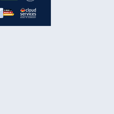
inanzen & Produkte
iscounter-Angebote
Online-Sicherheit
reenet Cloud
Ratenkredit
reenet Mail
Brutto-Netto-Rechner
reenet Webhosting
Rentenrechner
fz-Versicherung
TV-Vergleich