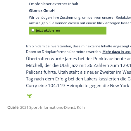
die
Los Angeles Lakers
in der nordameri
Auswärtssieg
in Folge gefeiert. Der Meist
113:106 durch und ist mit 12:4 Siegen we
Schröder
, der seiner erste Saison für de
Minuten lediglich auf vier Punkte sowie
traf bei zehn Versuchen nur zweimal und
Akteur beim Sieger war einmal mehr
LeB
Rebounds und 8 Assists.
Empfohlener externer Inhalt:
Glomex GmbH
Wir benötigen Ihre Zustimmung, um den von un
anzuzeigen. Sie können diesen mit einem Klick a
jetzt aktivieren