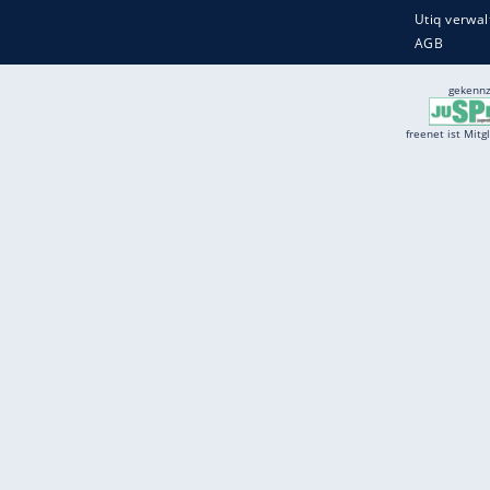
Services
Börse
Jobbörse
Spritpreis aktuell
Wetter
Ferientermine
Partnersuche
Online Angebote
freenet Mobilfunk
freenet Video