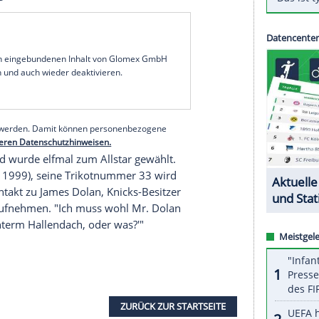
hrwürdigen
Madison Square Garden
musste sich der
en. "Ich dachte, das wäre meine Halle", sagte der
h gestoppt, angesprochen und nach Ausweisen
yas in
New York
, sein College-Team schlug die
chäftigte nach dem Spiel erst einmal etwas ganz
rdammt nochmal wissen, wer ich bin. Aber ich
ewegen. Ich dachte nur: 'Was zur Hölle ist los? Ist
?'", so
Ewing
.
serer Redaktion eingebundenen Inhalt von Glomex GmbH
nzeigen lassen und auch wieder deaktivieren.