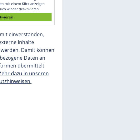
Glomex GmbH
Wir benötigen Ihre Zustimmung, um den
von unserer Redaktion eingebundenen
Inhalt von Glomex GmbH anzuzeigen. Sie
können diesen mit einem Klick anzeigen
lassen und auch wieder deaktivieren.
jetzt aktivieren
Ich bin damit einverstanden,
dass mir externe Inhalte
angezeigt werden. Damit können
personenbezogene Daten an
Drittplattformen übermittelt
werden.
Mehr dazu in unseren
Datenschutzhinweisen.