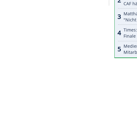
halte angezeigt werden. Damit können personenbezogene
r dazu in unseren Datenschutzhinweisen.
ie Knicks und wurde elfmal zum Allstar gewählt.
inale (1994, 1999), seine Trikotnummer 33 wird
olle er Kontakt zu James Dolan, Knicks-Besitzer
e Garden
, aufnehmen. "Ich muss wohl Mr. Dolan
e Nummer unterm Hallendach, oder was?'"
ZURÜCK ZUR STARTS