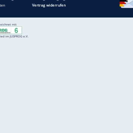
Entertainment
F
Cartoons
Spiele
D
Einbürgerungstest
Videos
f
Führerscheintest
Wissens-Quiz
f
Promi-Quiz
Witze
f
K
freenet
Kundenservice
Gender-Hinweis