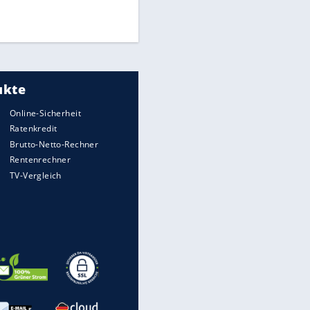
Times: Infantino bietet WM-
Finale für Unterstützung
Medien: Infantino ruft FIFA-
Mitarbeiter zu Krisentreffen