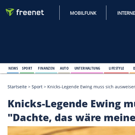
MOBILFUNK
NEWS
SPORT
FINANZEN
AUTO
UNTERHALTUNG
L
Startseite
>
Sport
>
Knicks-Legende Ewing muss sich
Knicks-Legende Ewi