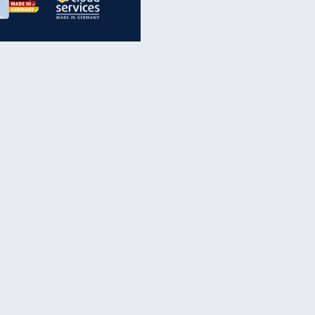
inanzen & Produkte
iscounter-Angebote
Online-Sicherheit
reenet Cloud
Ratenkredit
reenet Mail
Brutto-Netto-Rechner
reenet Webhosting
Rentenrechner
fz-Versicherung
TV-Vergleich