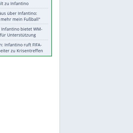
Aktuelle Ergebnisse, Tabellen
und Statistiken
Meistgelesen
"Infanti-No Go":
Pressestimmen zum Verbleib
des FIFA-Chefs
EITE
UEFA hält an FIFA-Boykott fest -
CAF hält zu Infantino
Matthäus über Infantino:
"Nicht mehr mein Fußball"