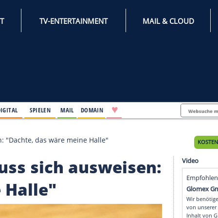
INTERNET
TV-ENTERTAINMENT
♥
IFESTYLE
DIGITAL
SPIELEN
MAIL
DOMAIN
 ausweisen: "Dachte, das wäre meine Halle"
ng muss sich ausweise