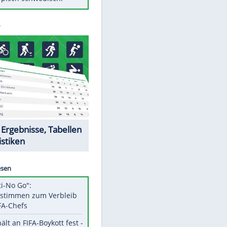
Diese Autos haben uns verlassen
Randale in Dresden: DFB-
Bundesgericht bestätigt Urteil
Mit diesen Tricks wird der Grill
ruckzuck sauber
So nutzt man alte Smartphones
sinnvoll
Das ist typisch schwedisch!
Datencenter