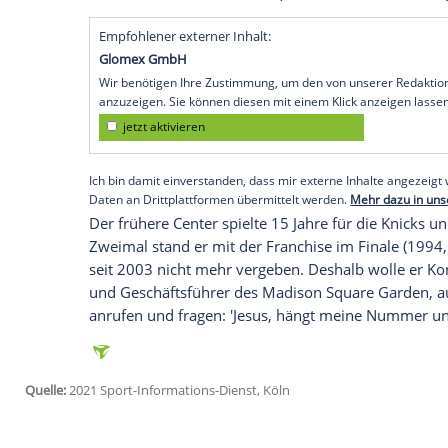
Knicks
, bei seiner Rückkehr in den alte
frühere Star des NBA-Teams aber ausweis
58-Jährige: "Es ist schrecklich, dass ic
gefragt werde."
Ewing
war als Trainer der
Georgetown
Ho
Villanova Wildcats 72:71. Doch
Ewing
bes
anderes. "Jeder in dieser Arena muss ve
werde aufgehalten, kann mich nicht frei b
das wirklich der
Madison Square Garden
Empfohlener externer Inhalt:
Glomex GmbH
Wir benötigen Ihre Zustimmung, um den von un
anzuzeigen. Sie können diesen mit einem Klick a
jetzt aktivieren