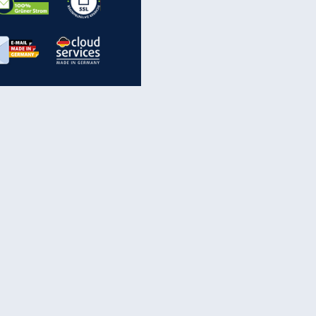
inanzen & Produkte
iscounter-Angebote
Online-Sicherheit
reenet Cloud
Ratenkredit
reenet Mail
Brutto-Netto-Rechner
reenet Webhosting
Rentenrechner
fz-Versicherung
TV-Vergleich