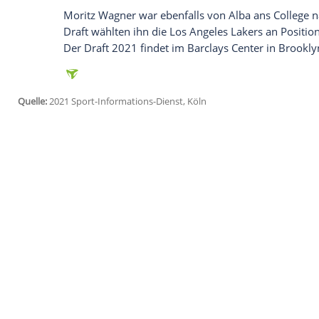
Ich bin damit einverstanden, dass mir externe In
Daten an Drittplattformen übermittelt werden.
Meh
"Im Eins-gegen-Eins würde ich ihn schlag
würde wohl was anderes sagen, aber das s
außen und kann gut verteidigen." Am lie
Mannschaft auflaufen: "Er ist ein
Schmer
hart."
Franz
, 2,05 m groß, Forward und 2019 V
sich für den Draft und damit gegen ein dr
entschieden. "Wenn Moe in der Liga spiel
"dann nehmen die ja anscheinend jeden.
Moritz Wagner war ebenfalls von
Alba
an
Draft wählten ihn die
Los Angeles Lakers
Der Draft 2021 findet im
Barclays
Center 