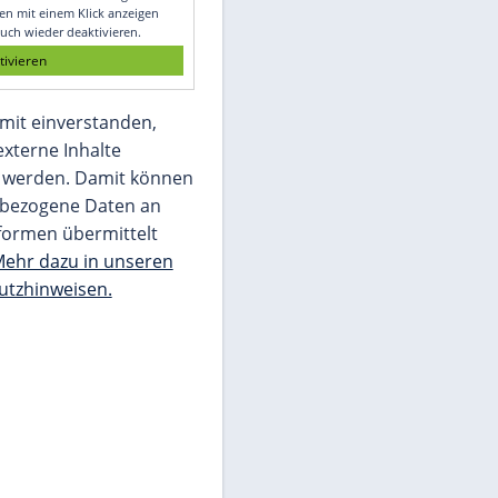
Glomex GmbH
Wir benötigen Ihre Zustimmung, um den
von unserer Redaktion eingebundenen
Inhalt von Glomex GmbH anzuzeigen. Sie
können diesen mit einem Klick anzeigen
lassen und auch wieder deaktivieren.
jetzt aktivieren
Ich bin damit einverstanden,
dass mir externe Inhalte
angezeigt werden. Damit können
personenbezogene Daten an
Drittplattformen übermittelt
werden.
Mehr dazu in unseren
Datenschutzhinweisen.