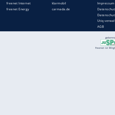
Services
Börse
Jobbörse
Spritpreis aktuell
Wetter
Ferientermine
Partnersuche