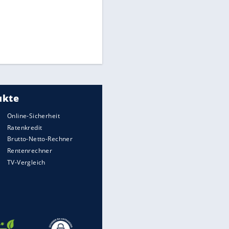
Times: Infantino bietet WM-
Finale für Unterstützung
Medien: Infantino ruft FIFA-
Mitarbeiter zu Krisentreffen
EITE
Millionendeal perfekt:
Diomande wechselt nach
Madrid