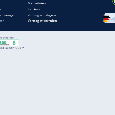
Entertainment
F
Cartoons
Spiele
D
Einbürgerungstest
Videos
f
Führerscheintest
Wissens-Quiz
f
Promi-Quiz
Witze
f
K