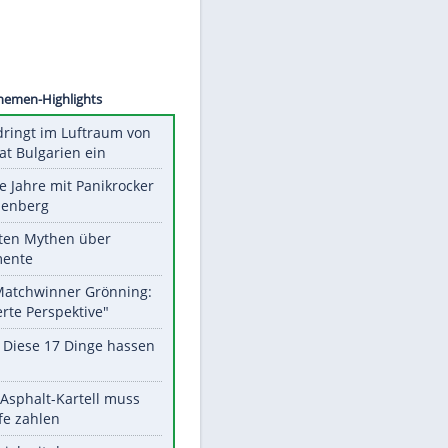
©
SID
Unsere Themen-Highlights
Drohne dringt im Luftraum von
Nato-Staat Bulgarien ein
Durch die Jahre mit Panikrocker
Udo Lindenberg