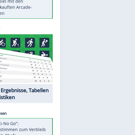
Die größten Mythen über
Medikamente
Berlins Matchwinner Grönning:
"Veränderte Perspektive"
Vorsicht: Diese 17 Dinge hassen
Katzen
Illegales Asphalt-Kartell muss
Mio-Strafe zahlen
Memo-Spiel mit den
meistverkauften Arcade-
Maschinen
Datencenter