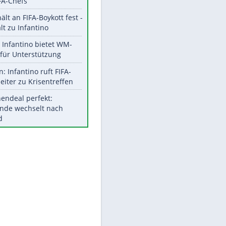
Aktuelle Ergebnisse, Tabellen
und Statistiken
Meistgelesen
"Infanti-No Go":
Pressestimmen zum Verbleib
des FIFA-Chefs
UEFA hält an FIFA-Boykott fest -
CAF hält zu Infantino