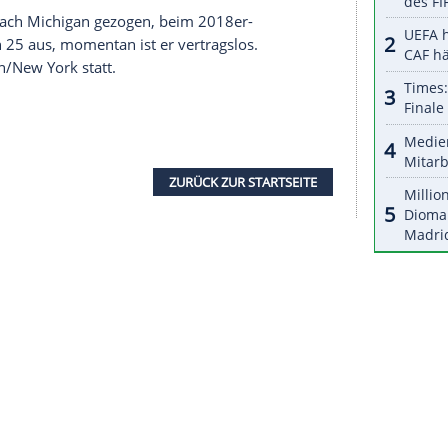
halte angezeigt werden. Damit können personenbezogene
r dazu in unseren Datenschutzhinweisen.
en, glaube ich", sagte
Franz Wagner
lachend. "Er
oll ja auch so sein. Ich bin ein guter Werfer von
bsten würde er mit dem großen Bruder in einer
z
im Ar..., sorry - gegen ihn zu spielen, ist wirklich
ize-Meister in
Deutschland
mit
Alba Berlin
, hatte
ittes College-Jahr bei den
Michigan
Wolverines
en kann", scherzte er bei seiner Bekanntgabe,
"
s College nach
Michigan
gezogen, beim 2018er-
an Position 25 aus, momentan ist er vertragslos.
in Brooklyn/New York statt.