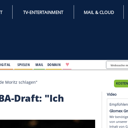
INTERNET
TV-ENTERTAINMENT
♥
IFESTYLE
DIGITAL
SPIELEN
MAIL
DOMAIN
: "Ich würde Moritz schlagen"
m NBA-Draft: "Ich