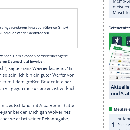
ent
Franz Wagner
sieht in der NBA-Erfahrung
aft am Donnerstag (2.00 Uhr/DAZN) keinen
ehr geholfen, ich habe ihn auch vieles gefragt.
ts kann dich wirklich auf die
NBA
, den
Lifestyle
te der 19-Jährige in einem Presse-Call am Montag.
sage für die Verteilung der Talente auf die 30
n Top-Ten-Pick.
ESPN
beispielsweise handelt ihn als
gs
an neunter Stelle.
Moritz Wagner
(24) spielte
 Saison zuletzt bei
Orlando Magic
- und derzeit in
and
.
serer Redaktion eingebundenen Inhalt von Glomex GmbH
nzeigen lassen und auch wieder deaktivieren.