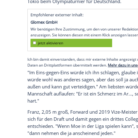
Köln (SID) - Das deutsche Basketball-Tal
seines großen Bruders
Moritz
vor dem Dr
entscheidenden
Vorteil
. "Das hat schon s
Viele Dinge sind gut zu wissen. Aber nich
und die Business-Seite vorbereiten", sag
In den "Mock Drafts", der Experten-Vorher
Teams, ist Wagner ein Kandidat für eine
potenziellen Zugang der
Sacramento Kin
nach einer
Odyssee
durch die vergangene
Tokio beim
Olympiaturnier
für
Deutschl
Empfohlener externer Inhalt:
Glomex GmbH
Wir benötigen Ihre Zustimmung, um den von un
anzuzeigen. Sie können diesen mit einem Klick a
jetzt aktivieren