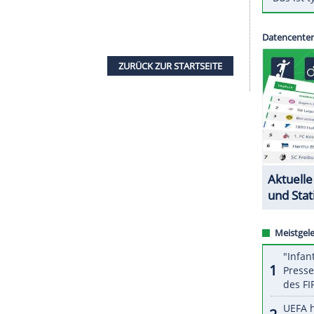
ungen der
Portland Trail Blazers
auf ein
tball-Profiliga
NBA
gehen gegen Null.
Damian
ubble" (Blase) in
Orlando
/
Florida
, kann am
s Lakers
wegen einer Knieverstauchung nicht
n James
im Achtelfinale mit 1:3 zurück, die Trail
chste Runde die kommenden drei Spiele allesamt
ten Aufeinandertreffen verletzt hatte, dürfte das
ich
Lillard
den linken Zeigefinger ausgerenkt.
ZURÜCK ZUR STARTS