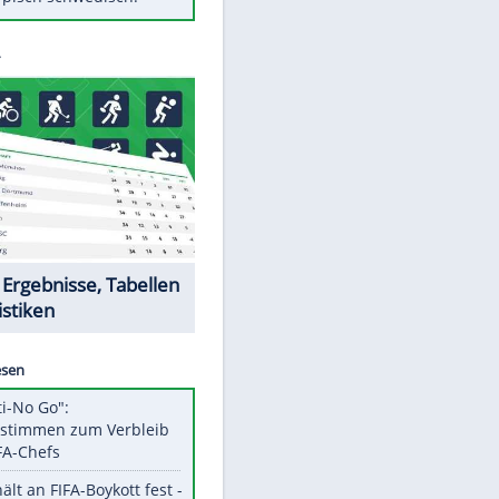
Diese Autos haben uns verlassen
Auftakt-Misere gestoppt: Berlin
gewinnt in Bochum
Mit diesen Tricks wird der Grill
ruckzuck sauber
So nutzt man alte Smartphones
sinnvoll
Das ist typisch schwedisch!
Datencenter
EITE