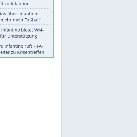
Aktuelle Ergebnisse, Tabellen
und Statistiken
Meistgelesen
"Infanti-No Go":
Pressestimmen zum Verbleib
des FIFA-Chefs
UEFA hält an FIFA-Boykott fest -
CAF hält zu Infantino
Matthäus über Infantino:
"Nicht mehr mein Fußball"