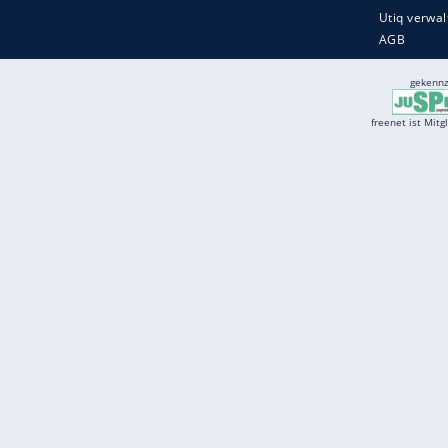
Services
Börse
Jobbörse
Spritpreis aktuell
Wetter
Ferientermine
Partnersuche
Online Angebote
freenet Mobilfunk
freenet Video