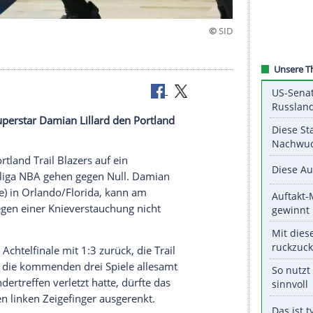
or dem Aus
ehlt NBA-Superstar Damian Lillard den Portland
alspiel.