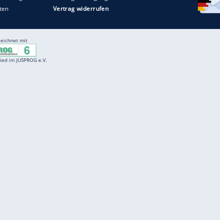
Entertainment
F
Cartoons
Spiele
D
Einbürgerungstest
Videos
f
Führerscheintest
Wissens-Quiz
f
Promi-Quiz
Witze
f
K
freenet
Kundenservice
Gender-Hinweis