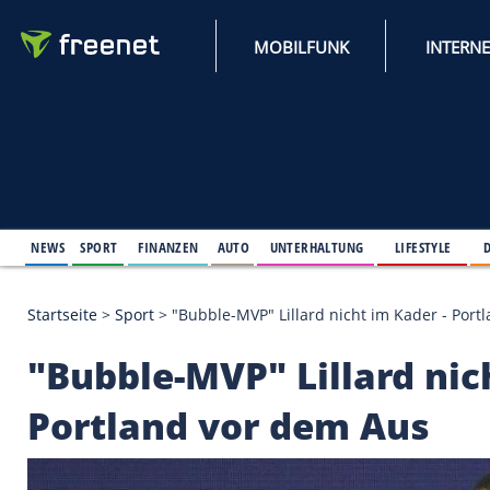
MOBILFUNK
NEWS
SPORT
FINANZEN
AUTO
UNTERHALTUNG
L
Startseite
>
Sport
>
"Bubble-MVP" Lillard nicht im K
"Bubble-MVP" Lillard