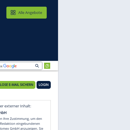
MAIL & CLOUD
Alle Angebote
KOSTENLOSE E-MAIL SICHERN
LOGIN
Video
Empfohlener externer Inhalt: