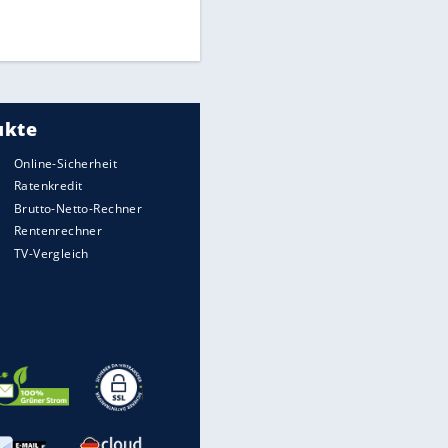
Times: Infantino bietet WM-
Finale für Unterstützung
Medien: Infantino ruft FIFA-
Mitarbeiter zu Krisentreffen