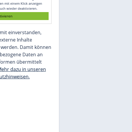
Glomex GmbH
Wir benötigen Ihre Zustimmung, um den
von unserer Redaktion eingebundenen
Inhalt von Glomex GmbH anzuzeigen. Sie
können diesen mit einem Klick anzeigen
lassen und auch wieder deaktivieren.
jetzt aktivieren
Ich bin damit einverstanden,
dass mir externe Inhalte
angezeigt werden. Damit können
personenbezogene Daten an
Drittplattformen übermittelt
werden.
Mehr dazu in unseren
Datenschutzhinweisen.