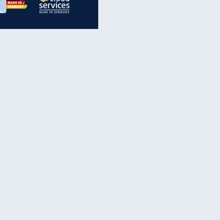
inanzen & Produkte
iscounter-Angebote
Online-Sicherheit
reenet Cloud
Ratenkredit
reenet Mail
Brutto-Netto-Rechner
reenet Webhosting
Rentenrechner
fz-Versicherung
TV-Vergleich