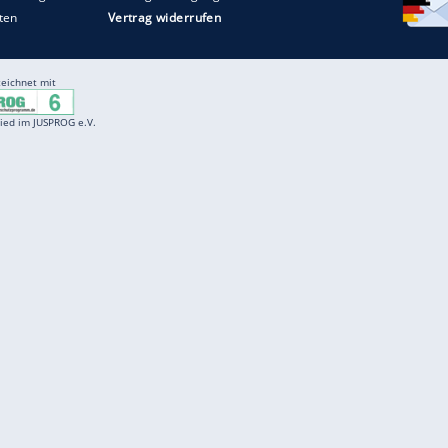
Entertainment
F
Cartoons
Spiele
D
Einbürgerungstest
Videos
f
Führerscheintest
Wissens-Quiz
f
Promi-Quiz
Witze
f
K
freenet
Kundenservice
Gender-Hinweis