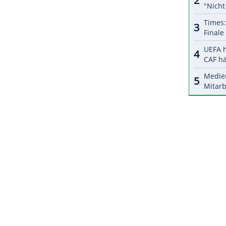
ten bislang eine deutliche bessere
es Duell bestreiten die Mavericks am Samstagabend
zz.
ZURÜCK ZUR STARTS