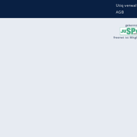
Services
Börse
Jobbörse
Spritpreis aktuell
Wetter
Ferientermine
Partnersuche
Online Angebote
freenet Mobilfunk
freenet Video