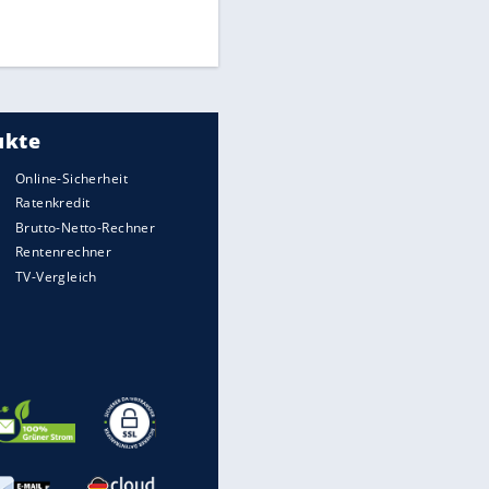
UEFA hält an FIFA-Boykott fest -
CAF hält zu Infantino
Medien: Infantino ruft FIFA-
Mitarbeiter zu Krisentreffen