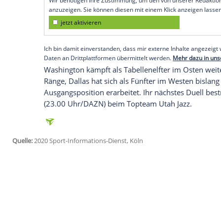
Der 27 Jahre alte Würzburger kam beim 1
Rebounds und drei Blocks. Bester Werfe
Zählern.
Auch die
Washington Wizards
fuhren mi
Hauptstadt-Team gewann bei den
Clevel
agierende
Bonga
steuerte neun Punkte u
Empfohlener externer Inhalt:
Glomex GmbH
Wir benötigen Ihre Zustimmung, um den von un
anzuzeigen. Sie können diesen mit einem Klick a
jetzt aktivieren
Ich bin damit einverstanden, dass mir externe In
Daten an Drittplattformen übermittelt werden.
Meh
Washington kämpft als Tabellenelfter im