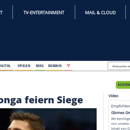
INTERNET
TV-ENTERTAINMENT
♥
IFESTYLE
DIGITAL
SPIELEN
MAIL
DOMAIN
iern Siege
nd Bonga feiern Siege