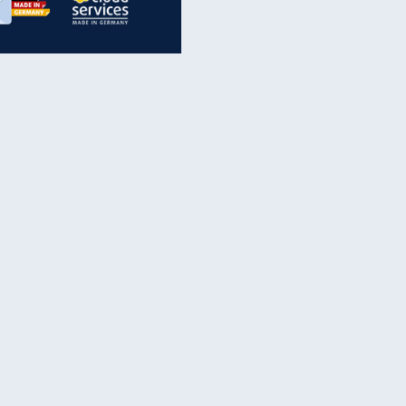
inanzen & Produkte
iscounter-Angebote
Online-Sicherheit
reenet Cloud
Ratenkredit
reenet Mail
Brutto-Netto-Rechner
reenet Webhosting
Rentenrechner
fz-Versicherung
TV-Vergleich