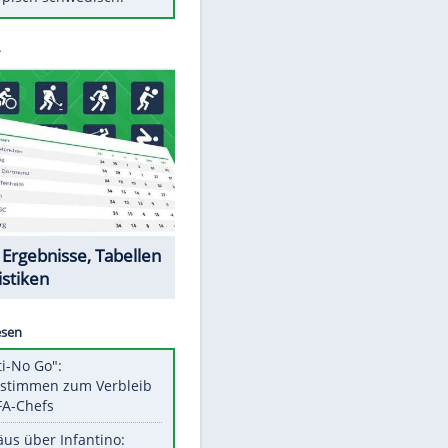
Diese Autos haben uns verlassen
Klose vor Saisonstart: "Ab
Sonntag ist Druck da"
Mit diesen Tricks wird der Grill
ruckzuck sauber
So nutzt man alte Smartphones
sinnvoll
Das ist typisch schwedisch!
Datencenter