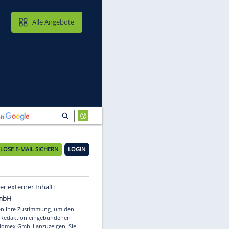
MAIL & CLOUD
Alle Angebote
KOSTENLOSE E-MAIL SICHERN
LOGIN
Video
Empfohlener externer Inhalt: