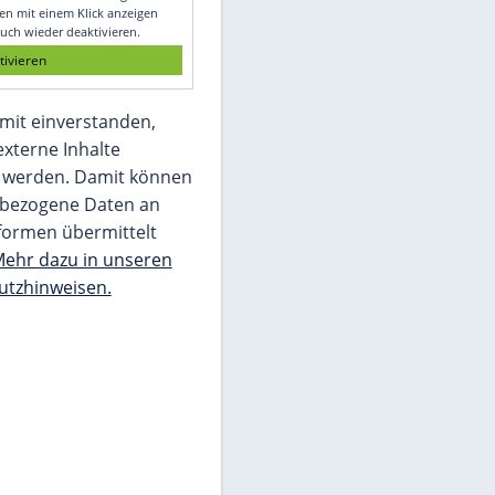
Glomex GmbH
Wir benötigen Ihre Zustimmung, um den
von unserer Redaktion eingebundenen
Inhalt von Glomex GmbH anzuzeigen. Sie
können diesen mit einem Klick anzeigen
lassen und auch wieder deaktivieren.
jetzt aktivieren
Ich bin damit einverstanden,
dass mir externe Inhalte
angezeigt werden. Damit können
personenbezogene Daten an
Drittplattformen übermittelt
werden.
Mehr dazu in unseren
Datenschutzhinweisen.