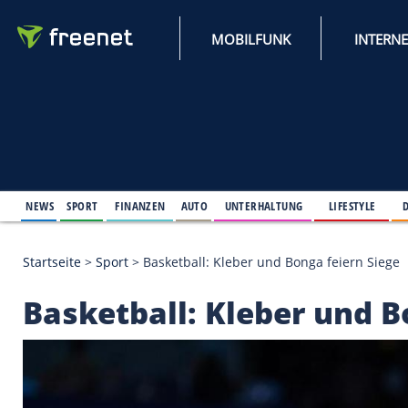
MOBILFUNK
NEWS
SPORT
FINANZEN
AUTO
UNTERHALTUNG
L
Startseite
>
Sport
>
Basketball: Kleber und Bonga fe
Basketball: Kleber u