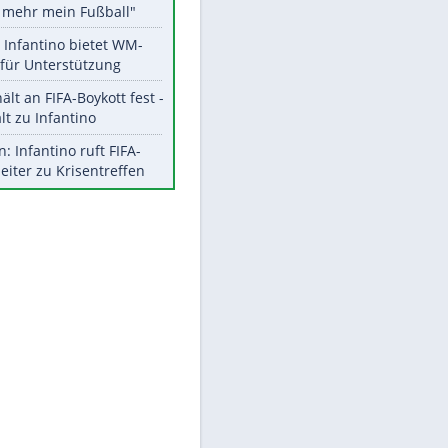
Aktuelle Ergebnisse, Tabellen
und Statistiken
EITE
Meistgelesen
"Infanti-No Go":
Pressestimmen zum Verbleib
des FIFA-Chefs
Matthäus über Infantino:
"Nicht mehr mein Fußball"
Times: Infantino bietet WM-
Finale für Unterstützung