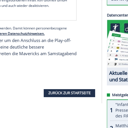
33:125-Erfolg der Texaner auf 15 Punkte, vier
r der Mavs war der Slowene Luka Doncic mit 27
t
Isaac Bonga
(20) in der
NBA
einen Sieg ein. Das
and Cavaliers
mit 124:112, der konzentriert
nd fünf Rebounds bei.
serer Redaktion eingebundenen Inhalt von Glomex GmbH
nzeigen lassen und auch wieder deaktivieren.
halte angezeigt werden. Damit können personenbezogene
r dazu in unseren Datenschutzhinweisen.
 Osten weiter um den Anschluss an die Play-off-