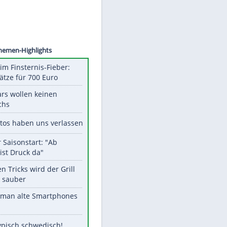
©
SID
Unsere Themen-Highlights
Spanien im Finsternis-Fieber:
Balkonplätze für 700 Euro
Diese Stars wollen keinen
Nachwuchs