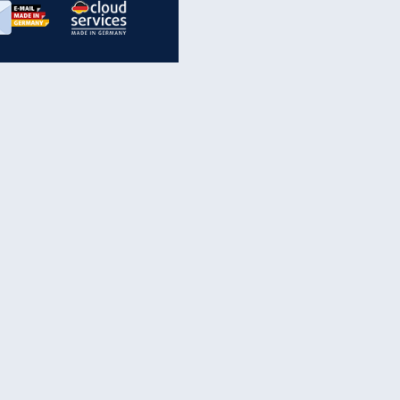
inanzen & Produkte
iscounter-Angebote
Online-Sicherheit
reenet Cloud
Ratenkredit
reenet Mail
Brutto-Netto-Rechner
reenet Webhosting
Rentenrechner
fz-Versicherung
TV-Vergleich