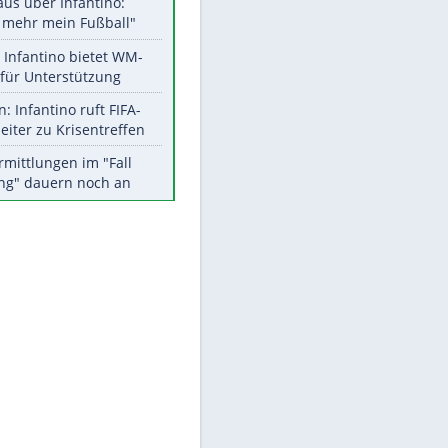
Aktuelle Ergebnisse, Tabellen
und Statistiken
Meistgelesen
"Infanti-No Go":
Pressestimmen zum Verbleib
des FIFA-Chefs
Matthäus über Infantino:
"Nicht mehr mein Fußball"
Times: Infantino bietet WM-