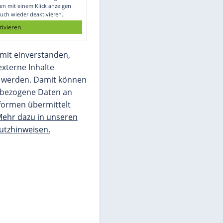
Glomex GmbH
Wir benötigen Ihre Zustimmung, um den
von unserer Redaktion eingebundenen
Inhalt von Glomex GmbH anzuzeigen. Sie
können diesen mit einem Klick anzeigen
lassen und auch wieder deaktivieren.
jetzt aktivieren
Ich bin damit einverstanden,
dass mir externe Inhalte
angezeigt werden. Damit können
personenbezogene Daten an
Drittplattformen übermittelt
werden.
Mehr dazu in unseren
Datenschutzhinweisen.