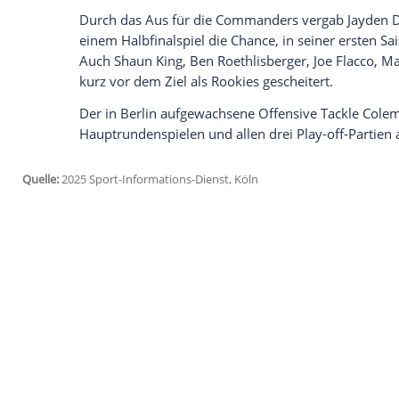
Ich bin damit einverstanden, dass mir externe In
Daten an Drittplattformen übermittelt werden.
Meh
Die
Eagles
konnten sich einmal mehr au
verlassen. Der Running Back lief über 6
zweiten noch im ersten Viertel nach. Die
Hurts warf einen Touchdownpass und scha
Außenseiter konnte vor allem dem Laufs
machte mit seinem dritten
Touchdown
ku
Philadelphia steht zum fünften Mal nac
der Nacht zu Montag (0.30 Uhr/RTL und D
Duell den Gegner.
Durch das Aus für die Commanders ver
einem Halbfinalspiel die Chance, in seine