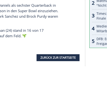
halte angezeigt werden. Damit können personenbezogene
r dazu in unseren Datenschutzhinweisen.
f
Quarterback
Jalen Hurts
und Saquon Barkley
0 Yards zu seinem ersten
Touchdown
und legte den
 Commanders leisteten sich zu viele Fehler.
ffte es dreimal selbst in die Endzone, der
piel der
Eagles
zu wenig entgegensetzen. Barkley
rz vor Schluss endgültig den Deckel drauf.
h 1981, 2005, 2018 und 2023 im
Super Bowl
. In
AZN) ermitteln die Chiefs und die Bills im AFC-
gab
Jayden Daniels
als sechster
Quarterback
in
r ersten Saison in den
Super Bowl
einzuziehen.