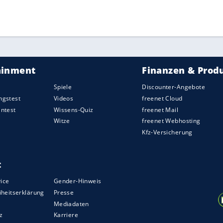
e Flacco
, Mark Sanchez und
Brock Purdy
waren
.
ackle Coleman (24) stand in 16 von 17
ff-Partien auf dem Feld.
ZURÜCK ZUR STARTS