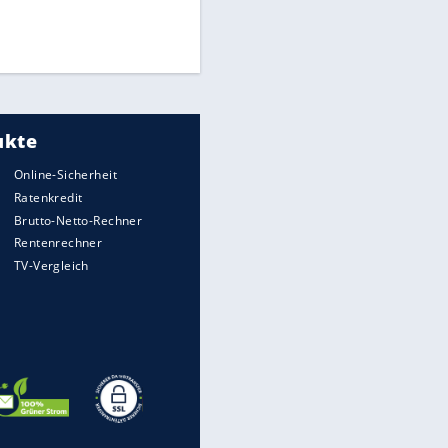
Finale für Unterstützung
Medien: Infantino ruft FIFA-
Mitarbeiter zu Krisentreffen
DFB: Ermittlungen im "Fall
Freigang" dauern noch an
EITE