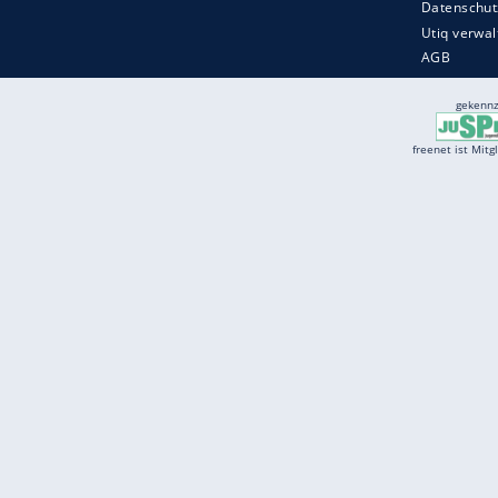
Services
Börse
Jobbörse
Spritpreis aktuell
Wetter
Ferientermine
Partnersuche
Online Angebote