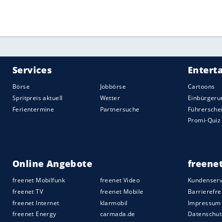
Auch Shaun King,
Ben Roethlisberger
,
Jo
kurz vor dem Ziel als Rookies gescheitert
Der in Berlin aufgewachsene Offensive T
Hauptrundenspielen und allen drei Play-o
Quelle:
2025 Sport-Informations-Dienst, Köln