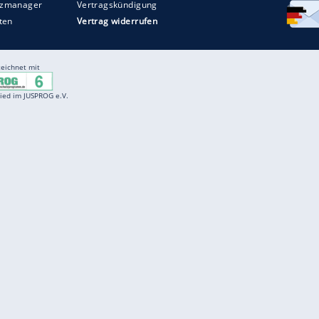
Entertainment
F
Cartoons
Spiele
D
Einbürgerungstest
Videos
f
Führerscheintest
Wissens-Quiz
f
Promi-Quiz
Witze
f
K
freenet