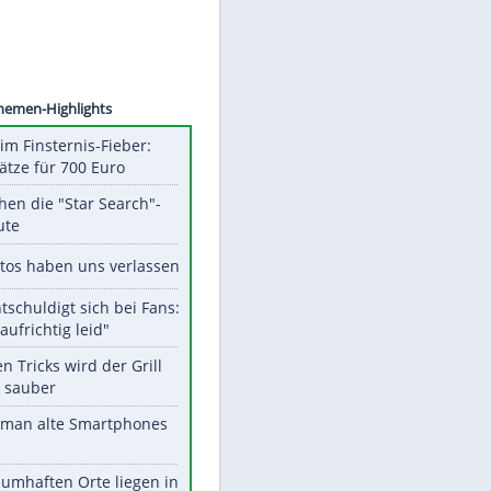
©
SID
Unsere Themen-Highlights
Spanien im Finsternis-Fieber:
Balkonplätze für 700 Euro
Das machen die "Star Search"-
Stars heute