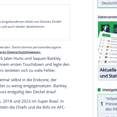
 geplatzt. Der Deutsch-Amerikaner verlor im Play-
einen
Washington Commanders
bei den
e endete eine Traumsaison mit einer herben
unde bei den
Tampa Bay Buccaneers
und den
hen Starspieler Amon-Ra St. Brown überrascht.
hampionship Game der NFC chancenlos.
 am 9.
Februar
in
New Orleans
auf
Titelverteidiger
serer Redaktion eingebundenen Inhalt von Glomex GmbH
nzeigen lassen und auch wieder deaktivieren.