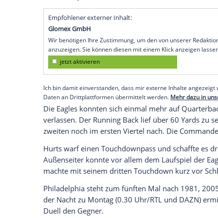
den
Super Bowl
durch eine heftige Pleite
off-Halbfinale der NFL am Sonntag mit s
Philadelphia Eagles
23:55, für den Rooki
Enttäuschung.
Washington hatte zuvor in der Meisterr
Detroit Lions
um den deutsch-amerikanisc
Gegen die
Eagles
war der Underdog im C
Philadelphia
, Champion von 2018, trifft
Kansas City Chiefs
oder die
Buffalo Bills
.
Empfohlener externer Inhalt:
Glomex GmbH
Wir benötigen Ihre Zustimmung, um den von un
anzuzeigen. Sie können diesen mit einem Klick a
jetzt aktivieren