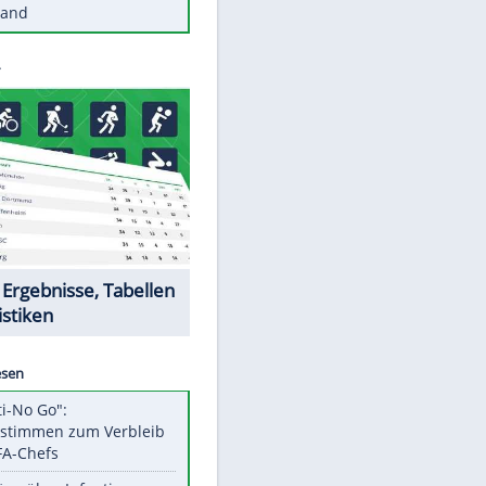
Diese Autos haben uns verlassen
Reese entschuldigt sich bei Fans:
"Tut mir aufrichtig leid"
Mit diesen Tricks wird der Grill
ruckzuck sauber
So nutzt man alte Smartphones
sinnvoll
Diese traumhaften Orte liegen in
Deutschland
Datencenter