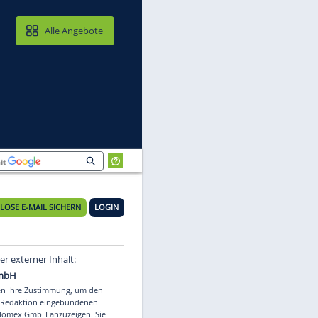
MAIL & CLOUD
Alle Angebote
KOSTENLOSE E-MAIL SICHERN
LOGIN
Video
Empfohlener externer Inhalt: