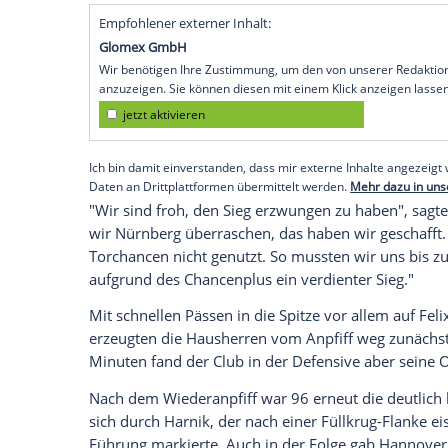
Hannover
(SID) -
Hannover 96
hat für mi
Fußball-Bundesliga übernommen. Der Ers
André Breitenreiter
auch das zweite Spie
zum Auftakt des 27. Spieltags am vorher
Braunschweig
und
Union Berlin
vorbei.
Der österreichische Nationalspieler
Marti
Zuschauern in der HDI-Arena das Tor de
zunächst ein Zwei-Punkte-Polster auf se
spielen.
Empfohlener externer Inhalt:
Glomex GmbH
Wir benötigen Ihre Zustimmung, um den von un
anzuzeigen. Sie können diesen mit einem Klick a
jetzt aktivieren