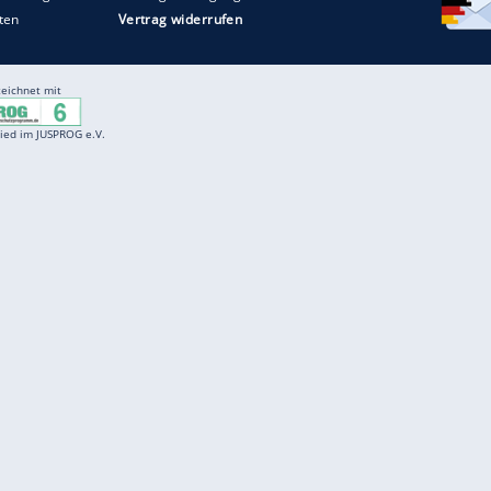
Entertainment
F
Cartoons
Spiele
D
Einbürgerungstest
Videos
f
Führerscheintest
Wissens-Quiz
f
Promi-Quiz
Witze
f
K
freenet
Kundenservice
Gender-Hinweis