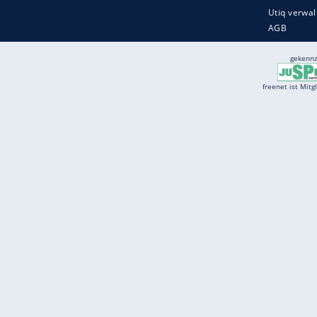
Services
Börse
Jobbörse
Spritpreis aktuell
Wetter
Ferientermine
Partnersuche
Online Angebote
freenet Mobilfunk
freenet Video