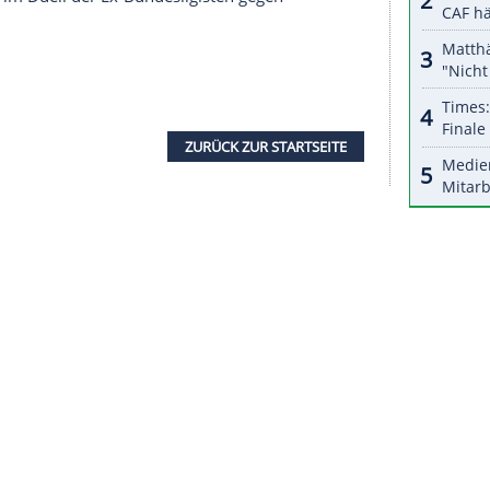
halte angezeigt werden. Damit können personenbezogene
r dazu in unseren Datenschutzhinweisen.
ben", sagte Breitenreiter: "Nach der Pause wollten
geschafft. Danach haben wir leider klarste
ir uns bis zum Schluss wehren. Am Ende war es
 Sieg."
lem auf
Felix Klaus
, Niclas Füllkrug und
Harnik
g zunächst reichlich Torgefahr. Nach rund 20
ber seine Ordnung, das Spiel verflachte deutlich.
e deutlich bessere Mannschaft - und belohnte
ug-Flanke eiskalt mit seinem 14. Saisontor die
ab
Hannover
im Duell der Ex-Bundesligisten gegen
 Ton an.