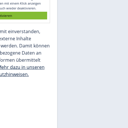
Glomex GmbH
Wir benötigen Ihre Zustimmung, um den
von unserer Redaktion eingebundenen
Inhalt von Glomex GmbH anzuzeigen. Sie
können diesen mit einem Klick anzeigen
lassen und auch wieder deaktivieren.
jetzt aktivieren
Ich bin damit einverstanden,
dass mir externe Inhalte
angezeigt werden. Damit können
personenbezogene Daten an
Drittplattformen übermittelt
werden.
Mehr dazu in unseren
Datenschutzhinweisen.