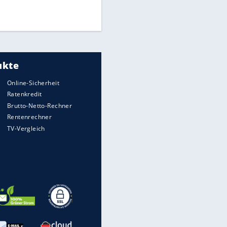
Times: Infantino bietet WM-
Finale für Unterstützung
EITE
Medien: Infantino ruft FIFA-
Mitarbeiter zu Krisentreffen