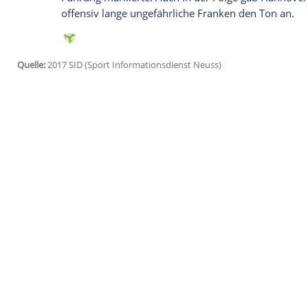
Ich bin damit einverstanden, dass mir externe In
Daten an Drittplattformen übermittelt werden.
Meh
"Wir sind froh, den Sieg erzwungen zu ha
wir
Nürnberg
überraschen, das haben wir 
Torchancen nicht genutzt. So mussten w
aufgrund des Chancenplus ein verdienter
Mit schnellen Pässen in die Spitze vor al
erzeugten die Hausherren vom Anpfiff we
Minuten fand der Club in der Defensive a
Nach dem Wiederanpfiff war 96 erneut di
sich durch
Harnik
, der nach einer Füllkr
Führung markierte. Auch in der Folge g
offensiv lange ungefährliche Franken den