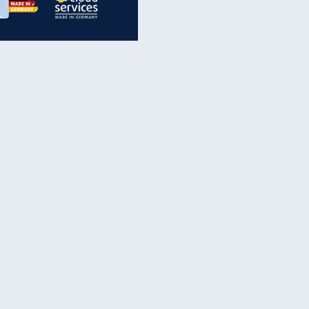
inanzen & Produkte
iscounter-Angebote
Online-Sicherheit
reenet Cloud
Ratenkredit
reenet Mail
Brutto-Netto-Rechner
reenet Webhosting
Rentenrechner
fz-Versicherung
TV-Vergleich