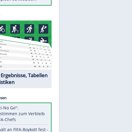
Diese Autos haben uns verlassen
Randale in Dresden: DFB-
Bundesgericht bestätigt Urteil
Mit diesen Tricks wird der Grill
ruckzuck sauber
So nutzt man alte Smartphones
sinnvoll
Das ist typisch schwedisch!
Datencenter