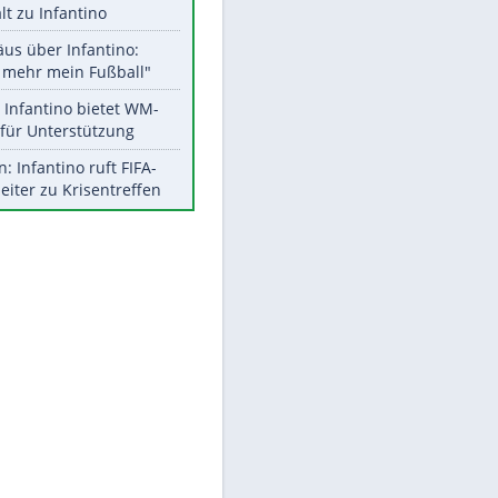
Aktuelle Ergebnisse, Tabellen
und Statistiken
Meistgelesen
"Infanti-No Go":
Pressestimmen zum Verbleib
des FIFA-Chefs
UEFA hält an FIFA-Boykott fest -
CAF hält zu Infantino
Matthäus über Infantino:
"Nicht mehr mein Fußball"