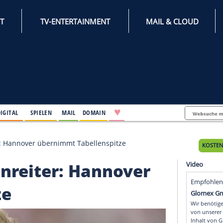
INTERNET
TV-ENTERTAINMENT
♥
IFESTYLE
DIGITAL
SPIELEN
MAIL
DOMAIN
Breitenreiter: Hannover übernimmt Tabellenspitze
reitenreiter: Hannove