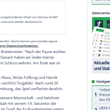
ndestens 24 Stunden die Tabellenführung in der 2.
tliga-Absteiger gewann unter dem neuen Trainer
l gegen den 1. FC
Nürnberg
mit 1:0 (0:0) und zog
igen Spitzentrio
VfB Stuttgart
,
Eintracht
n Harnik
erzielte in der 47. Minute vor 34.000
s Tages. Damit hat 96 im engen Aufstiegskampf
ine Rivalen, die allesamt am Mittwochabend
serer Redaktion eingebundenen Inhalt von Glomex GmbH
nzeigen lassen und auch wieder deaktivieren.