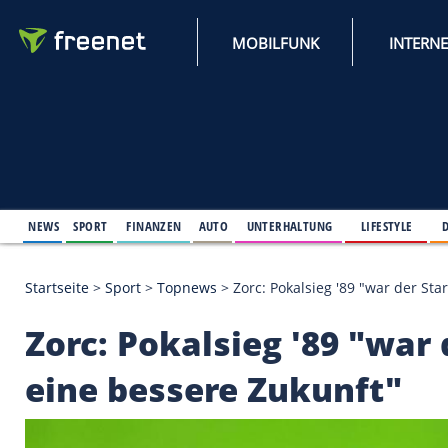
MOBILFUNK
NEWS
SPORT
FINANZEN
AUTO
UNTERHALTUNG
L
Startseite
>
Sport
>
Topnews
>
Zorc: Pokalsieg '89 
Zorc: Pokalsieg '89 