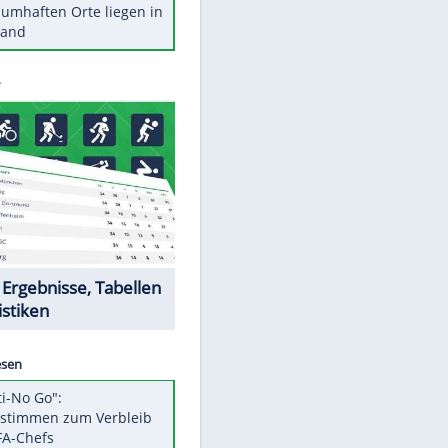
Stars heute
Diese Autos haben uns verlassen
Reese entschuldigt sich bei Fans:
"Tut mir aufrichtig leid"
Mit diesen Tricks wird der Grill
ruckzuck sauber
So nutzt man alte Smartphones
sinnvoll
Diese traumhaften Orte liegen in
Deutschland
Datencenter