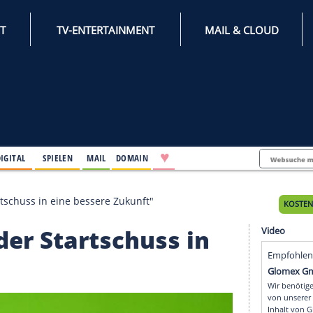
INTERNET
TV-ENTERTAINMENT
♥
IFESTYLE
DIGITAL
SPIELEN
MAIL
DOMAIN
"war der Startschuss in eine bessere Zukunft"
"war der Startschuss i