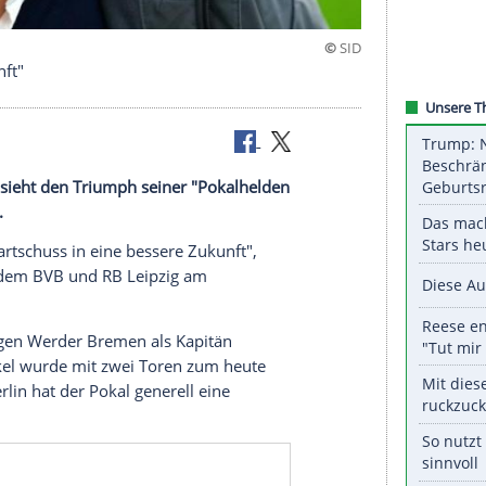
essere Zukunft"
a Dortmund
sieht den Triumph seiner "Pokalhelden
gserlebnis
.