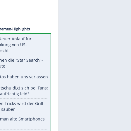
©
SID
Unsere Themen-Highlights
Trump: Neuer Anlauf für
Beschränkung von US-
Geburtsrecht
Das machen die "Star Search"-