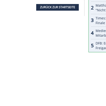
VB
seien auch deshalb "immer wie ein riesiger
r verbindende Tage. Das ist natürlich schade,
m
Olympiastadion
wird pandemiebedingt zum
iszczek
, der den Verein verlassen wird, und den
lassenen
Trainer
Lucien Favre
übernahm, wünscht
 schöne Bild, dass er in allen möglichen
ist ist. Es war für ihn keine leichte Aufgabe, er
de es mich sehr freuen", betonte er.
ZURÜCK ZUR STARTS