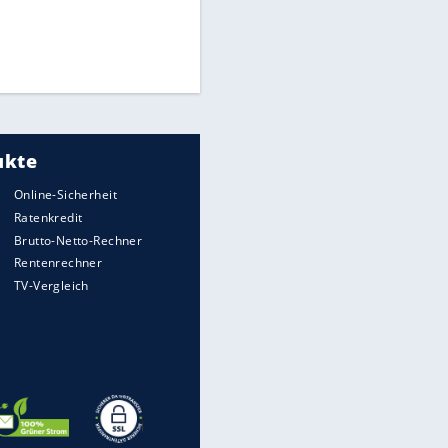
Times: Infantino bietet WM-
Finale für Unterstützung
Medien: Infantino ruft FIFA-
Mitarbeiter zu Krisentreffen
DFB: Ermittlungen im "Fall
Freigang" dauern noch an