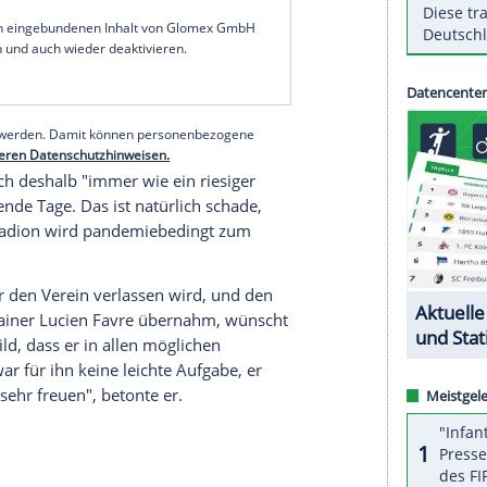
 uns der
Startschuss
in eine bessere Zukunft",
l
zwischen dem
BVB
und
RB Leipzig
am
beim 4:1 gegen
Werder Bremen
als
Kapitän
orbert Dickel
wurde mit zwei Toren zum heute
zug nach
Berlin
hat der Pokal generell eine
c
.
serer Redaktion eingebundenen Inhalt von Glomex GmbH
nzeigen lassen und auch wieder deaktivieren.
halte angezeigt werden. Damit können personenbezogene
r dazu in unseren Datenschutzhinweisen.