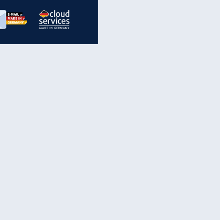
inanzen & Produkte
iscounter-Angebote
Online-Sicherheit
reenet Cloud
Ratenkredit
reenet Mail
Brutto-Netto-Rechner
reenet Webhosting
Rentenrechner
fz-Versicherung
TV-Vergleich