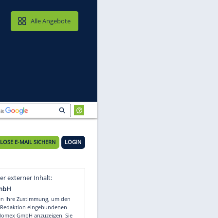
MAIL & CLOUD
Alle Angebote
KOSTENLOSE E-MAIL SICHERN
LOGIN
n
Video
Empfohlener externer Inhalt: