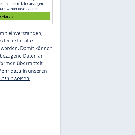
Glomex GmbH
Wir benötigen Ihre Zustimmung, um den
von unserer Redaktion eingebundenen
Inhalt von Glomex GmbH anzuzeigen. Sie
können diesen mit einem Klick anzeigen
lassen und auch wieder deaktivieren.
jetzt aktivieren
Ich bin damit einverstanden,
dass mir externe Inhalte
angezeigt werden. Damit können
personenbezogene Daten an
Drittplattformen übermittelt
werden.
Mehr dazu in unseren
Datenschutzhinweisen.