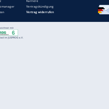
Entertainment
F
Cartoons
Spiele
D
Einbürgerungstest
Videos
f
Führerscheintest
Wissens-Quiz
f
Promi-Quiz
Witze
f
K
freenet