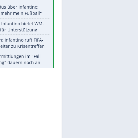
Aktuelle Ergebnisse, Tabellen
und Statistiken
Meistgelesen
"Infanti-No Go":
Pressestimmen zum Verbleib
des FIFA-Chefs
Matthäus über Infantino:
EITE
"Nicht mehr mein Fußball"