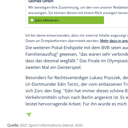
Berlin (SID) - "Der
Pokalsieg
1989 war für
sagte
Zorc
dem SID vor dem 78.
Endspie
Donnerstag (20.45 Uhr/
ARD
und Sky).
Zorc
hatte die Dortmunder Mannschaft 
angeführt, der heutige
Stadionsprecher
N
noch besungenen Helden. "Seit dem Um
enorme
Aufwertung
erfahren", sagte
Zor
Empfohlener externer Inhalt:
Glomex GmbH
Wir benötigen Ihre Zustimmung, um den von un
anzuzeigen. Sie können diesen mit einem Klick a
jetzt aktivieren
Ich bin damit einverstanden, dass mir externe In
Daten an Drittplattformen übermittelt werden.
Meh