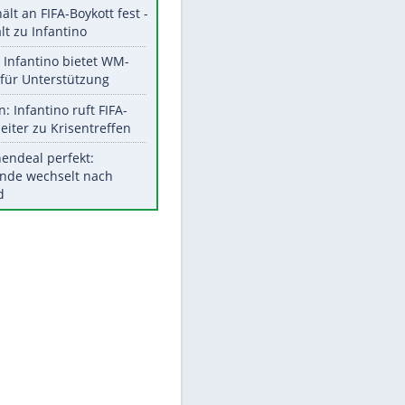
Aktuelle Ergebnisse, Tabellen
und Statistiken
Meistgelesen
"Infanti-No Go":
Pressestimmen zum Verbleib
des FIFA-Chefs
EITE
UEFA hält an FIFA-Boykott fest -
CAF hält zu Infantino