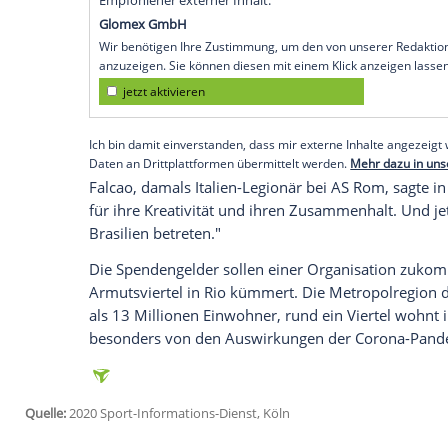
São Paulo
(SID) -
Brasiliens
Fußball-Legen
1982 in
Spanien
haben in einer Videobot
in
Rio de Janeiro
aufgerufen. "Die Selec
Coronavirus
", erklärte der geniale Regis
Brasilien
war zwar bei der WM vor 38 Jah
Weltmeister Italien gescheitert, doch die
Zico war der große Star des Teams, zu d
gehörten.
Empfohlener externer Inhalt:
Glomex GmbH
Wir benötigen Ihre Zustimmung, um den von un
anzuzeigen. Sie können diesen mit einem Klick a
jetzt aktivieren