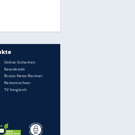
Times: Infantino bietet WM-
Finale für Unterstützung
Medien: Infantino ruft FIFA-
Mitarbeiter zu Krisentreffen
Millionendeal perfekt:
Diomande wechselt nach
Madrid