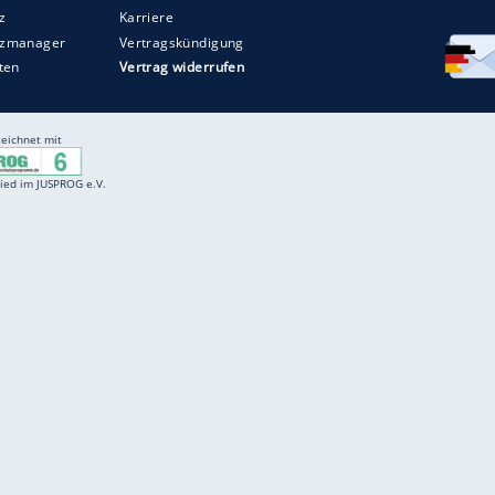
Entertainment
F
Cartoons
Spiele
D
Einbürgerungstest
Videos
f
Führerscheintest
Wissens-Quiz
f
Promi-Quiz
Witze
f
K
freenet