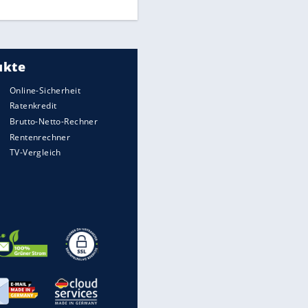
Freigang" dauern noch an
EITE
"Sehr hohe Qualität":
Lewandowski mit Doppelpack