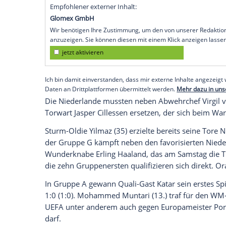
Nationalmannschaft
hat nach der verpa
einen krachenden
Fehlstart
in die Qualif
unterlag der
Türkei
mit Dreierpacker
Bur
Kapitän und Oranje-Experte
Yilmaz
(15., 
Bundesliga-Profi
Hakan Calhanoglu
(46.)
Düsseldorfer
Kenan Karaman
. Der früh
Luuk de Jong
(77.) konnten nur verkürze
Foulelfmeter an Ugurcan Cakir (90.+5).
Empfohlener externer Inhalt:
Glomex GmbH
Wir benötigen Ihre Zustimmung, um den von un
anzuzeigen. Sie können diesen mit einem Klick a
jetzt aktivieren