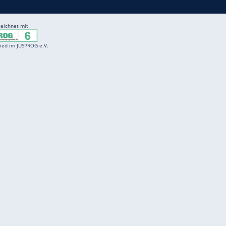
Entertainment
F
Cartoons
Spiele
D
Einbürgerungstest
Videos
f
Führerscheintest
Wissens-Quiz
f
Promi-Quiz
Witze
f
K
freenet
Kundenservice
Gender-Hinweis
Barrierefreiheitserklärung
Presse