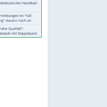
Aktuelle Ergebnisse, Tabellen
und Statistiken
Meistgelesen
Matthäus über Infantino:
"Nicht mehr mein Fußball"
Medien: Infantino ruft FIFA-
Mitarbeiter zu Krisentreffen
Die spektakulärsten Handball-
Bilder
DFB: Ermittlungen im "Fall