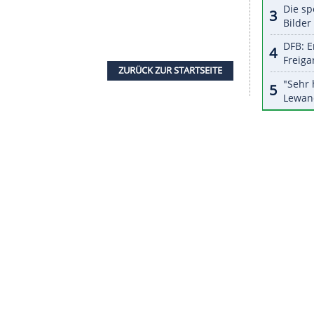
halte angezeigt werden. Damit können personenbezogene
r dazu in unseren Datenschutzhinweisen.
 Virgil van Dijk (Kreuzband) kurzfristig auch
ch beim Warmmachen verletzte.
seine Tore Nummer drei bis fünf gegen die Elftal. In
ierten Niederländern auch Norwegen um
stag die Türken fordert, um ein WM-Ticket. Nur
h direkt.
Oranje
trifft am Samstag auf Estland.
n erstes Spiel gegen Fußball-Zwerg Luxemburg
für den WM-Gastgeber, der sich auf Einladung der
eister Portugal für die Heim-EM warmspielen