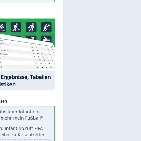
Todsünden im Restaurant
Die teuersten Neuzugänge der
BVB-Geschichte
Die gruseligsten Ort der Welt
Daten zwischen Windows und
Android austauschen
Ein Hyperschall-Jet für die Straße
Datencenter