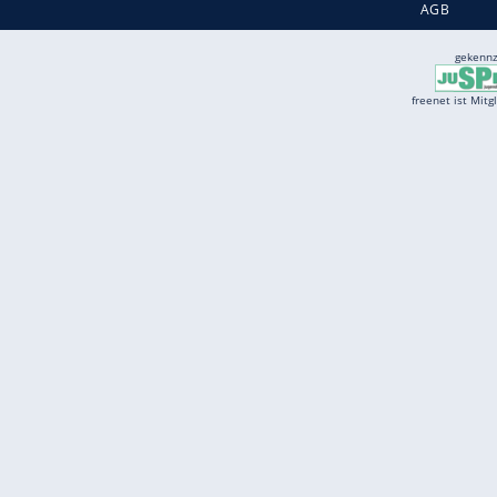
Services
Börse
Jobbörse
Spritpreis aktuell
Wetter
Ferientermine
Partnersuche
Online Angebote
freenet Mobilfunk
freenet Video
freenet TV
freenet Mobile