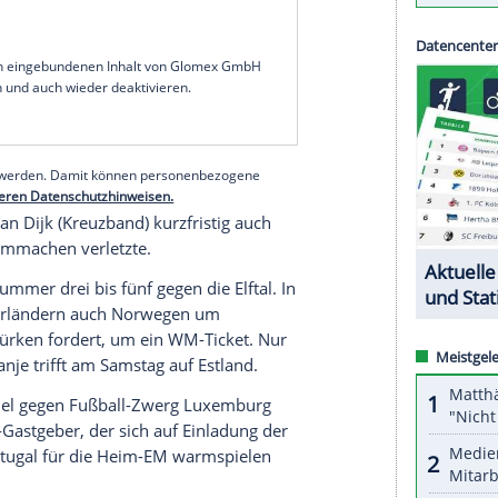
ssten WM 2018 auch auf dem Weg nach
Katar
ikation hingelegt. Der dreimalige Vize-Weltmeister
ak Yilmaz
in
Istanbul
völlig überraschend 2:4 (0:2).
34., Foulelfmeter und 81.) sowie der frühere
 trafen für den WM-Dritten von 2002 mit dem
ere Bremer
Davy Klaassen
(75.) und Ex-Gladbacher
n,
Memphis Depay
scheitert zudem mit einem
serer Redaktion eingebundenen Inhalt von Glomex GmbH
nzeigen lassen und auch wieder deaktivieren.