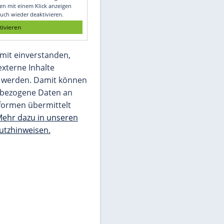
Glomex GmbH
Wir benötigen Ihre Zustimmung, um den
von unserer Redaktion eingebundenen
Inhalt von Glomex GmbH anzuzeigen. Sie
können diesen mit einem Klick anzeigen
lassen und auch wieder deaktivieren.
jetzt aktivieren
Ich bin damit einverstanden,
dass mir externe Inhalte
angezeigt werden. Damit können
personenbezogene Daten an
Drittplattformen übermittelt
werden.
Mehr dazu in unseren
Datenschutzhinweisen.