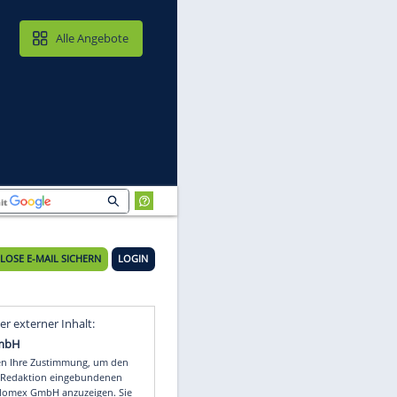
MAIL & CLOUD
Alle Angebote
KOSTENLOSE E-MAIL SICHERN
LOGIN
Video
Empfohlener externer Inhalt: