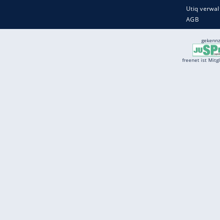
Services
Börse
Jobbörse
Spritpreis aktuell
Wetter
Ferientermine
Partnersuche
Online Angebote
freenet Mobilfunk
freenet Video