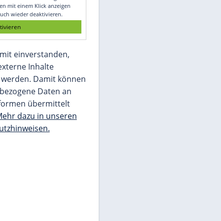
Glomex GmbH
Wir benötigen Ihre Zustimmung, um den
von unserer Redaktion eingebundenen
Inhalt von Glomex GmbH anzuzeigen. Sie
können diesen mit einem Klick anzeigen
lassen und auch wieder deaktivieren.
jetzt aktivieren
Ich bin damit einverstanden,
dass mir externe Inhalte
angezeigt werden. Damit können
personenbezogene Daten an
Drittplattformen übermittelt
werden.
Mehr dazu in unseren
Datenschutzhinweisen.