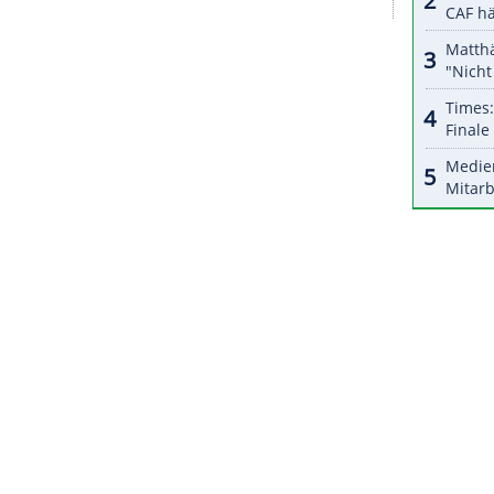
halte angezeigt werden. Damit können personenbezogene
r dazu in unseren Datenschutzhinweisen.
 und hätte mit einem Punkt gegen El Salvador
lnahme an der WM sicher. Der Vierte der
a Rica - bestreitet zumindest die internationale
zeanien-Gruppe. Der Gegner wird am Mittwoch
 ermittelt.
ZURÜCK ZUR STARTS