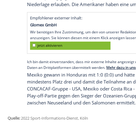
Fußball-WM qualifiziert. Erneut ohne Al
Mannschaft des englischen Trainers Joh
4:0 (2:0) gegen Jamaika und holte sich da
CONCACAF-Gruppe den noch nötigen eine
Mexiko alle drei Vorrundenspiele verloren
Die besten Chancen auf die zwei weiter
(jeweils 25 Punkte). Die USA besiegten 
Christian Pulisic die Mannschaft von Pa
letzten Spieltag gegen den viertplatziert
Niederlage erlauben. Die Amerikaner hab
Empfohlener externer Inhalt:
Glomex GmbH
Wir benötigen Ihre Zustimmung, um den von un
anzuzeigen. Sie können diesen mit einem Klick a