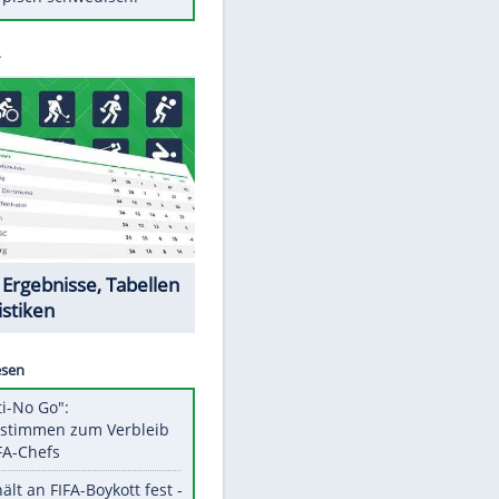
Diese Autos haben uns verlassen
Auftakt-Misere gestoppt: Berlin
gewinnt in Bochum
Mit diesen Tricks wird der Grill
ruckzuck sauber
So nutzt man alte Smartphones
sinnvoll
Das ist typisch schwedisch!
Datencenter