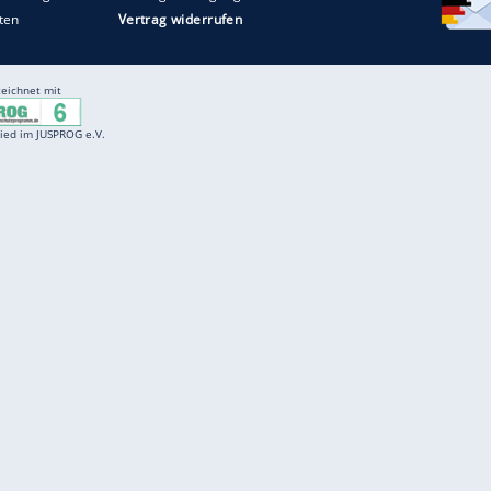
Entertainment
F
Cartoons
Spiele
D
Einbürgerungstest
Videos
f
Führerscheintest
Wissens-Quiz
f
Promi-Quiz
Witze
f
K
freenet
Kundenservice
Gender-Hinweis