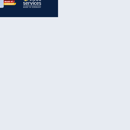
inanzen & Produkte
iscounter-Angebote
Online-Sicherheit
reenet Cloud
Ratenkredit
reenet Mail
Brutto-Netto-Rechner
reenet Webhosting
Rentenrechner
fz-Versicherung
TV-Vergleich