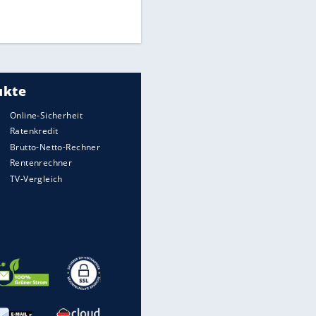
Times: Infantino bietet WM-
Finale für Unterstützung
Medien: Infantino ruft FIFA-
Mitarbeiter zu Krisentreffen