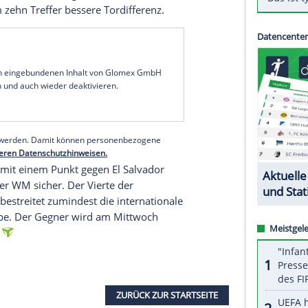
phonso Davies von Bayern München siegte die
n Herdman vor 30.000 Zuschauern in Toronto mit
mit bereits vor dem letzten Spieltag der
n Punkt. Kanada hatte 1986 bei der WM in
 und dabei keinen Treffer erzielt.
en sicheren WM-Plätze haben die USA und Mexiko
auch dank dreier Treffer des früheren Dortmunders
nama in Orlando mit 5:1 (4:0) und können sich am
en Costa Rica (22 Punkte) sogar noch eine
en eine um zehn Treffer bessere Tordifferenz.
serer Redaktion eingebundenen Inhalt von Glomex GmbH
nzeigen lassen und auch wieder deaktivieren.