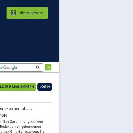
MAIL & CLOUD
Alle Angebote
KOSTENLOSE E-MAIL SICHERN
LOGIN
Video
Empfohlener externer Inhalt: