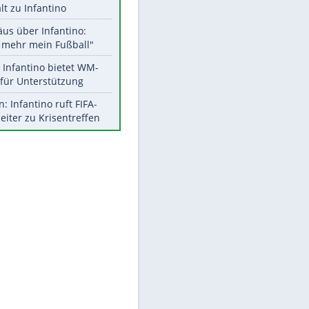
Aktuelle Ergebnisse, Tabellen
und Statistiken
Meistgelesen
"Infanti-No Go":
Pressestimmen zum Verbleib
des FIFA-Chefs
EITE
UEFA hält an FIFA-Boykott fest -
CAF hält zu Infantino
Matthäus über Infantino:
"Nicht mehr mein Fußball"