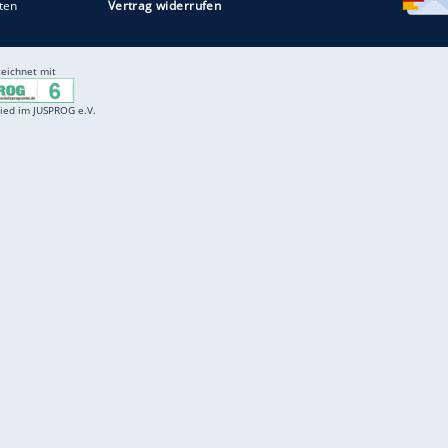
Entertainment
F
Cartoons
Spiele
D
Einbürgerungstest
Videos
f
Führerscheintest
Wissens-Quiz
f
Promi-Quiz
Witze
f
K
freenet
Kundenservice
Gender-Hinweis