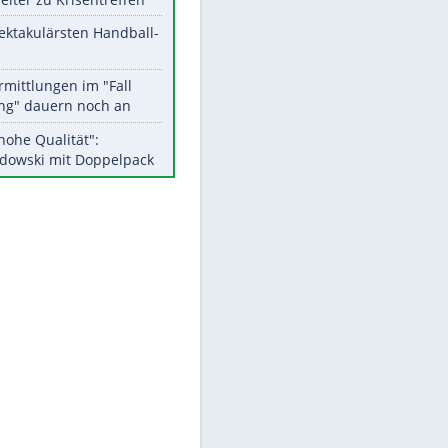
Aktuelle Ergebnisse, Tabellen
und Statistiken
Meistgelesen
Matthäus über Infantino:
"Nicht mehr mein Fußball"
Medien: Infantino ruft FIFA-
Mitarbeiter zu Krisentreffen
Die spektakulärsten Handball-
Bilder