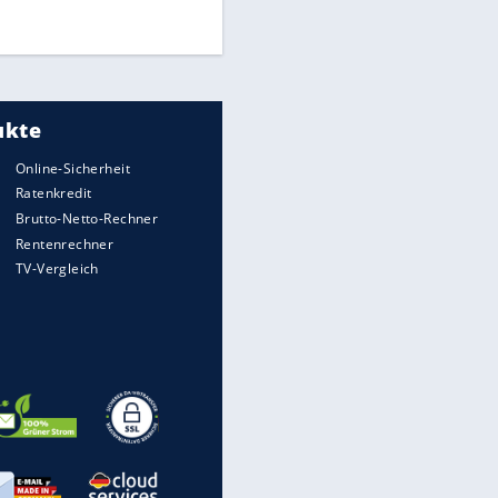
DFB: Ermittlungen im "Fall
Freigang" dauern noch an
"Sehr hohe Qualität":
Lewandowski mit Doppelpack
EITE