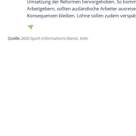
anzuzeigen. Sie können diesen mit einem Klick a
jetzt aktivieren
Ich bin damit einverstanden, dass mir externe In
Daten an Drittplattformen übermittelt werden.
Meh
Nach anhaltender internationaler Kritik 
gehören der Abbau des Kafala-Systems, d
einheimischen Bürgen gebunden sind, so
Ausländische Arbeitnehmer sollen nun be
entscheiden dürfen. In
Katar
leben laut A
aus armen Ländern wie Nepal oder Ban
In dem Amnesty-Bericht werden jedoch w
Umsetzung der Reformen hervorgehobe
Arbeitgebern, sollten ausländische Arbei
Konsequenzen bleiben. Löhne sollen zude