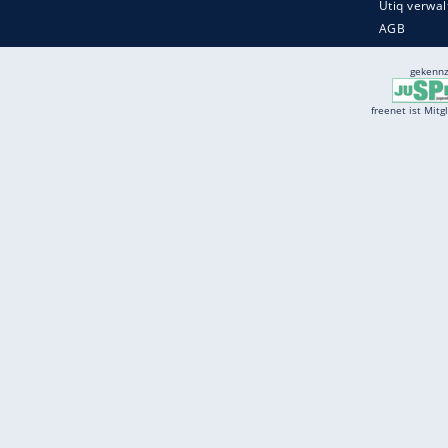
Services
Börse
Jobbörse
Spritpreis aktuell
Wetter
Ferientermine
Partnersuche
Online Angebote
freenet Mobilfunk
freenet Video