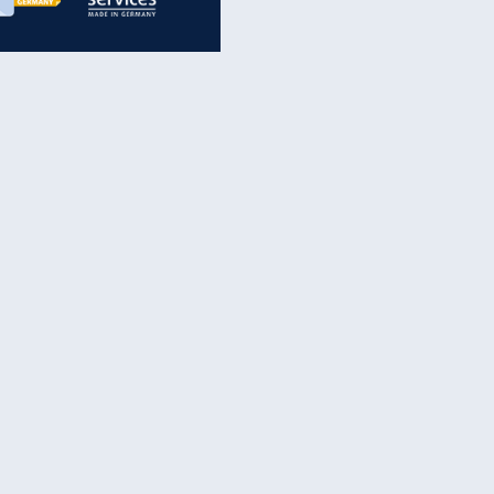
inanzen & Produkte
iscounter-Angebote
Online-Sicherheit
reenet Cloud
Ratenkredit
reenet Mail
Brutto-Netto-Rechner
reenet Webhosting
Rentenrechner
fz-Versicherung
TV-Vergleich