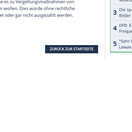
nzeigen lassen und auch wieder deaktivieren.
halte angezeigt werden. Damit können personenbezogene
r dazu in unseren Datenschutzhinweisen.
hatte der Golfstaat Reformen beschlossen. Dazu
urch das ausländische Angestellte an einen
wie die Einführung eines Mindestlohns.
ispielsweise selbst über ihre Ausreise
mnesty rund zwei Millionen Arbeitsmigranten, die
gladesch kommen.
eiter die Missstände durch die fehlende
n. So komme es zu Vergeltungsmaßnahmen von
ter ausreisen wollen. Dies würde ohne rechtliche
m verspätet oder gar nicht ausgezahlt werden.