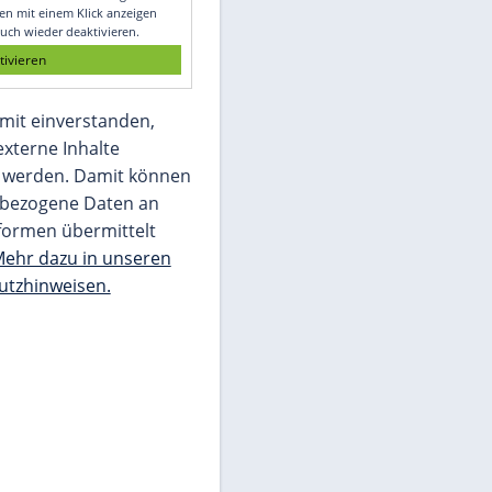
Glomex GmbH
Wir benötigen Ihre Zustimmung, um den
von unserer Redaktion eingebundenen
Inhalt von Glomex GmbH anzuzeigen. Sie
können diesen mit einem Klick anzeigen
lassen und auch wieder deaktivieren.
jetzt aktivieren
Ich bin damit einverstanden,
dass mir externe Inhalte
angezeigt werden. Damit können
personenbezogene Daten an
Drittplattformen übermittelt
werden.
Mehr dazu in unseren
Datenschutzhinweisen.