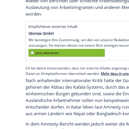
weiter in der Kritik.
Frankfurt/Main
(SID) - Laut eines Beric
International
habe sich die Lage ausländi
WM
2022 zwar verbessert, ein Problem s
und Durchsetzung anderer Reformen".
Tausende von Arbeitnehmern seien dadur
ausgeliefert, Missbräuche blieben häufig
(21. November 2022 bis 18. Dezember 2
wieder von Berichten über schlechte Ar
Ausbeutung von Arbeitsmigranten und a
worden.
Empfohlener externer Inhalt:
Glomex GmbH
Wir benötigen Ihre Zustimmung, um den von un