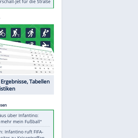
Berger im Wandel der Zeit
Todsünden im Restaurant
Die teuersten Neuzugänge der
BVB-Geschichte
Die gruseligsten Ort der Welt
Daten zwischen Windows und
Android austauschen
Ein Hyperschall-Jet für die Straße
Datencenter