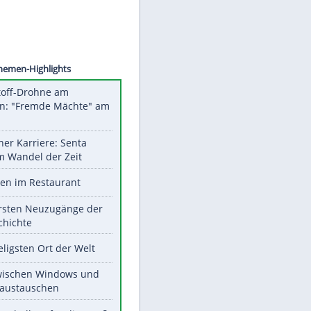
©
SID
Unsere Themen-Highlights
Sprengstoff-Drohne am
Flughafen: "Fremde Mächte" am
Werk?
Bilder einer Karriere: Senta