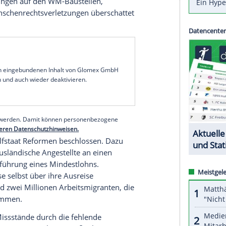
htes der Menschenrechtsorganisation
Amnesty
scher Arbeiter rund zwei Jahre vor der
Fußball-
ei allerdings weiter die "schwache Umsetzung
ch "der Gnade skrupelloser Arbeitgeber"
 unbestraft. Die Vorbereitungen auf das Turnier
022) waren in den vergangenen Jahren immer
beitsbedingungen auf den WM-Baustellen,
nderen Menschenrechtsverletzungen überschattet
serer Redaktion eingebundenen Inhalt von Glomex GmbH