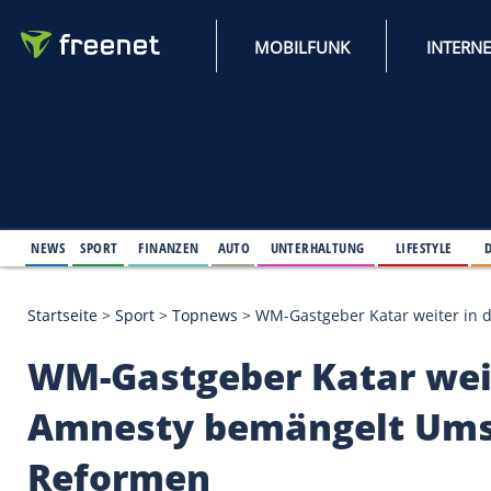
MOBILFUNK
NEWS
SPORT
FINANZEN
AUTO
UNTERHALTUNG
L
Startseite
>
Sport
>
Topnews
>
WM-Gastgeber Katar we
WM-Gastgeber Katar 