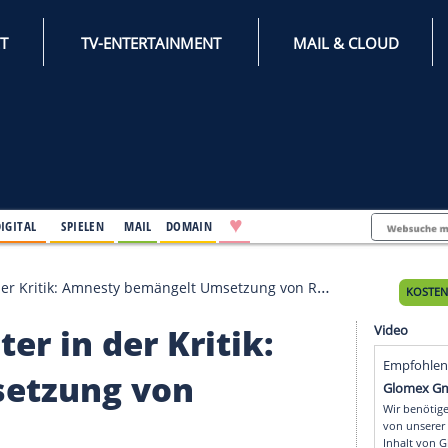
INTERNET
TV-ENTERTAINMENT
♥
IFESTYLE
DIGITAL
SPIELEN
MAIL
DOMAIN
iter in der Kritik: Amnesty bemängelt Umsetzung von Refo
weiter in der Kritik: