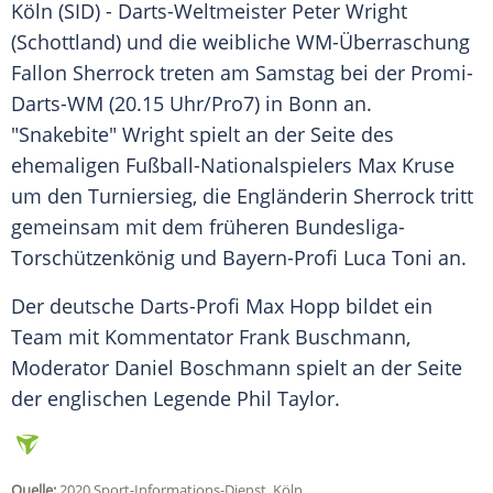
Köln
(SID) - Darts-Weltmeister
Peter Wright
(
Schottland
) und die weibliche WM-Überraschung
Fallon Sherrock treten am Samstag bei der Promi-
Darts-WM (20.15 Uhr/
Pro7
) in
Bonn
an.
"Snakebite"
Wright
spielt an der Seite des
ehemaligen Fußball-Nationalspielers
Max
Kruse
um den Turniersieg, die Engländerin Sherrock tritt
gemeinsam mit dem früheren Bundesliga-
Torschützenkönig und Bayern-Profi Luca Toni an.
Der deutsche Darts-Profi
Max Hopp
bildet ein
Team mit Kommentator Frank Buschmann,
Moderator Daniel Boschmann spielt an der Seite
der englischen Legende Phil Taylor.
Quelle:
2020 Sport-Informations-Dienst, Köln