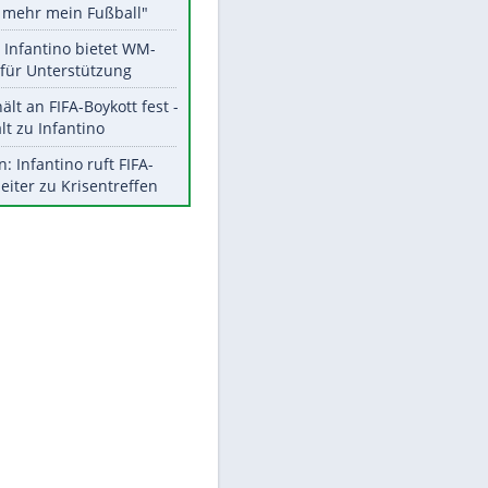
Aktuelle Ergebnisse, Tabellen
und Statistiken
Meistgelesen
"Infanti-No Go":
Pressestimmen zum Verbleib
des FIFA-Chefs
Matthäus über Infantino:
EITE
"Nicht mehr mein Fußball"
Times: Infantino bietet WM-
Finale für Unterstützung