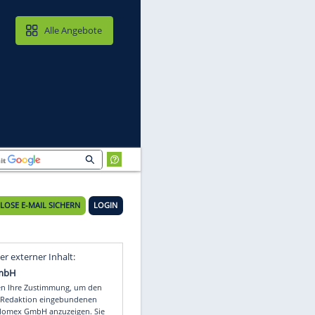
MAIL & CLOUD
Alle Angebote
KOSTENLOSE E-MAIL SICHERN
LOGIN
Video
Empfohlener externer Inhalt: