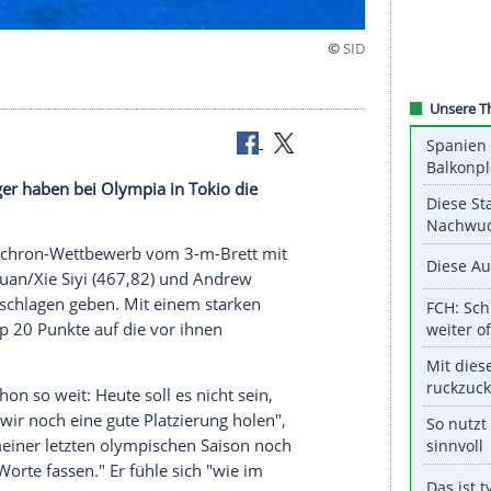
pia-Bronze
d
Lars Rüdiger
haben bei
Olympia
in
Tokio
die