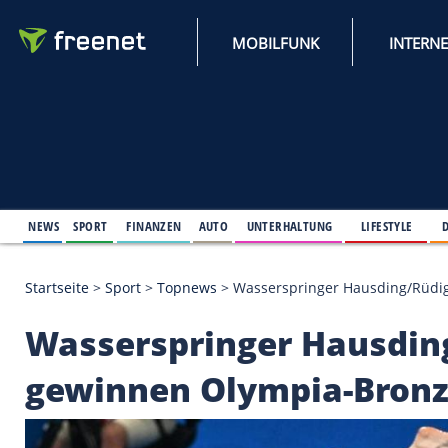
MOBILFUNK
NEWS
SPORT
FINANZEN
AUTO
UNTERHALTUNG
L
Startseite
>
Sport
>
Topnews
>
Wasserspringer Hau
Wasserspringer Hau