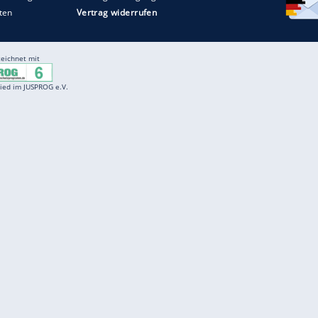
Entertainment
F
Cartoons
Spiele
D
Einbürgerungstest
Videos
f
Führerscheintest
Wissens-Quiz
f
Promi-Quiz
Witze
f
K
freenet
Kundenservice
Gender-Hinweis