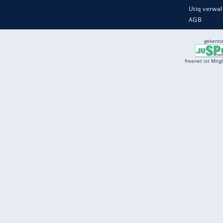
Services
Börse
Jobbörse
Spritpreis aktuell
Wetter
Ferientermine
Partnersuche
Online Angebote
freenet Mobilfunk
freenet Video