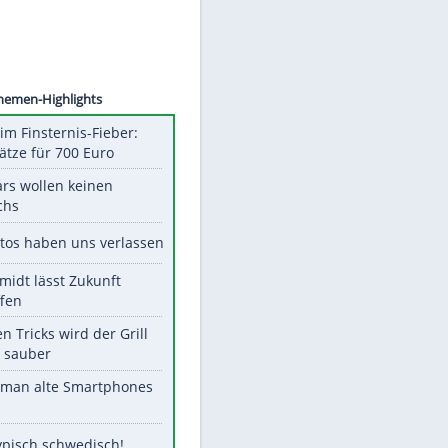
©
SID
Unsere Themen-Highlights
Spanien im Finsternis-Fieber:
Balkonplätze für 700 Euro
Diese Stars wollen keinen
Nachwuchs