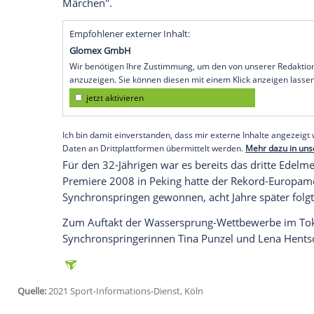
Tokio (SID) - Die
Europameister
mussten 
404,73 Punkten lediglich den Chinesen
W
Capobianco
/
Michael Hixon
(444,36) aus
Finaldurchgang
holten Hausding/
Rüdiger
platzierten Mexikaner
Yahel Castillo
/
Juan
"Nach dem fünften Durchgang waren wir i
machen wir noch einen guten letzten Spr
sagte
Fahnenträger
Hausding
im ZDF: "Da
so viele Meilensteine erreiche, kann ich g
Märchen".
Empfohlener externer Inhalt:
Glomex GmbH
Wir benötigen Ihre Zustimmung, um den von un
anzuzeigen. Sie können diesen mit einem Klick a
jetzt aktivieren