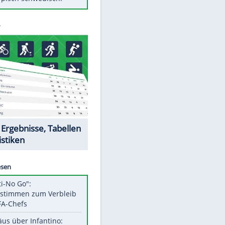
Diese Autos haben uns verlassen
FCH: Schmidt lässt Zukunft
weiter offen
Mit diesen Tricks wird der Grill
ruckzuck sauber
So nutzt man alte Smartphones
sinnvoll
Das ist typisch schwedisch!
Datencenter