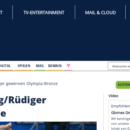
INTERNET
TV-ENTERTAINMENT
♥
IFESTYLE
DIGITAL
SPIELEN
MAIL
DOMAIN
sding/Rüdiger gewinnen Olympia-Bronze
sding/Rüdiger