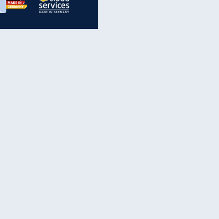
inanzen & Produkte
iscounter-Angebote
Online-Sicherheit
reenet Cloud
Ratenkredit
reenet Mail
Brutto-Netto-Rechner
reenet Webhosting
Rentenrechner
fz-Versicherung
TV-Vergleich