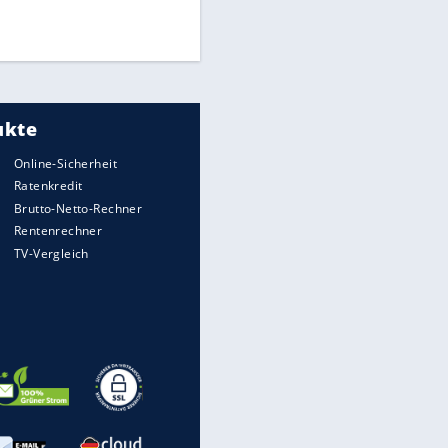
UEFA hält an FIFA-Boykott fest -
CAF hält zu Infantino
Medien: Infantino ruft FIFA-
Mitarbeiter zu Krisentreffen