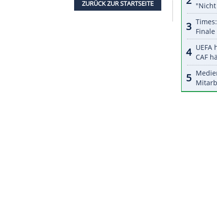
halte angezeigt werden. Damit können personenbezogene
r dazu in unseren Datenschutzhinweisen.
itte
Edelmetall
bei Sommerspielen. Bei seiner
rd-Europameister
Silber
im Turm-
päter folgte in Rio Einzel-Bronze vom
Brett
.
erbe im
Tokyo
Aquatics Centre hatten bereits die
Lena Hentschel
die
Bronzemedaille
gewonnen.
ZURÜCK ZUR STARTS