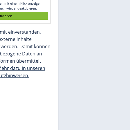
Glomex GmbH
Wir benötigen Ihre Zustimmung, um den
von unserer Redaktion eingebundenen
Inhalt von Glomex GmbH anzuzeigen. Sie
können diesen mit einem Klick anzeigen
lassen und auch wieder deaktivieren.
jetzt aktivieren
Ich bin damit einverstanden,
dass mir externe Inhalte
angezeigt werden. Damit können
personenbezogene Daten an
Drittplattformen übermittelt
werden.
Mehr dazu in unseren
Datenschutzhinweisen.