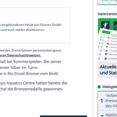
sich im Synchron-Wettbewerb vom 3-m-Brett mit
ang
Zongyuan/Xie Siyi (467,82) und
Andrew
 den
USA
geschlagen geben. Mit einem starken
noch knapp 20 Punkte auf die vor ihnen
 Celaya
auf.
m Kopf schon so weit: Heute soll es nicht sein,
ung, damit wir noch eine gute
Platzierung
holen",
ss ich in meiner letzten olympischen Saison noch
ar nicht in Worte fassen." Er fühle sich "wie im
serer Redaktion eingebundenen Inhalt von Glomex GmbH
nzeigen lassen und auch wieder deaktivieren.