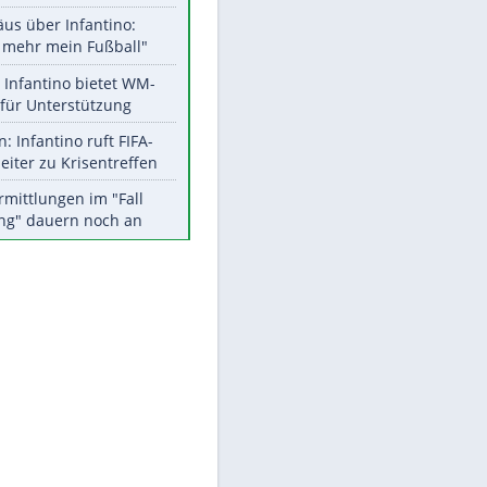
Aktuelle Ergebnisse, Tabellen
und Statistiken
Meistgelesen
"Infanti-No Go":
Pressestimmen zum Verbleib
des FIFA-Chefs
Matthäus über Infantino:
"Nicht mehr mein Fußball"