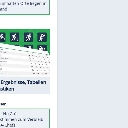
Stars heute
Diese Autos haben uns verlassen
Reese entschuldigt sich bei Fans:
"Tut mir aufrichtig leid"
Mit diesen Tricks wird der Grill
ruckzuck sauber
So nutzt man alte Smartphones
sinnvoll
Diese traumhaften Orte liegen in
Deutschland
Datencenter