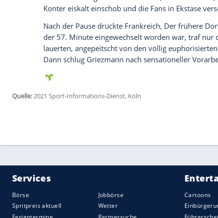
Frankreichs Offensivmaschine nahm Fahrt
einen Kopfball nur drei Minuten später 
vorbei.
Kurz vor der abgesprochenen Trinkpaus
Nackenschlag für die Gastgeber: Kapitän
ersten Halbzeit nach Verbandsangaben 
mehrere Minuten auf dem Rasen behandel
Nemanja Nikolic wurde Sekunden später
Kopf getroffen, konnte aber ohne Behan
Frankreich hatte in der Folge deutlich me
Benzema
verzog eine Direktabnahme na
(31.). Auch
Mbappe
, der die ungarische 
Augenblicke später aus bester Position 