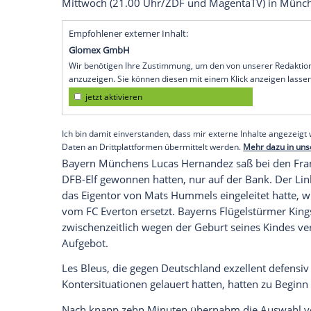
Budapest
(SID) - Die
Equipe Tricolore
kam 
einer Vielzahl hochkarätiger Chancen nic
hinaus. Mit vier Punkten hat das Staren
dem abschließenden Spiel gegen
Portuga
alle Chancen aufs Weiterkommen.
Attila Fiola (45.+2) brachte die
Ungarn
, d
0:3 verloren hatten, in Führung.
Antoine
Folge für
Frankreich
aus und zog durch s
Shearer
auf Platz drei der ewigen Ranglist
Mittwoch (21.00 Uhr/
ZDF
und MagentaTV
Empfohlener externer Inhalt:
Glomex GmbH
Wir benötigen Ihre Zustimmung, um den von un
anzuzeigen. Sie können diesen mit einem Klick a
jetzt aktivieren