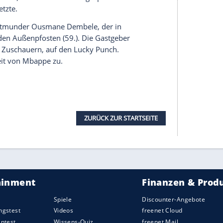
 auf: Völlig freistehend drückte
Kylian Mbappe
nach einer schönen Flanke von
Digne
am Tor
e im Glutofen von
Budapest
der erste
Adam Szalai
vom
FSV Mainz 05
musste Mitte der
wegen Kreislaufproblemen vom Platz, nachdem er
t werden musste. Der für ihn eingewechselte
 bei einem Mbappe-Freistoß mit dem Ball am
dlung weitermachen.
hr Spielanteile, die Führung lag in der Luft. Doch
ch sehenswerter Vorarbeit von
Mbappe
knapp
Abwehr zusehends beschäftigte, rutschte der Ball
über den Spann.