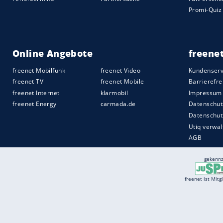
Diese Fahrlässigkeiten rächten sich, als
A
Konter eiskalt einschob und die Fans in E
Nach der Pause drückte
Frankreich
, Der
der 57. Minute eingewechselt worden war
lauerten, angepeitscht von den völlig eu
Dann schlug
Griezmann
nach sensationel
Quelle:
2021 Sport-Informations-Dienst, Köln