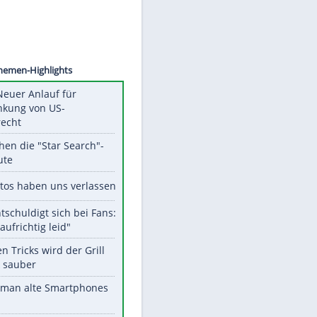
©
SID
Unsere Themen-Highlights
Trump: Neuer Anlauf für
Beschränkung von US-
Geburtsrecht
Das machen die "Star Search"-