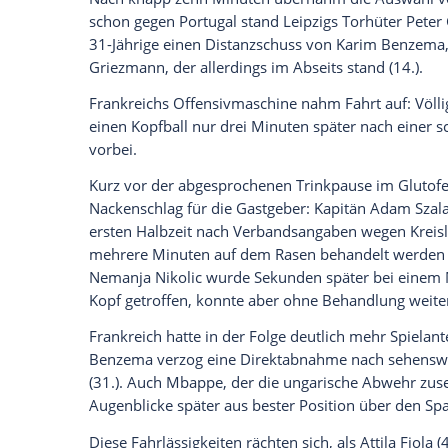
Ich bin damit einverstanden, dass mir externe In
Daten an Drittplattformen übermittelt werden.
Meh
Bayern Münchens
Lucas
Hernandez saß b
DFB-Elf
gewonnen hatten, nur auf der Ban
das Eigentor von
Mats Hummels
eingelei
vom
FC Everton
ersetzt. Bayerns Flügel
zwischenzeitlich wegen der Geburt seines
Aufgebot.
Les Bleus, die gegen
Deutschland
exzelle
Kontersituationen gelauert hatten, hatt
Nach knapp zehn Minuten übernahm di
schon gegen
Portugal
stand Leipzigs Tor
31-Jährige einen Distanzschuss von
Kari
Griezmann
, der allerdings im Abseits stan