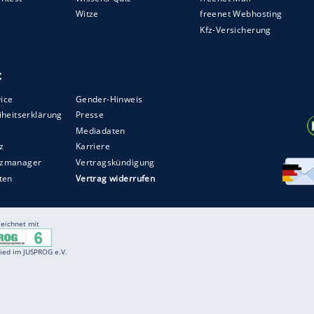
ttila Fiola
(45.+2) einen exzellent ausgespielten
kstase versetzte.
 frühere Dortmunder
Ousmane Dembele
, der in
, traf nur den Außenpfosten (59.). Die Gastgeber
phorisierten Zuschauern, auf den
Lucky Punch
.
ler Vorarbeit von
Mbappe
zu.
ZURÜCK ZUR STARTS