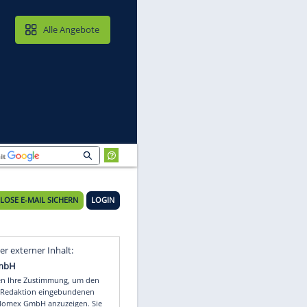
MAIL & CLOUD
Alle Angebote
KOSTENLOSE E-MAIL SICHERN
LOGIN
Video
Empfohlener externer Inhalt: