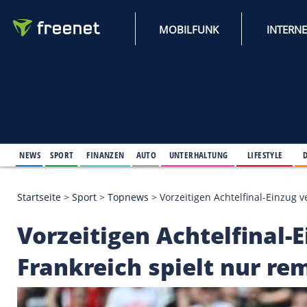
MOBILFUNK
NEWS
SPORT
FINANZEN
AUTO
UNTERHALTUNG
L
Startseite
>
Sport
>
Topnews
>
Vorzeitigen Achtelfi
Vorzeitigen Achtelfi