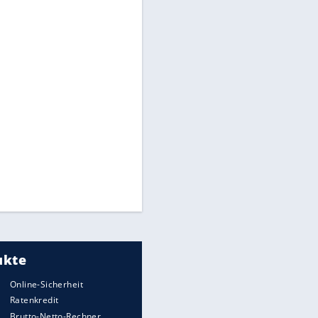
Times: Infantino bietet WM-
Finale für Unterstützung
Medien: Infantino ruft FIFA-
Mitarbeiter zu Krisentreffen
DFB: Ermittlungen im "Fall
Freigang" dauern noch an