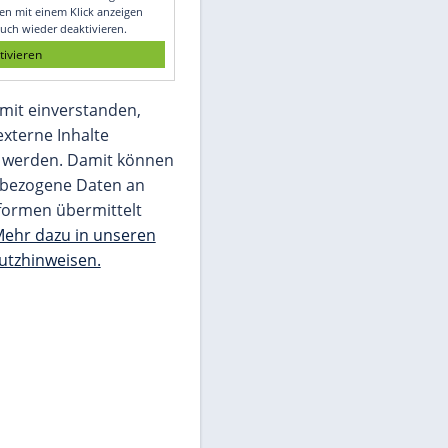
Glomex GmbH
Wir benötigen Ihre Zustimmung, um den
von unserer Redaktion eingebundenen
Inhalt von Glomex GmbH anzuzeigen. Sie
können diesen mit einem Klick anzeigen
lassen und auch wieder deaktivieren.
jetzt aktivieren
Ich bin damit einverstanden,
dass mir externe Inhalte
angezeigt werden. Damit können
personenbezogene Daten an
Drittplattformen übermittelt
werden.
Mehr dazu in unseren
Datenschutzhinweisen.