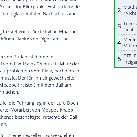
halte angezeigt werden. Damit können personenbezogene
r dazu in unseren Datenschutzhinweisen.
ei den Franzosen, die zum Auftakt 1:0 gegen die
k. Der Linksverteidiger, der gegen
Deutschland
tet hatte, wurde in der Startelf von
Lucas Digne
stürmer
Kingsley Coman
, der das Team
 Kindes verlassen hatte, stand erneut nicht im
nt defensiv gestanden und auf ihre schnellen
en zu Beginn gegen kompakte
Ungarn
Probleme.
e Auswahl von
Deschamps
die Initiative. Und wie
hüter
Peter Gulacsi
im Blickpunkt. Erst parierte der
m Benzema
, dann glänzend den Nachschuss von
d (14.).