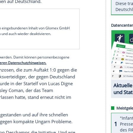
im zweiten Spiel der deutschen Gruppe trotz
ht über ein 1:1 (0:1) gegen Außenseiter
Ungarn
semble von Nationaltrainer
Didier Deschamps
vor
l
am Mittwoch (21.00 Uhr/MagentaTV) trotzdem
ie das erste Spiel gegen Titelverteidiger
Portugal
 Griezmann
(66.) glich in seinem 50.
Länderspiel
in
einen siebten EM-Treffer mit
Englands
Ikone
Alan
e gleich. Im letzten Gruppenspiel trifft
Ungarn
am
) in
München
auf
Deutschland
.
serer Redaktion eingebundenen Inhalt von Glomex GmbH
nzeigen lassen und auch wieder deaktivieren.