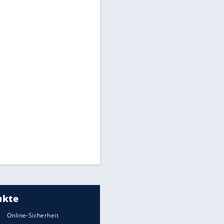
CAF hält zu Infantino
Times: Infantino bietet WM-
Finale für Unterstützung
Medien: Infantino ruft FIFA-
Mitarbeiter zu Krisentreffen
Millionendeal perfekt:
Diomande wechselt nach
Madrid