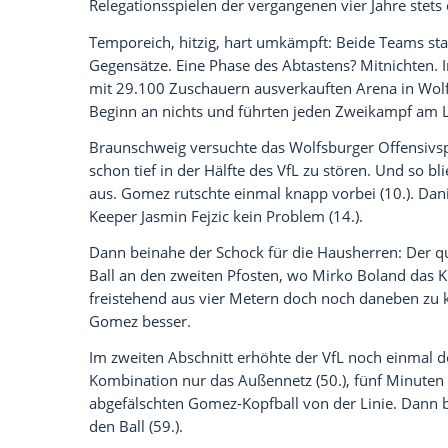
jetzt aktivieren
Ich bin damit einverstanden, dass mir externe In
Daten an Drittplattformen übermittelt werden.
Meh
Gomez
war es herzlich egal. Der Torjäger
VfL-Treffer erzielt hatte, brachte den Po
Stück näher. Die Wölfe wollen ihren Fan
und auch 20 Jahre nach ihrem Bundesliga-
Die Hoffnungen der Braunschweiger auf 
Unterhaus haben unterdessen einen Dämpf
Vereinsgeschichte benötigen die Löwen 
Unterschied. Die Statistik spricht eher für
Relegationsspielen der vergangenen vier J
Temporeich, hitzig, hart umkämpft: Beide
Gegensätze. Eine Phase des Abtastens? M