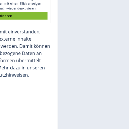
Glomex GmbH
Wir benötigen Ihre Zustimmung, um den
von unserer Redaktion eingebundenen
Inhalt von Glomex GmbH anzuzeigen. Sie
können diesen mit einem Klick anzeigen
lassen und auch wieder deaktivieren.
jetzt aktivieren
Ich bin damit einverstanden,
dass mir externe Inhalte
angezeigt werden. Damit können
personenbezogene Daten an
Drittplattformen übermittelt
werden.
Mehr dazu in unseren
Datenschutzhinweisen.