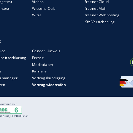
sspiele hätte bei den Klubs nicht
 Außenseiter
Braunschweig
auf Normalität setzte
olvierte, "flüchtete"
Wolfsburg
in den Tagen vor
ländische Provinz. In der 3500-Seelen-Gemeinde
ier-Sterne-Hotel Bloemenbeek - und versuchten
ll in Hamburg (1:2) voll auf die Eintracht zu
ZURÜCK ZUR STARTS