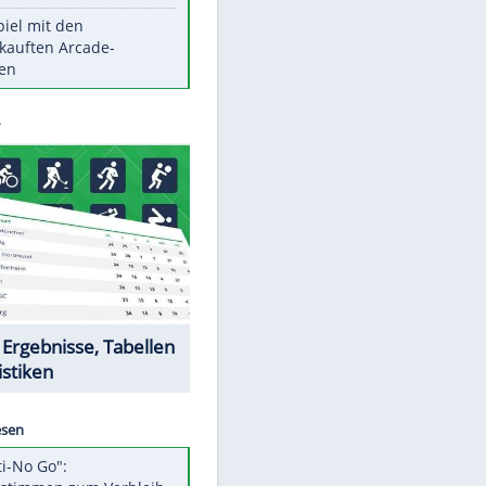
Die größten Mythen über
Medikamente
Witteks über Beinahe-
Amputation: "Hätte böse enden
können"
Vorsicht: Diese 17 Dinge hassen
Katzen
Illegales Asphalt-Kartell muss
Mio-Strafe zahlen
Memo-Spiel mit den
meistverkauften Arcade-
Maschinen
Datencenter