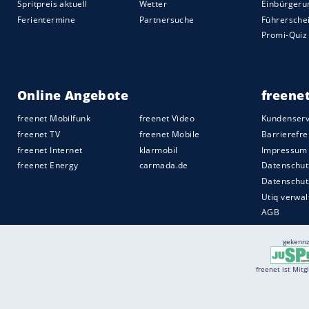
Die Vorbereitung auf die beiden Schicksal
unterschiedlicher sein können. Während
und sein Programm in der Löwenstadt abs
dem Relegations-Showdown in die nieder
De Lutte verkrochen sich die Wölfe im V
ihren Fokus nach dem vergebenen Matchba
legen. Es gelang.
Quelle:
2017 SID (Sport Informationsdienst Neuss)