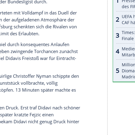
halte angezeigt werden. Damit können personenbezogene
r dazu in unseren Datenschutzhinweisen.
, der schon in der regulären Spielzeit 16 aller 34
kalsieger von 2015 dem Klassenerhalt ein gutes
s unbedingt ein rabenschwarzes Jubiläum ersparen
Aufstieg weiter erstklassig bleiben.
ihre Bundesliga-Rückkehr nach drei Jahren im
er erhalten. Für den vierten Aufstieg der
am Montag einen Sieg mit mindestens zwei Toren
 die Wölfe: So setzte sich in den
ahre stets der Bundesligist durch.
 Teams starteten mit Volldampf in das Duell der
itnichten. In der aufgeladenen Atmosphäre der