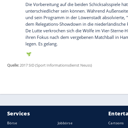
mit 29.100 Zuschauern ausverkauften A
Beginn an nichts und führten jeden Zwei
Braunschweig
versuchte das Wolfsburger
schon tief in der Hälfte des VfL zu stör
aus.
Gomez
rutschte einmal knapp vorbei
Keeper
Jasmin Fejzic
kein Problem (14.).
Dann beinahe der Schock für die Hausher
Ball an den zweiten Pfosten, wo Mirko Bo
freistehend aus vier Metern doch noch 
Gomez
besser.
Im zweiten Abschnitt erhöhte der VfL noc
Kombination nur das Außennetz (50.), fü
abgefälschten Gomez-Kopfball von der 
den Ball (59.).