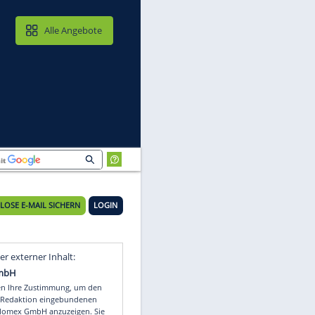
MAIL & CLOUD
Alle Angebote
KOSTENLOSE E-MAIL SICHERN
LOGIN
Video
Empfohlener externer Inhalt: