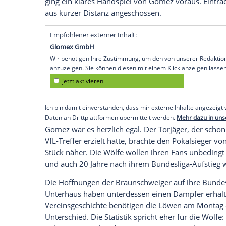
Wolfsburg
(SID) - Pflicht erfüllt, der
Rettu
dem
VfL Wolfsburg
ein positives Ende se
Andries Jonker
besiegte den Zweitligiste
Relegations-Derbys verdient mit 1:0 (1:0
Klassenerhalt. Die Entscheidung fällt im
Braunschweig
.
Im Abstiegskampf bleibt
Gomez
Wolfsbu
Nationalspieler erzielte das Tor des Tage
war allerdings äußerst umstritten. Dem E
ging ein klares Handspiel von
Gomez
vor
aus kurzer Distanz angeschossen.
Empfohlener externer Inhalt:
Glomex GmbH
Wir benötigen Ihre Zustimmung, um den von un
anzuzeigen. Sie können diesen mit einem Klick a