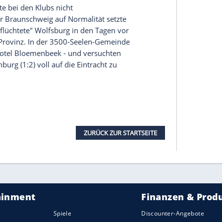
rena in
Wolfsburg
schenkten sich die Rivalen von
kampf am Limit des Erlaubten.
 Offensivspiel durch konsequentes Anlaufen
en. Und so blieben zwingende Torchancen zunächst
 (10.).
Daniel Didavis
Freistoß war für Eintracht-
ren: Der quirlige Christoffer Nyman schippte den
land das Kunststück vollbrachte, völlig
daneben zu köpfen. 13 Minuten später machte es
h einmal den Druck. Erst traf
Didavi
nach schöner
nf Minuten später kratzte
Fejzic
einen
Linie. Dann bekam
Didavi
nicht genug Druck hinter