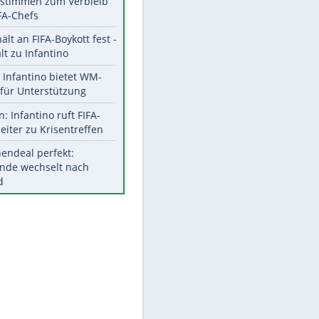
Aktuelle Ergebnisse, Tabellen
und Statistiken
Meistgelesen
"Infanti-No Go":
Pressestimmen zum Verbleib
des FIFA-Chefs
UEFA hält an FIFA-Boykott fest -