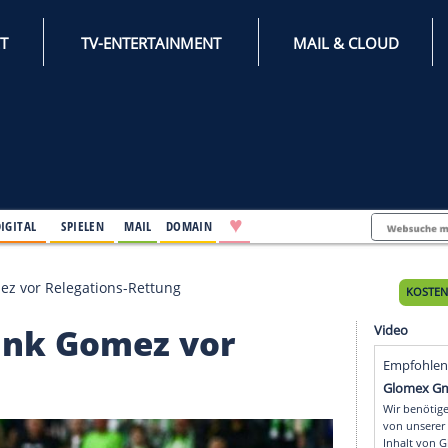
INTERNET
TV-ENTERTAINMENT
♥
IFESTYLE
DIGITAL
SPIELEN
MAIL
DOMAIN
fL dank Gomez vor Relegations-Rettung
VfL dank Gomez vor