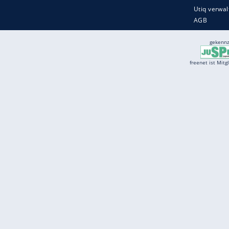
Services
Börse
Jobbörse
Spritpreis aktuell
Wetter
Ferientermine
Partnersuche
Online Angebote
freenet Mobilfunk
freenet Video