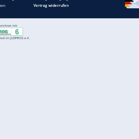
Entertainment
F
Cartoons
Spiele
D
Einbürgerungstest
Videos
f
Führerscheintest
Wissens-Quiz
f
Promi-Quiz
Witze
f
K
freenet
Kundenservice
Gender-Hinweis