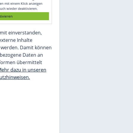
Glomex GmbH
Wir benötigen Ihre Zustimmung, um den
von unserer Redaktion eingebundenen
Inhalt von Glomex GmbH anzuzeigen. Sie
können diesen mit einem Klick anzeigen
lassen und auch wieder deaktivieren.
jetzt aktivieren
Ich bin damit einverstanden,
dass mir externe Inhalte
angezeigt werden. Damit können
personenbezogene Daten an
Drittplattformen übermittelt
werden.
Mehr dazu in unseren
Datenschutzhinweisen.