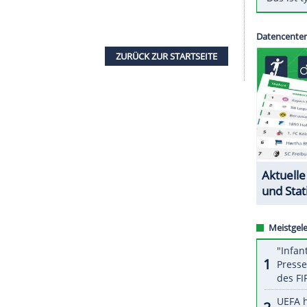
ie er es eigentlich kann, kommt er auch für
Löw
ogts
in seiner Kolumne im Nachrichtenportal
t-
e Beweggründe des Ex-Dortmunders
Götze
für den
"Endlich entflieht er der deutschen Neidkultur
zuletzt ausgesetzt war", urteilte
Vogts
. Er wünscht
nden "zu seiner alten Form findet und sich so
e Nationalmannschaft empfehlen kann".
ZURÜCK ZUR STARTS