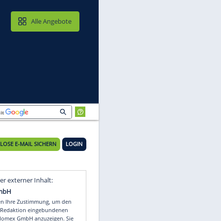
MAIL & CLOUD
Alle Angebote
KOSTENLOSE E-MAIL SICHERN
LOGIN
Video
Empfohlener externer Inhalt: