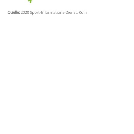
wichtig. Wenn
Mario
endlich so spielt, w
wieder infrage", schrieb der 73-jährige
V
online
.de.
Der 96-malige Nationalspieler kann di
Wechsel ins Nachbarland nachvollziehen. 
und dem Spott, dem er in der Bundesliga 
sich, dass der 28-Jährige in den Niederla
vielleicht sogar für eine Rückkehr in di
Quelle:
2020 Sport-Informations-Dienst, Köln