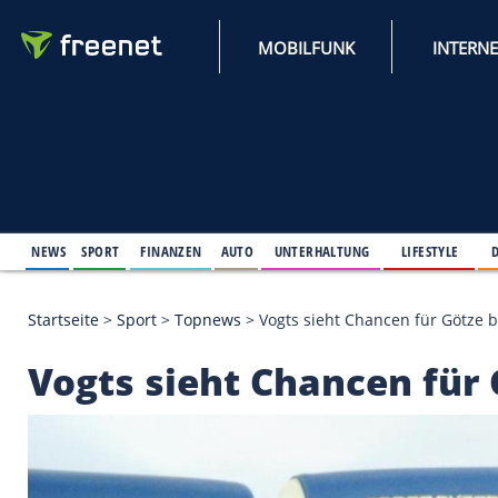
MOBILFUNK
NEWS
SPORT
FINANZEN
AUTO
UNTERHALTUNG
L
Startseite
>
Sport
>
Topnews
>
Vogts sieht Chancen 
Vogts sieht Chancen