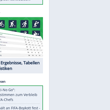
Diese Autos haben uns verlassen
Randale in Dresden: DFB-
Bundesgericht bestätigt Urteil
Mit diesen Tricks wird der Grill
ruckzuck sauber
So nutzt man alte Smartphones
sinnvoll
Das ist typisch schwedisch!
Datencenter
EITE