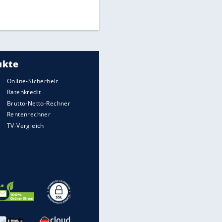
Times: Infantino bietet WM-
Finale für Unterstützung
Medien: Infantino ruft FIFA-
Mitarbeiter zu Krisentreffen