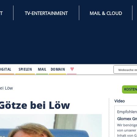
INTERNET
TV-ENTERTAINMENT
♥
IFESTYLE
DIGITAL
SPIELEN
MAIL
DOMAIN
für Götze bei Löw
 für Götze bei Löw