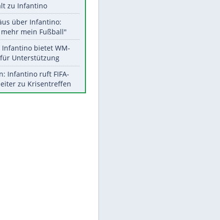
Aktuelle Ergebnisse, Tabellen
und Statistiken
Meistgelesen
"Infanti-No Go":
Pressestimmen zum Verbleib
des FIFA-Chefs
UEFA hält an FIFA-Boykott fest -
CAF hält zu Infantino
Matthäus über Infantino:
"Nicht mehr mein Fußball"