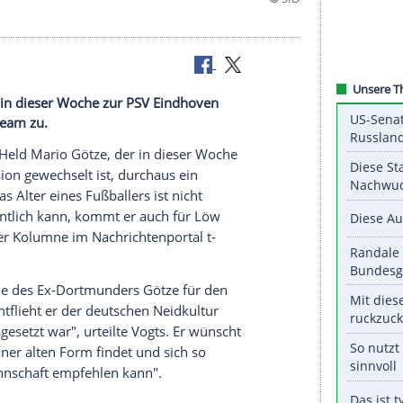
t halten"
o Götze, der in dieser Woche zur PSV Eindhoven
m Nationalteam zu.
s
traut WM-Held
Mario Götze
, der in dieser Woche
e
Ehrendivision
gewechselt ist, durchaus ein
 Löw
zu. "Das Alter eines Fußballers ist nicht