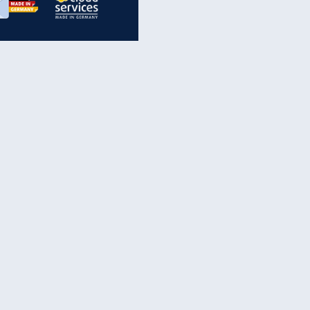
inanzen & Produkte
iscounter-Angebote
Online-Sicherheit
reenet Cloud
Ratenkredit
reenet Mail
Brutto-Netto-Rechner
reenet Webhosting
Rentenrechner
fz-Versicherung
TV-Vergleich